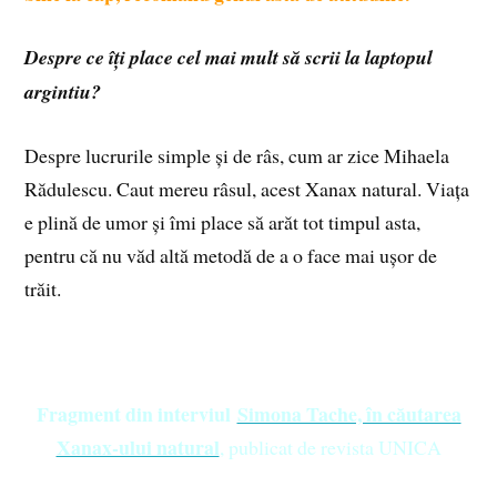
Despre ce îți place cel mai mult să scrii la laptopul
argintiu?
Despre lucrurile simple și de râs, cum ar zice Mihaela
Rădulescu. Caut mereu râsul, acest Xanax natural. Viața
e plină de umor și îmi place să arăt tot timpul asta,
pentru că nu văd altă metodă de a o face mai ușor de
trăit.
Fragment din interviul
Simona Tache, în căutarea
Xanax-ului natural
, publicat de revista UNICA