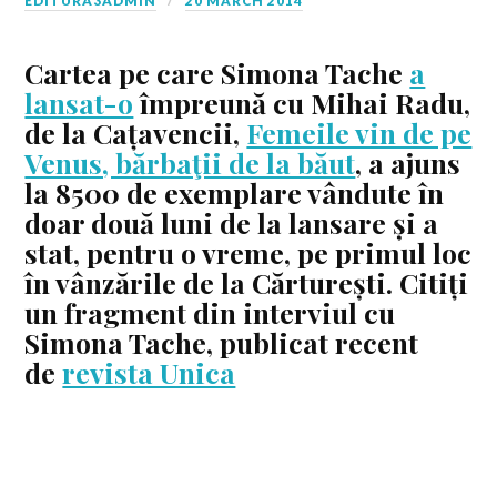
EDITURA3ADMIN
20 MARCH 2014
Cartea pe care Simona Tache
a
lansat-o
împreună cu Mihai Radu,
de la Cațavencii,
Femeile vin de pe
Venus, bărbaţii de la băut
, a ajuns
la 8500 de exemplare vândute în
doar două luni de la lansare și a
stat, pentru o vreme, pe primul loc
în vânzările de la Cărturești. Citiți
un fragment din interviul cu
Simona Tache, publicat recent
de
revista Unica