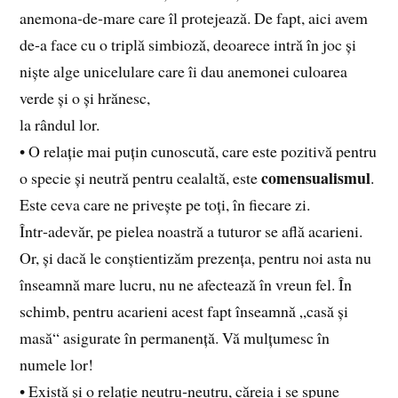
anemona‑de‑mare care îl protejează. De fapt, aici avem
de‑a face cu o triplă simbioză, deoarece intră în joc și
niște alge unicelulare care îi dau anemonei culoarea
verde și o și hrănesc,
la rândul lor.
• O relație mai puțin cunoscută, care este pozitivă pentru
comensualismul
o specie și neutră pentru cealaltă, este
.
Este ceva care ne privește pe toți, în fiecare zi.
Într‑adevăr, pe pielea noastră a tuturor se află acarieni.
Or, și dacă le conștientizăm prezența, pentru noi asta nu
înseamnă mare lucru, nu ne afectează în vreun fel. În
schimb, pentru acarieni acest fapt înseamnă „casă și
masă“ asigurate în permanență. Vă mulțumesc în
numele lor!
• Există și o relație neutru‑neutru, căreia i se spune