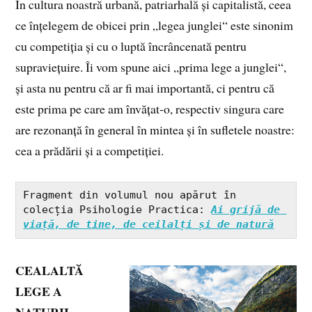
În cultura noastră urbană, patriarhală și capitalistă, ceea
ce înțelegem de obicei prin „legea junglei“ este sinonim
cu competiția și cu o luptă încrâncenată pentru
supraviețuire. Îi vom spune aici „prima lege a junglei“,
și asta nu pentru că ar fi mai importantă, ci pentru că
este prima pe care am învățat‑o, respectiv singura care
are rezonanță în general în mintea și în sufletele noastre:
cea a prădării și a competiției.
Fragment din volumul nou apărut în 
colecția Psihologie Practica: 
Ai grijă de 
viață, de tine, de ceilalți și de natură
CEALALTĂ
LEGE A
NATURII