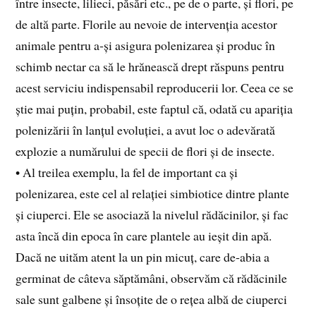
între insecte, lilieci, păsări etc., pe de o parte, și flori, pe
de altă parte. Florile au nevoie de intervenția acestor
animale pentru a‑și asigura polenizarea și produc în
schimb nectar ca să le hrănească drept răspuns pentru
acest serviciu indispensabil reproducerii lor. Ceea ce se
știe mai puțin, probabil, este faptul că, odată cu apariția
polenizării în lanțul evoluției, a avut loc o adevărată
explozie a numărului de specii de flori și de insecte.
• Al treilea exemplu, la fel de important ca și
polenizarea, este cel al relației simbiotice dintre plante
și ciuperci. Ele se asociază la nivelul rădăcinilor, și fac
asta încă din epoca în care plantele au ieșit din apă.
Dacă ne uităm atent la un pin micuț, care de‑abia a
germinat de câteva săptămâni, observăm că rădăcinile
sale sunt galbene și însoțite de o rețea albă de ciuperci