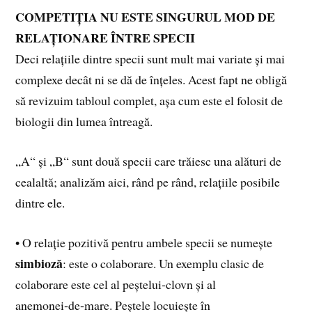
COMPETIȚIA NU ESTE SINGURUL MOD DE
RELAȚIONARE ÎNTRE SPECII
Deci relațiile dintre specii sunt mult mai variate și mai
complexe decât ni se dă de înțeles. Acest fapt ne obligă
să revizuim tabloul complet, așa cum este el folosit de
biologii din lumea întreagă.
„A“ și „B“ sunt două specii care trăiesc una alături de
cealaltă; analizăm aici, rând pe rând, relațiile posibile
dintre ele.
• O relație pozitivă pentru ambele specii se numește
simbioză
: este o colaborare. Un exemplu clasic de
colaborare este cel al peștelui‑clovn și al
anemonei‑de‑mare. Peștele locuiește în