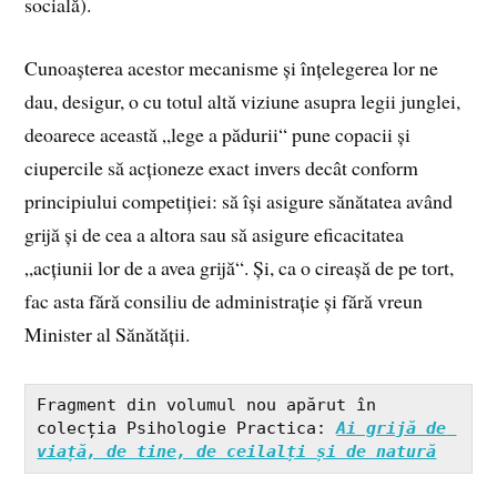
socială).
Cunoașterea acestor mecanisme și înțelegerea lor ne
dau, desigur, o cu totul altă viziune asupra legii junglei,
deoarece această „lege a pădurii“ pune copacii și
ciupercile să acționeze exact invers decât conform
principiului competiției: să își asigure sănătatea având
grijă și de cea a altora sau să asigure eficacitatea
„acțiunii lor de a avea grijă“. Și, ca o cireașă de pe tort,
fac asta fără consiliu de administrație și fără vreun
Minister al Sănătății.
Fragment din volumul nou apărut în 
colecția Psihologie Practica: 
Ai grijă de 
viață, de tine, de ceilalți și de natură