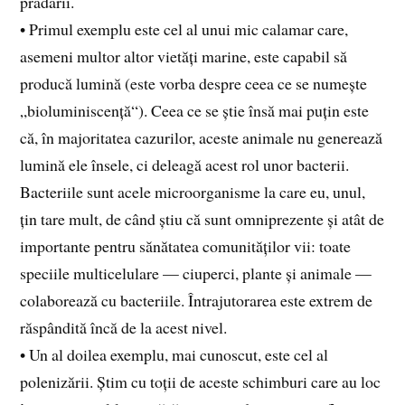
prădării.
• Primul exemplu este cel al unui mic calamar care,
asemeni multor altor vietăți marine, este capabil să
producă lumină (este vorba despre ceea ce se numește
„bioluminiscență“). Ceea ce se știe însă mai puțin este
că, în majoritatea cazurilor, aceste animale nu generează
lumină ele însele, ci deleagă acest rol unor bacterii.
Bacteriile sunt acele microorganisme la care eu, unul,
țin tare mult, de când știu că sunt omniprezente și atât de
importante pentru sănătatea comunităților vii: toate
speciile multicelulare — ciuperci, plante și animale —
colaborează cu bacteriile. Întrajutorarea este extrem de
răspândită încă de la acest nivel.
• Un al doilea exemplu, mai cunoscut, este cel al
polenizării. Știm cu toții de aceste schimburi care au loc