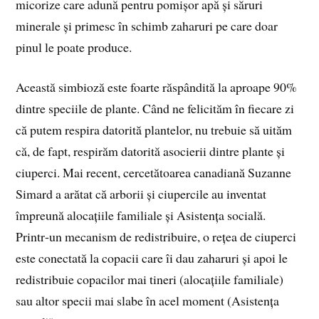
micorize care adună pentru pomișor apă și săruri
minerale și primesc în schimb zaharuri pe care doar
pinul le poate produce.
Această simbioză este foarte răspândită la aproape 90%
dintre speciile de plante. Când ne felicităm în fiecare zi
că putem respira datorită plantelor, nu trebuie să uităm
că, de fapt, respirăm datorită asocierii dintre plante și
ciuperci. Mai recent, cercetătoarea canadiană Suzanne
Simard a arătat că arborii și ciupercile au inventat
împreună alocațiile familiale și Asistența socială.
Printr‑un mecanism de redistribuire, o rețea de ciuperci
este conectată la copacii care îi dau zaharuri și apoi le
redistribuie copacilor mai tineri (alocațiile familiale)
sau altor specii mai slabe în acel moment (Asistența