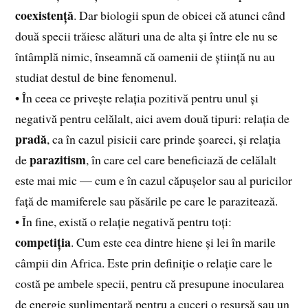
coexistență
. Dar biologii spun de obicei că atunci când
două specii trăiesc alături una de alta și între ele nu se
întâmplă nimic, înseamnă că oamenii de știință nu au
studiat destul de bine fenomenul.
• În ceea ce privește relația pozitivă pentru unul și
negativă pentru celălalt, aici avem două tipuri: relația de
pradă
, ca în cazul pisicii care prinde șoareci, și relația
parazitism
de
, în care cel care beneficiază de celălalt
este mai mic — cum e în cazul căpușelor sau al puricilor
față de mamiferele sau păsările pe care le parazitează.
• În fine, există o relație negativă pentru toți:
competiția
. Cum este cea dintre hiene și lei în marile
câmpii din Africa. Este prin definiție o relație care le
costă pe ambele specii, pentru că presupune inocularea
de energie suplimentară pentru a cuceri o resursă sau un