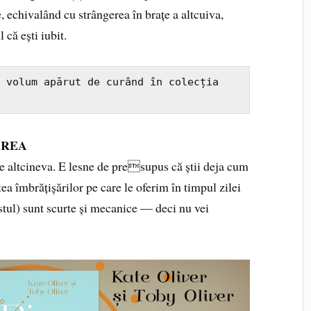
 echivalând cu strângerea în brațe a altcuiva,
că ești iubit.
, volum apărut de curând în colecția 
AREA
e altcineva. E lesne de presupus că știi deja cum
ea îmbrățișărilor pe care le oferim în timpul zilei
stul) sunt scurte și mecanice — deci nu vei