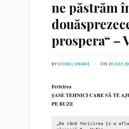
ne păstrăm î
douăsprezece
prospera“ – V
BY
VIOREL VRABIE
ON
28 JULY 2
Fericirea
ȘASE TEHNICI CARE SĂ TE AJ
PE BUZE
„De când fericirea ți-a afla