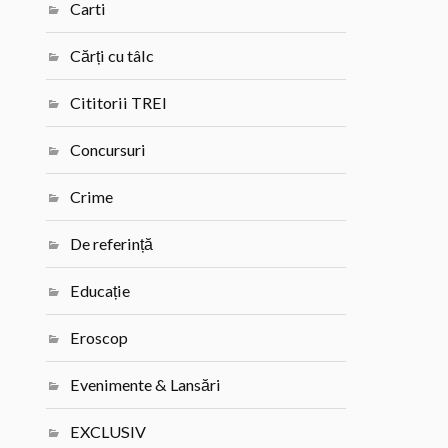
Carti
Cărți cu tâlc
Cititorii TREI
Concursuri
Crime
De referință
Educație
Eroscop
Evenimente & Lansări
EXCLUSIV