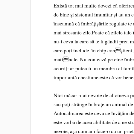
Există tot mai multe dovezi că oferir
de bine și sistemul imunitar și au un 
înseamnă că îmbrățișările regulate te aj
mai stresante zile.Poate că zilele tale
nu-i ceva la care să te fi gândit prea m
care poți include, în chip conștient, 
matinale. Nu contează pe cine îmbrăți
acord): ar putea fi un membru al famil
importantă chestiune este că vor benef
Nici măcar n-ai nevoie de altcineva pe
sau poți strânge în brațe un animal d
Autocalmarea este ceva ce învățăm de c
este vorba de acea abilitate de a ne str
nevoie, așa cum am face-o cu un priet