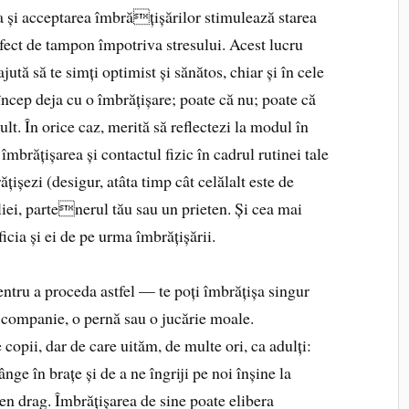
ea și acceptarea îmbrățișărilor stimulează starea
efect de tampon împotriva stresului. Acest lucru
ută să te simți optimist și sănătos, chiar și în cele
 încep deja cu o îmbrățișare; poate că nu; poate că
ult. În orice caz, merită să reflectezi la modul în
îmbrățișarea și contactul fizic în cadrul rutinei tale
șezi (desigur, atâta timp cât celălalt este de
iei, partenerul tău sau un prieten. Și cea mai
icia și ei de pe urma îmbrățișării.
ntru a proceda astfel — te poți îmbrățișa singur
e companie, o pernă sau o jucărie moale.
opii, dar de care uităm, de multe ori, ca adulți:
ânge în brațe și de a ne îngriji pe noi înșine la
en drag. Îmbrățișarea de sine poate elibera