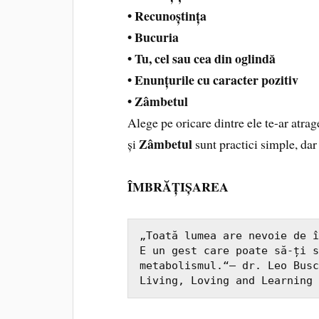
• Recunoștința
• Bucuria
• Tu, cel sau cea din oglindă
• Enunțurile cu caracter pozitiv
• Zâmbetul
Alege pe oricare dintre ele te-ar atrag
Zâmbetul
și
sunt practici simple, dar
ÎMBRĂȚIȘAREA
„Toată lumea are nevoie de î
E un gest care poate să-ți s
metabolismul.“— dr. Leo Busc
Living, Loving and Learning