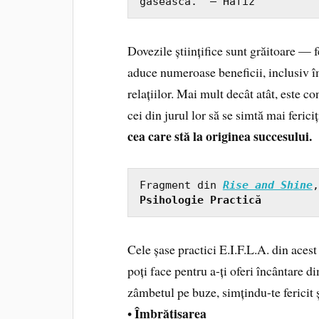
găsească.“ — Hafiz
Dovezile științifice sunt grăitoare — f
aduce numeroase beneficii, inclusiv î
relațiilor. Mai mult decât atât, este 
cei din jurul lor să se simtă mai fericiț
cea care stă la originea succesului.
Fragment din 
Rise and Shine
Psihologie Practică
Cele șase practici E.I.F.L.A. din acest 
poți face pentru a-ți oferi încântare d
zâmbetul pe buze, simțindu-te fericit ș
Îmbrățișarea
•