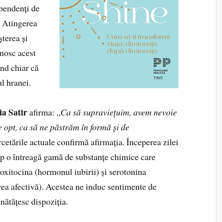
ependenți de
. Atingerea
șterea și
unosc acest
ând chiar că
l hranei.
ia Satir
afirma: „
Ca să supraviețuim, avem nevoie
e opt, ca să ne păstrăm în formă și de
cetările actuale confirmă afirmația. Începerea zilei
rp o întreagă gamă de substanțe chimice care
 oxitocina (hormonul iubirii) și serotonina
ea afectivă). Acestea ne induc sentimente de
nătățesc dispoziția.