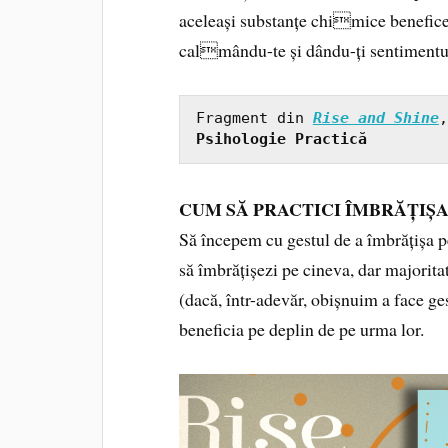
aceleași substanțe chimice benefice,
calmându-te și dându-ți sentimentul 
Fragment din 
Rise and Shine
Psihologie Practică
CUM SĂ PRACTICI ÎMBRĂȚIȘ
Să începem cu gestul de a îmbrățișa p
să îmbrățișezi pe cineva, dar majoritat
(dacă, într-adevăr, obișnuim a face ge
beneficia pe deplin de pe urma lor.