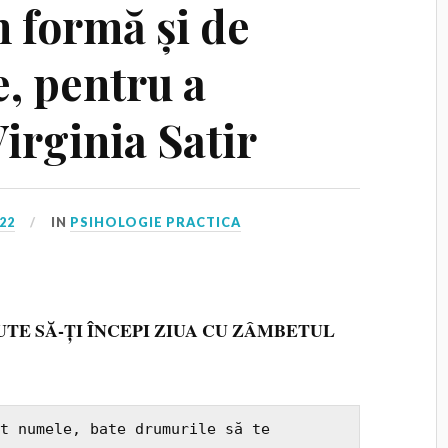
n formă și de
, pentru a
irginia Satir
022
IN
PSIHOLOGIE PRACTICA
UTE SĂ‑ȚI ÎNCEPI ZIUA CU ZÂMBETUL
t numele, bate drumurile să te 