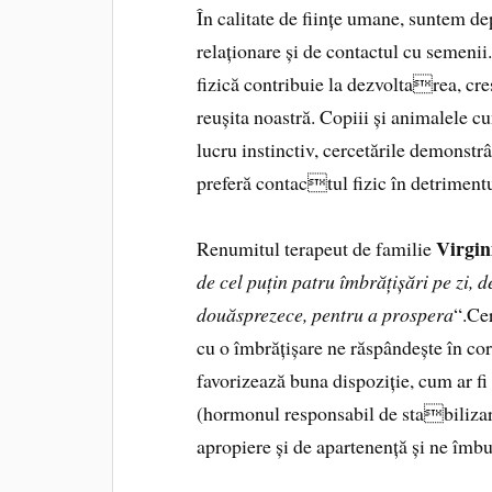
În calitate de ființe umane, suntem d
relaționare și de contactul cu semenii
fizică contribuie la dezvoltarea, cre
reușita noastră. Copiii și animalele c
lucru instinctiv, cercetările demonstr
preferă contactul fizic în detrimentu
Virgin
Renumitul terapeut de familie
de cel puțin patru îmbrățișări pe zi, d
douăsprezece, pentru a prospera
“.Cer
cu o îmbrățișare ne răspândește în co
favorizează buna dispoziție, cum ar fi
(hormonul responsabil de stabilizar
apropiere și de apartenență și ne îmbu