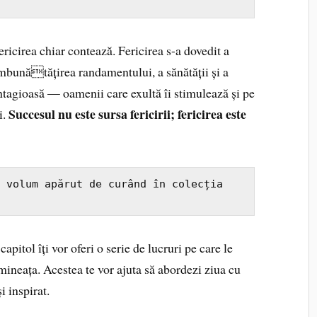
ericirea chiar contează. Fericirea s-a dovedit a
mbunătățirea randamentului, a sănătății și a
contagioasă — oamenii care exultă îi stimulează și pe
Succesul nu este sursa fericirii; fericirea este
i.
, volum apărut de curând în colecția 
capitol îți vor oferi o serie de lucruri pe care le
imineața. Acestea te vor ajuta să abordezi ziua cu
i inspirat.