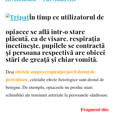
EDITURA3ADMIN
3 SEPTEMBER 2014
În timp ce utilizatorul de
opiacee se află într‑o stare
plăcută, ca de visare, respiraţia
încetinește, pupilele se contractă
și persoana respectivă are obicei
stări de greaţă și chiar vomită.
efectele asupra respiraţiei pot fi destul de
Deși
periculoase
, celelalte efecte fiziologice sunt destul de
benigne. De exemplu, opiaceele nu produc mari
schimbări ale tensiunii arteriale la persoanele sănătoase.
Fragment din: