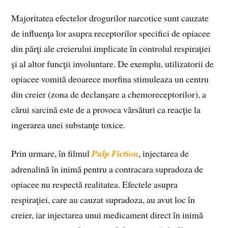
Majoritatea efectelor drogurilor narcotice sunt cauzate
de influenţa lor asupra receptorilor specifici de opiacee
din părţi ale creierului implicate în controlul respiraţiei
și al altor funcţii involuntare. De exemplu, utilizatorii de
opiacee vomită deoarece morfina stimuleaza un centru
din creier (zona de declanșare a chemoreceptorilor), a
cărui sarcină este de a provoca vărsături ca reacţie la
ingerarea unei substanţe toxice.
Prin urmare, în filmul
Pulp Fiction
, injectarea de
adrenalină în inimă pentru a contracara supradoza de
opiacee nu respectă realitatea. Efectele asupra
respiraţiei, care au cauzat supradoza, au avut loc în
creier, iar injectarea unui medicament direct în inimă