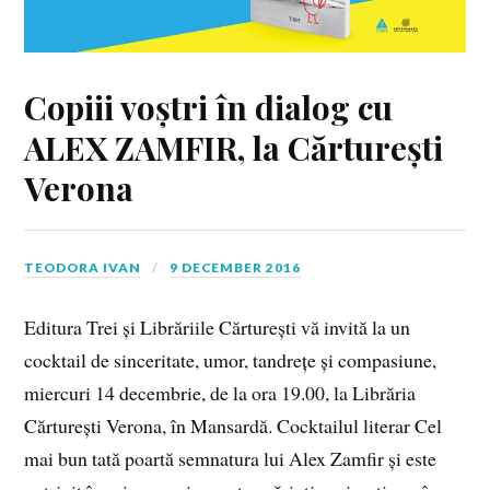
Copiii voștri în dialog cu
ALEX ZAMFIR, la Cărturești
Verona
TEODORA IVAN
9 DECEMBER 2016
Editura Trei și Librăriile Cărturești vă invită la un
cocktail de sinceritate, umor, tandrețe și compasiune,
miercuri 14 decembrie, de la ora 19.00, la Librăria
Cărturești Verona, în Mansardă. Cocktailul literar Cel
mai bun tată poartă semnatura lui Alex Zamfir și este