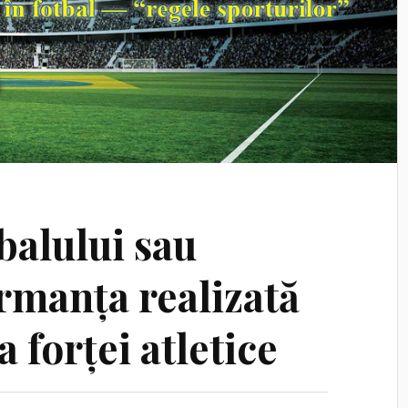
balului sau
rmanța realizată
 forței atletice