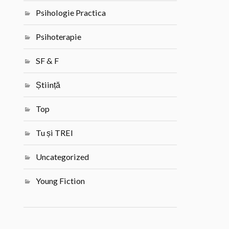
Psihologie Practica
Psihoterapie
SF & F
Știință
Top
Tu și TREI
Uncategorized
Young Fiction