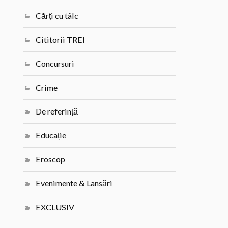
Cărți cu tâlc
Cititorii TREI
Concursuri
Crime
De referință
Educație
Eroscop
Evenimente & Lansări
EXCLUSIV