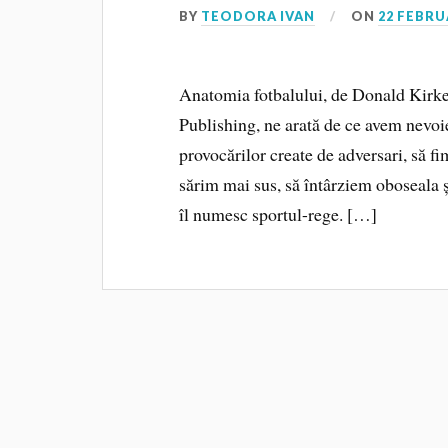
BY
TEODORA IVAN
ON
22 FEBRU
Anatomia fotbalului, de Donald Kirken
Publishing, ne arată de ce avem nevoi
provocărilor create de adversari, să fi
sărim mai sus, să întârziem oboseala 
îl numesc sportul-rege. […]