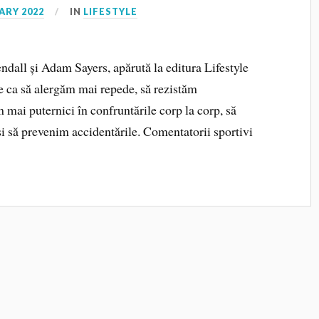
ARY 2022
IN
LIFESTYLE
dall și Adam Sayers, apărută la editura Lifestyle
e ca să alergăm mai repede, să rezistăm
m mai puternici în confruntările corp la corp, să
și să prevenim accidentările. Comentatorii sportivi