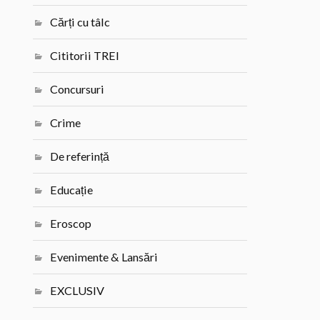
Cărți cu tâlc
Cititorii TREI
Concursuri
Crime
De referință
Educație
Eroscop
Evenimente & Lansări
EXCLUSIV