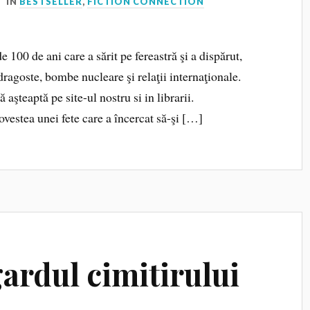
IN
BESTSELLER
,
FICTION CONNECTION
e 100 de ani care a sărit pe fereastră şi a dispărut,
ragoste, bombe nucleare şi relaţii internaţionale.
aşteaptă pe site-ul nostru si in librarii.
ovestea unei fete care a încercat să-şi […]
ardul cimitirului