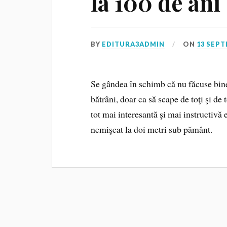
la 100 de ani
BY
EDITURA3ADMIN
ON
13 SEPT
Se gândea în schimb că nu făcuse bine
bătrâni, doar ca să scape de toţi şi de 
tot mai interesantă şi mai instructivă 
nemişcat la doi metri sub pământ.