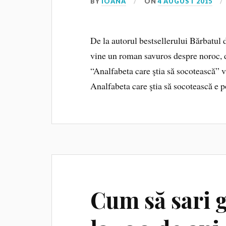
BY
IOANA
ON
4 AUGUST 2015
De la autorul bestsellerului Bărbatul d
vine un roman savuros despre noroc, d
“Analfabeta care ştia să socotească” vă 
Analfabeta care ştia să socotească e p
Cum să sari g