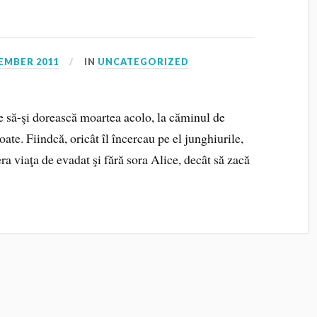
EMBER 2011
IN
UNCATEGORIZED
 să-şi dorească moartea acolo, la căminul de
toate. Fiindcă, oricât îl încercau pe el junghiurile,
era viaţa de evadat şi fără sora Alice, decât să zacă