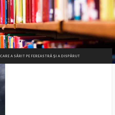
 CARE A SĂRIT PE FEREASTRĂ ŞI A DISPĂRUT