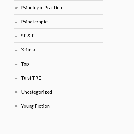
Psihologie Practica
Psihoterapie
SF & F
Știință
Top
Tu și TREI
Uncategorized
Young Fiction