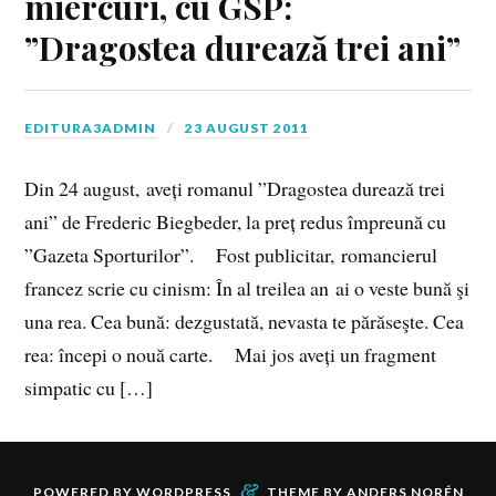
miercuri, cu GSP:
”Dragostea durează trei ani”
EDITURA3ADMIN
23 AUGUST 2011
Din 24 august, aveți romanul ”Dragostea durează trei
ani” de Frederic Biegbeder, la preț redus împreună cu
”Gazeta Sporturilor”. Fost publicitar, romancierul
francez scrie cu cinism: În al treilea an ai o veste bună şi
una rea. Cea bună: dezgustată, nevasta te părăseşte. Cea
rea: începi o nouă carte. Mai jos aveți un fragment
simpatic cu […]
&
POWERED BY
WORDPRESS
THEME BY
ANDERS NORÉN