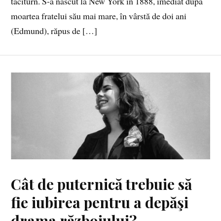
taciturn. S‑a născut la New York în 1888, imediat după
moartea fratelui său mai mare, în vârstă de doi ani
(Edmund), răpus de […]
Cât de puternică trebuie să
fie iubirea pentru a depăşi
drama războiului?