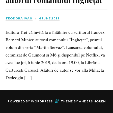
TEODORA IVAN
4 JUNE 2019
Editura Trei vă invită la o întâlnire cu scriitorul francez
Bernard Minier, autorul romanului “Înghețat”, primul
volum din seria “Martin Servaz”. Lansarea volumului,
ecranizat de Gaumont și M6 și disponibil pe Netﬂix, va
avea loc joi, 6 iunie 2019, de la ora 19.00, la Librăria
Cărturești Carusel. Alături de autor se vor afla Mihaela
Dedeoglu […]
&
POWERED BY
WORDPRESS
THEME BY
ANDERS NORÉN