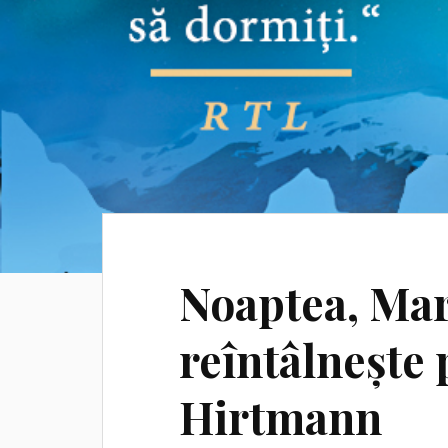
Noaptea, Mart
reîntâlnește 
Hirtmann