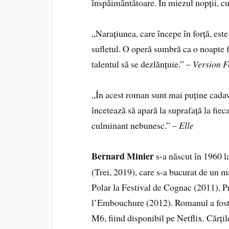
înspăimântătoare. În miezul nopții, cu
„Narațiunea, care începe în forță, este 
sufletul. O operă sumbră ca o noapte 
talentul să se dezlănțuie.” –
Version 
„În acest roman sunt mai puține cadav
încetează să apară la suprafață la fiec
culminant nebunesc.” –
Elle
Bernard Minier
s-a născut în 1960 l
(Trei, 2019), care s-a bucurat de un m
Polar la Festival de Cognac (2011), P
l’Embouchure (2012). Romanul a fost 
M6, fiind disponibil pe Netflix. Cărțil