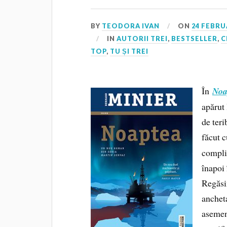
BY
TEODORA IVAN
ON
24 FEBRU
IN
AUTORII TREI
,
BESTSELLER
,
C
TOP
,
TU ȘI TREI
În
Noa
apărut 
de teri
făcut 
complic
înapoi
Regăsim
ancheta
asemen