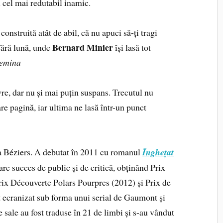
 cel mai redutabil inamic.
construită atât de abil, că nu apuci să-ți tragi
Bernard Minier
fără lună, unde
își lasă tot
Femina
re, dar nu și mai puțin suspans. Trecutul nu
are pagină, iar ultima ne lasă într-un punct
a Béziers. A debutat în 2011 cu romanul
Înghețat
are succes de public și de critică, obținând Prix
rix Découverte Polars Pourpres (2012) și Prix de
ecranizat sub forma unui serial de Gaumont și
e sale au fost traduse în 21 de limbi și s-au vândut