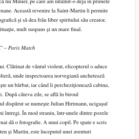
că lui Minier, pe care am întâlnit-o deja în primele
mane. Această revenire la Saint-Martin îi permite
rafică și să dea frâu liber spiritului său creator,
ituație, mult suspans și un mare final.
.” –
Paris Match
. Clătinat de vântul violent, elicopterul o aduce
olieră, unde inspectoarea norvegiană anchetează
ște un bărbat, iar când îi percheziționează cabina,
. După câteva zile, se află în biroul
l dispărut se numește Julian Hirtmann, ucigașul
ni întregi. În mod straniu, într-unele dintre pozele
 mai dă o fotografie. A unui copil. Pe spate e scris
en și Martin, este începutul unei aventuri