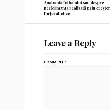
Anatomia fotbalului sau despre
performanța realizată prin crește
forței atletice
Leave a Reply
COMMENT
*