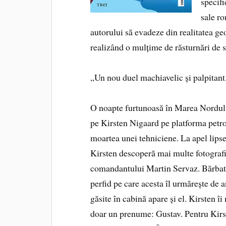
specifi
sale ro
autorului să evadeze din realitatea geog
realizând o mulțime de răsturnări de s
„Un nou duel machiavelic și palpitant
O noapte furtunoasă în Marea Nordului
pe Kirsten Nigaard pe platforma petr
moartea unei tehniciene. La apel lipse
Kirsten descoperă mai multe fotografii
comandantului Martin Servaz. Bărbatu
perfid pe care acesta îl urmărește de a
găsite în cabină apare și el. Kirsten îi
doar un prenume: Gustav. Pentru Kirst