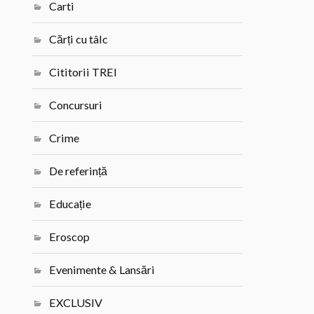
Carti
Cărți cu tâlc
Cititorii TREI
Concursuri
Crime
De referință
Educație
Eroscop
Evenimente & Lansări
EXCLUSIV