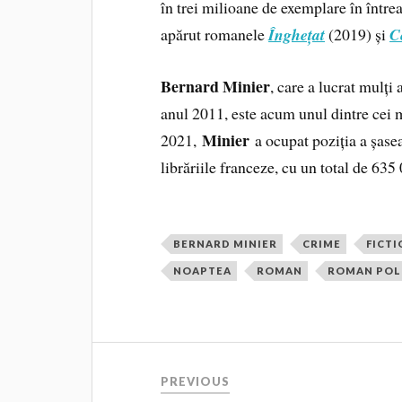
în trei milioane de exemplare în între
apărut romanele
Înghețat
(2019) și
C
Bernard Minier
, care a lucrat mulți
anul 2011, este acum unul dintre cei m
Minier
2021,
a ocupat poziția a șasea
librăriile franceze, cu un total de 63
BERNARD MINIER
CRIME
FICT
NOAPTEA
ROMAN
ROMAN POL
PREVIOUS