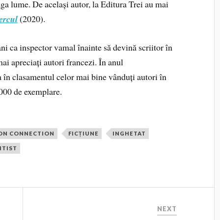
aga lume. De același autor, la Editura Trei au mai
ercul
(2020).
 ani ca inspector vamal înainte să devină scriitor în
ai apreciați autori francezi. În anul
 în clasamentul celor mai bine vânduți autori în
5 000 de exemplare.
ION CONNECTION
FICȚIUNE
INGHETAT
ITIST
NEXT