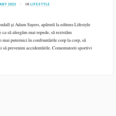
ARY 2022
IN
LIFESTYLE
dall și Adam Sayers, apărută la editura Lifestyle
e ca să alergăm mai repede, să rezistăm
m mai puternici în confruntările corp la corp, să
și să prevenim accidentările. Comentatorii sportivi