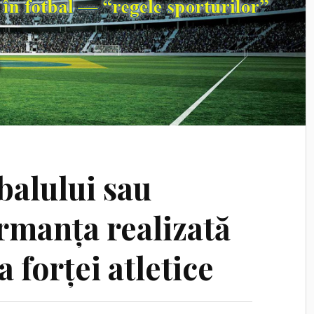
balului sau
rmanța realizată
 forței atletice