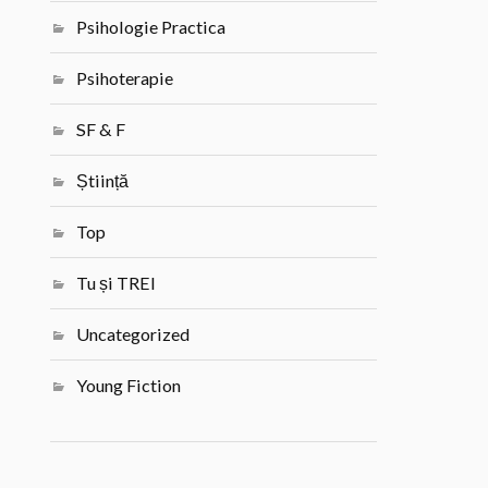
Psihologie Practica
Psihoterapie
SF & F
Știință
Top
Tu și TREI
Uncategorized
Young Fiction