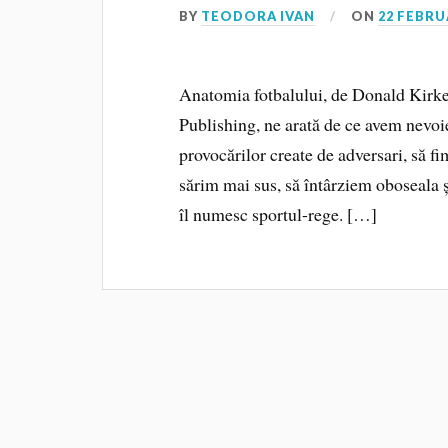
BY
TEODORA IVAN
ON
22 FEBRU
Anatomia fotbalului, de Donald Kirken
Publishing, ne arată de ce avem nevoi
provocărilor create de adversari, să fi
sărim mai sus, să întârziem oboseala 
îl numesc sportul-rege. […]