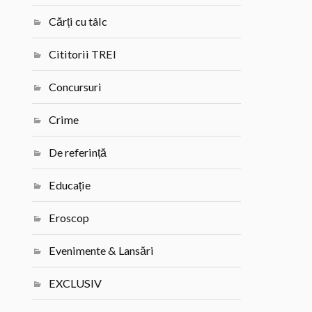
Cărți cu tâlc
Cititorii TREI
Concursuri
Crime
De referință
Educație
Eroscop
Evenimente & Lansări
EXCLUSIV