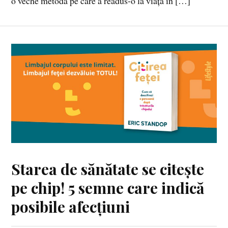
o veche metodă pe care a readus-o la viață în […]
Starea de sănătate se citește
pe chip! 5 semne care indică
posibile afecțiuni