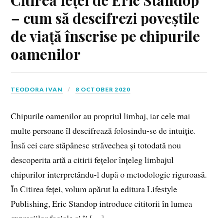
– cum să descifrezi poveștile
de viață înscrise pe chipurile
oamenilor
TEODORA IVAN
8 OCTOBER 2020
Chipurile oamenilor au propriul limbaj, iar cele mai
multe persoane îl descifrează folosindu-se de intuiție.
Însă cei care stăpânesc străvechea și totodată nou
descoperita artă a citirii fețelor înțeleg limbajul
chipurilor interpretându-l după o metodologie riguroasă.
În Citirea feței, volum apărut la editura Lifestyle
Publishing, Eric Standop introduce cititorii în lumea