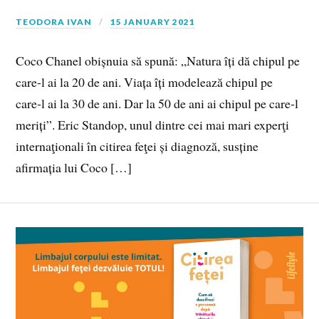
TEODORA IVAN
15 JANUARY 2021
Coco Chanel obișnuia să spună: „Natura îți dă chipul pe
care‑l ai la 20 de ani. Viața îți modelează chipul pe
care‑l ai la 30 de ani. Dar la 50 de ani ai chipul pe care‑l
meriți”. Eric Standop, unul dintre cei mai mari experţi
internaţionali în citirea feţei și diagnoză, susține
afirmația lui Coco […]