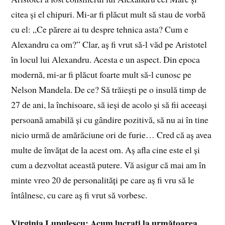
citea și el chipuri. Mi-ar fi plăcut mult să stau de vorbă
cu el: „Ce părere ai tu despre tehnica asta? Cum e
Alexandru ca om?” Clar, aș fi vrut să-l văd pe Aristotel
în locul lui Alexandru. Acesta e un aspect. Din epoca
modernă, mi-ar fi plăcut foarte mult să-l cunosc pe
Nelson Mandela. De ce? Să trăiești pe o insulă timp de
27 de ani, la închisoare, să ieși de acolo și să fii aceeași
persoană amabilă și cu gândire pozitivă, să nu ai în tine
nicio urmă de amărăciune ori de furie… Cred că aș avea
multe de învățat de la acest om. Aș afla cine este el și
cum a dezvoltat această putere. Vă asigur că mai am în
minte vreo 20 de personalități pe care aș fi vru să le
întâlnesc, cu care aș fi vrut să vorbesc.
Virginia Lupulescu; Acum lucrați la următoarea