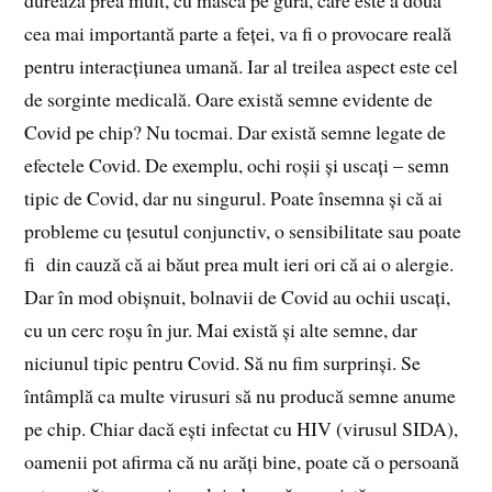
durează prea mult, cu mască pe gură, care este a doua
cea mai importantă parte a feței, va fi o provocare reală
pentru interacțiunea umană. Iar al treilea aspect este cel
de sorginte medicală. Oare există semne evidente de
Covid pe chip? Nu tocmai. Dar există semne legate de
efectele Covid. De exemplu, ochi roșii și uscați – semn
tipic de Covid, dar nu singurul. Poate însemna și că ai
probleme cu țesutul conjunctiv, o sensibilitate sau poate
fi din cauză că ai băut prea mult ieri ori că ai o alergie.
Dar în mod obișnuit, bolnavii de Covid au ochii uscați,
cu un cerc roșu în jur. Mai există și alte semne, dar
niciunul tipic pentru Covid. Să nu fim surprinși. Se
întâmplă ca multe virusuri să nu producă semne anume
pe chip. Chiar dacă ești infectat cu HIV (virusul SIDA),
oamenii pot afirma că nu arăți bine, poate că o persoană