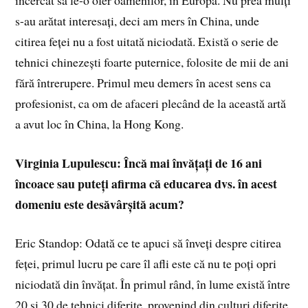
s-au arătat interesați, deci am mers în China, unde
citirea feței nu a fost uitată niciodată. Există o serie de
tehnici chinezești foarte puternice, folosite de mii de ani
fără întrerupere. Primul meu demers în acest sens ca
profesionist, ca om de afaceri plecând de la această artă
a avut loc în China, la Hong Kong.
Virginia Lupulescu: Încă mai învățați de 16 ani
încoace sau puteți afirma că educarea dvs. în acest
domeniu este desăvârșită acum?
Eric Standop: Odată ce te apuci să înveți despre citirea
feței, primul lucru pe care îl afli este că nu te poți opri
niciodată din învățat. În primul rând, în lume există între
20 și 30 de tehnici diferite, provenind din culturi diferite,