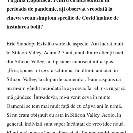
perioada de pandemie, ați observat vreodată la
cineva vreun simptom specific de Covid înainte de
instalarea bolii?
Eric Standop: Există o serie de aspecte. Am lucrat mult
în Silicon Valley. Acum 2-3 ani, unul dintre clienții mei
din Silicon Valley, un tip super cunoscut mi-a spus:
„Eric, spune-mi ce s-a schimbat în ultimii ani aici, în
Silicon Valley, la chipurile oamenilor. I-am răspuns că
nu m-am gândit niciodată la așa ceva. Iar el m-a rugat să
mă gândesc. Într-adevăr, mi-a venit ceva în minte.
Oamenii se tem mai mult față de cu câțiva ani în urmă.
Și nu eram obișnuit cu asta în Silicon Valley. Acolo, în
general, indivizii sunt super încântați de vreo idee nouă.
El mi-a răspuns că asta aflase și el. Tot mai mulți oameni