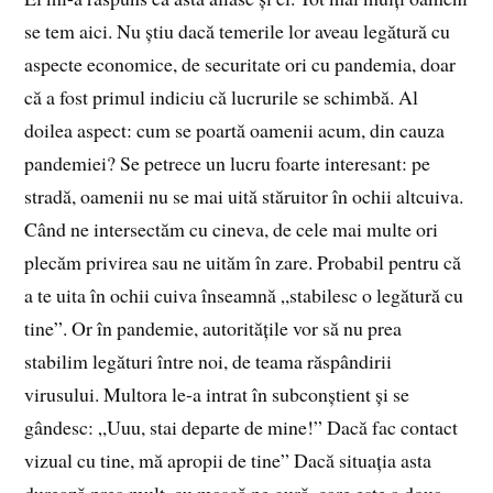
se tem aici. Nu știu dacă temerile lor aveau legătură cu
aspecte economice, de securitate ori cu pandemia, doar
că a fost primul indiciu că lucrurile se schimbă. Al
doilea aspect: cum se poartă oamenii acum, din cauza
pandemiei? Se petrece un lucru foarte interesant: pe
stradă, oamenii nu se mai uită stăruitor în ochii altcuiva.
Când ne intersectăm cu cineva, de cele mai multe ori
plecăm privirea sau ne uităm în zare. Probabil pentru că
a te uita în ochii cuiva înseamnă „stabilesc o legătură cu
tine”. Or în pandemie, autoritățile vor să nu prea
stabilim legături între noi, de teama răspândirii
virusului. Multora le-a intrat în subconștient și se
gândesc: „Uuu, stai departe de mine!” Dacă fac contact
vizual cu tine, mă apropii de tine” Dacă situația asta