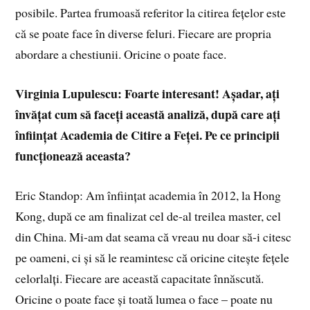
posibile. Partea frumoasă referitor la citirea fețelor este
că se poate face în diverse feluri. Fiecare are propria
abordare a chestiunii. Oricine o poate face.
Virginia Lupulescu: Foarte interesant! Așadar, ați
învățat cum să faceți această analiză, după care ați
înființat Academia de Citire a Feței. Pe ce principii
funcționează aceasta?
Eric Standop: Am înființat academia în 2012, la Hong
Kong, după ce am finalizat cel de-al treilea master, cel
din China. Mi-am dat seama că vreau nu doar să-i citesc
pe oameni, ci și să le reamintesc că oricine citește fețele
celorlalți. Fiecare are această capacitate înnăscută.
Oricine o poate face și toată lumea o face – poate nu