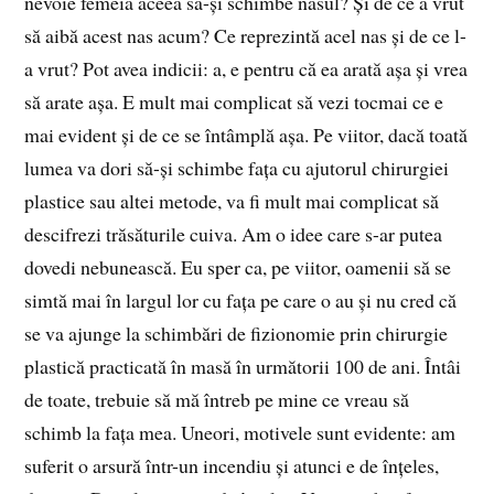
nevoie femeia aceea să-și schimbe nasul? Și de ce a vrut
să aibă acest nas acum? Ce reprezintă acel nas și de ce l-
a vrut? Pot avea indicii: a, e pentru că ea arată așa și vrea
să arate așa. E mult mai complicat să vezi tocmai ce e
mai evident și de ce se întâmplă așa. Pe viitor, dacă toată
lumea va dori să-și schimbe fața cu ajutorul chirurgiei
plastice sau altei metode, va fi mult mai complicat să
descifrezi trăsăturile cuiva. Am o idee care s-ar putea
dovedi nebunească. Eu sper ca, pe viitor, oamenii să se
simtă mai în largul lor cu fața pe care o au și nu cred că
se va ajunge la schimbări de fizionomie prin chirurgie
plastică practicată în masă în următorii 100 de ani. Întâi
de toate, trebuie să mă întreb pe mine ce vreau să
schimb la fața mea. Uneori, motivele sunt evidente: am
suferit o arsură într-un incendiu și atunci e de înțeles,