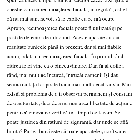
chestie cam ca recunoașterea facială, în regulă”, astfel
că nu mai sunt nevoit să le explic cu ce mă ocup.
Apropo, recunoașterea facială poate fi utilizată și pe
post de detector de minciuni. Aceste aparate au dat
rezultate bunicele până în prezent, dar și mai fiabile
acum, odată cu recunoașterea facială. În primul rând,
citirea feței vine ca o binecuvântare. Dar, în al doilea
rând, mai mult ne încurcă, întrucât oamenii își dau
seama că fața lor poate trăda mai mult decât vârsta. Mai
există și problema de a fi observat permanent și constant
de o autoritate, deci de a nu mai avea libertate de acțiune
pentru că cineva ne verifică tot timpul ce facem. Se
poate justifica din rațiuni de siguranță, dar unde se află
limita? Partea bună este că toate aparatele și software-