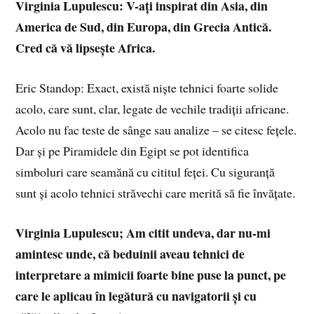
Virginia Lupulescu: V-ați inspirat din Asia, din
America de Sud, din Europa, din Grecia Antică.
Cred că vă lipsește Africa.
Eric Standop: Exact, există niște tehnici foarte solide
acolo, care sunt, clar, legate de vechile tradiții africane.
Acolo nu fac teste de sânge sau analize – se citesc fețele.
Dar și pe Piramidele din Egipt se pot identifica
simboluri care seamănă cu cititul feței. Cu siguranță
sunt și acolo tehnici străvechi care merită să fie învățate.
Virginia Lupulescu; Am citit undeva, dar nu-mi
amintesc unde, că beduinii aveau tehnici de
interpretare a mimicii foarte bine puse la punct, pe
care le aplicau în legătură cu navigatorii și cu