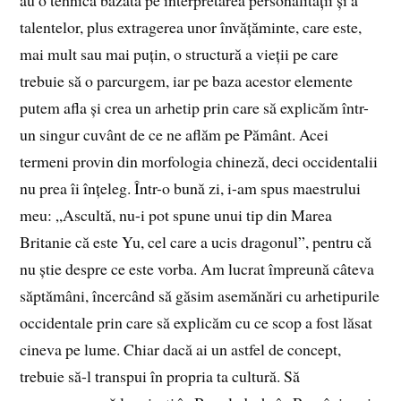
au o tehnică bazată pe interpretarea personalității și a
talentelor, plus extragerea unor învățăminte, care este,
mai mult sau mai puțin, o structură a vieții pe care
trebuie să o parcurgem, iar pe baza acestor elemente
putem afla și crea un arhetip prin care să explicăm într-
un singur cuvânt de ce ne aflăm pe Pământ. Acei
termeni provin din morfologia chineză, deci occidentalii
nu prea îi înțeleg. Într-o bună zi, i-am spus maestrului
meu: „Ascultă, nu-i pot spune unui tip din Marea
Britanie că este Yu, cel care a ucis dragonul”, pentru că
nu știe despre ce este vorba. Am lucrat împreună câteva
săptămâni, încercând să găsim asemănări cu arhetipurile
occidentale prin care să explicăm cu ce scop a fost lăsat
cineva pe lume. Chiar dacă ai un astfel de concept,
trebuie să-l transpui în propria ta cultură. Să