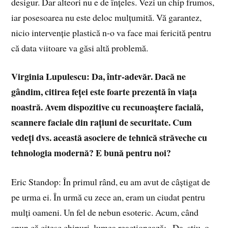
desigur. Dar alteori nu e de înțeles. Vezi un chip frumos,
iar posesoarea nu este deloc mulțumită. Vă garantez,
nicio intervenție plastică n-o va face mai fericită pentru
că data viitoare va găsi altă problemă.
Virginia Lupulescu: Da, într-adevăr. Dacă ne
gândim, citirea feței este foarte prezentă în viața
noastră. Avem dispozitive cu recunoaștere facială,
scannere faciale din rațiuni de securitate. Cum
vedeți dvs. această asociere de tehnică străveche cu
tehnologia modernă? E bună pentru noi?
Eric Standop: În primul rând, eu am avut de câștigat de
pe urma ei. În urmă cu zece an, eram un ciudat pentru
mulți oameni. Un fel de nebun esoteric. Acum, când
spun că citesc chipuri, lumea reacționează: „Da, știu, o