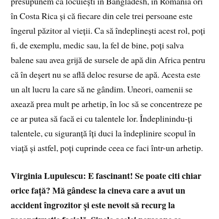
presupunem că locuiești în Bangladesh, în România ori
în Costa Rica și că fiecare din cele trei persoane este
îngerul păzitor al vieții. Ca să îndeplinești acest rol, poți
fi, de exemplu, medic sau, la fel de bine, poți salva
balene sau avea grijă de sursele de apă din Africa pentru
că în deșert nu se află deloc resurse de apă. Acesta este
un alt lucru la care să ne gândim. Uneori, oamenii se
axează prea mult pe arhetip, în loc să se concentreze pe
ce ar putea să facă ei cu talentele lor. Îndeplinindu-ți
talentele, cu siguranță îți duci la îndeplinire scopul în
viață și astfel, poți cuprinde ceea ce faci într-un arhetip.
Virginia Lupulescu: E fascinant! Se poate citi chiar
orice față? Mă gândesc la cineva care a avut un
accident îngrozitor și este nevoit să recurg la