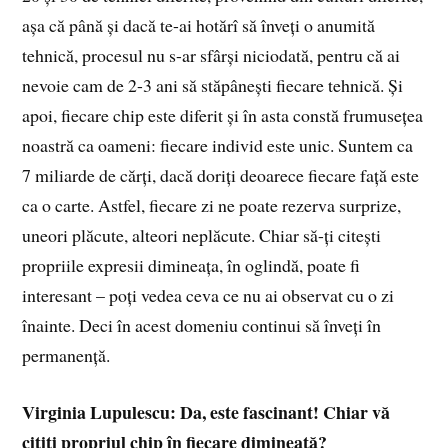
așa că până și dacă te-ai hotărî să înveți o anumită
tehnică, procesul nu s-ar sfârși niciodată, pentru că ai
nevoie cam de 2-3 ani să stăpânești fiecare tehnică. Și
apoi, fiecare chip este diferit și în asta constă frumusețea
noastră ca oameni: fiecare individ este unic. Suntem ca
7 miliarde de cărți, dacă doriți deoarece fiecare față este
ca o carte. Astfel, fiecare zi ne poate rezerva surprize,
uneori plăcute, alteori neplăcute. Chiar să-ți citești
propriile expresii dimineața, în oglindă, poate fi
interesant – poți vedea ceva ce nu ai observat cu o zi
înainte. Deci în acest domeniu continui să înveți în
permanență.
Virginia Lupulescu: Da, este fascinant! Chiar vă
citiți propriul chip în fiecare dimineață?