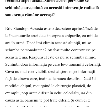
reconstrucție facială. Sinele acelei persoane se
schimbă, oare, odată cu această intervenție radicală
sau esența rămâne aceeași?
Eric Standop: Aceasta este o dezbatere aprinsă încă de
la începuturile artei de a interpreta chipurile, cu mii de
ani în urmă. Dacă îmi elimin această aluniță, mi se
schimbă personalitatea? Au fost multe controverse pe
această temă. Răspunsul este că nu se schimbă nimic.
Schimbi doar informația pe care le-o transmiți celorlalți.
Ceva nu mai este vizibil, deci ai șters niște informații
față de cineva care, înainte, le putea descifra. Dacă îți
modifici chipul, recurgând la chirurgie plastică, de
exemplu, poți arăta diferit în ochii celorlalți, iar din
cauza asta, oamenii te pot trate diferit. Și cum ei te
tratează altfel, ajungi să te comporți și tu altfel. Sigur,