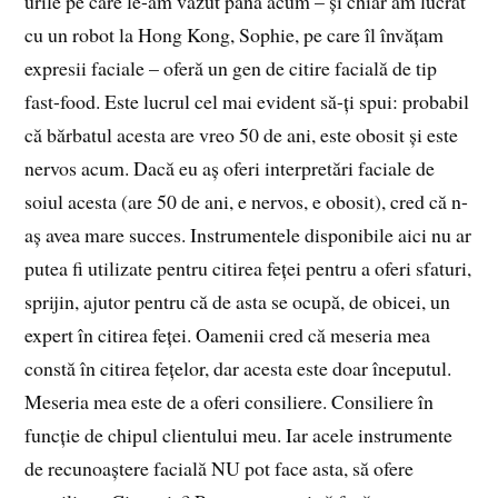
urile pe care le-am văzut până acum – și chiar am lucrat
cu un robot la Hong Kong, Sophie, pe care îl învățam
expresii faciale – oferă un gen de citire facială de tip
fast-food. Este lucrul cel mai evident să-ți spui: probabil
că bărbatul acesta are vreo 50 de ani, este obosit și este
nervos acum. Dacă eu aș oferi interpretări faciale de
soiul acesta (are 50 de ani, e nervos, e obosit), cred că n-
aș avea mare succes. Instrumentele disponibile aici nu ar
putea fi utilizate pentru citirea feței pentru a oferi sfaturi,
sprijin, ajutor pentru că de asta se ocupă, de obicei, un
expert în citirea feței. Oamenii cred că meseria mea
constă în citirea fețelor, dar acesta este doar începutul.
Meseria mea este de a oferi consiliere. Consiliere în
funcție de chipul clientului meu. Iar acele instrumente
de recunoaștere facială NU pot face asta, să ofere