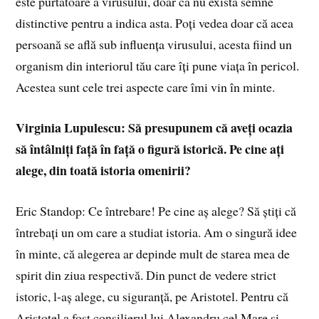
este purtătoare a virusului, doar că nu există semne
distinctive pentru a indica asta. Poți vedea doar că acea
persoană se află sub influența virusului, acesta fiind un
organism din interiorul tău care îți pune viața în pericol.
Acestea sunt cele trei aspecte care îmi vin în minte.
Virginia Lupulescu: Să presupunem că aveți ocazia
să întâlniți față în față o figură istorică. Pe cine ați
alege, din toată istoria omenirii?
Eric Standop: Ce întrebare! Pe cine aș alege? Să știți că
întrebați un om care a studiat istoria. Am o singură idee
în minte, că alegerea ar depinde mult de starea mea de
spirit din ziua respectivă. Din punct de vedere strict
istoric, l-aș alege, cu siguranță, pe Aristotel. Pentru că
Aristotel a fost consilierul lui Alexandru cel Mare și