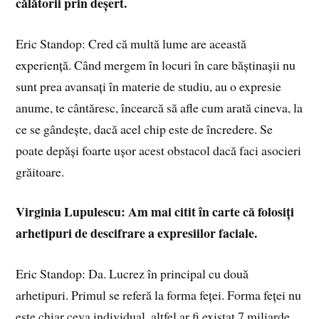
călătorii prin deșert.
Eric Standop: Cred că multă lume are această
experiență. Când mergem în locuri în care băștinașii nu
sunt prea avansați în materie de studiu, au o expresie
anume, te cântăresc, încearcă să afle cum arată cineva, la
ce se gândește, dacă acel chip este de încredere. Se
poate depăși foarte ușor acest obstacol dacă faci asocieri
grăitoare.
Virginia Lupulescu: Am mai citit în carte că folosiți
arhetipuri de descifrare a expresiilor faciale.
Eric Standop: Da. Lucrez în principal cu două
arhetipuri. Primul se referă la forma feței. Forma feței nu
este chiar ceva individual, altfel ar fi existat 7 miliarde