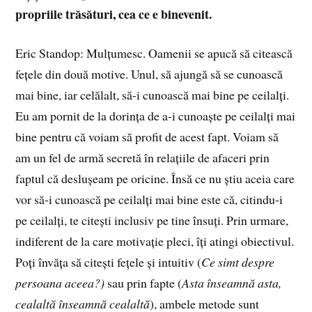
propriile trăsături, cea ce e binevenit.
Eric Standop: Mulțumesc. Oamenii se apucă să citească
fețele din două motive. Unul, să ajungă să se cunoască
mai bine, iar celălalt, să-i cunoască mai bine pe ceilalți.
Eu am pornit de la dorința de a-i cunoaște pe ceilalți mai
bine pentru că voiam să profit de acest fapt. Voiam să
am un fel de armă secretă în relațiile de afaceri prin
faptul că deslușeam pe oricine. Însă ce nu știu aceia care
vor să-i cunoască pe ceilalți mai bine este că, citindu-i
pe ceilalți, te citești inclusiv pe tine însuți. Prin urmare,
indiferent de la care motivație pleci, îți atingi obiectivul.
Poți învăța să citești fețele și intuitiv (
Ce simt despre
persoana aceea?)
sau prin fapte (
Asta înseamnă asta,
cealaltă înseamnă cealaltă
), ambele metode sunt