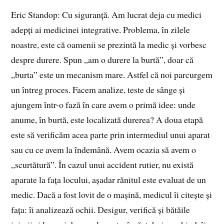
Eric Standop: Cu siguranță. Am lucrat deja cu medici
adepți ai medicinei integrative. Problema, în zilele
noastre, este că oamenii se prezintă la medic și vorbesc
despre durere. Spun „am o durere la burtă”, doar că
„burta” este un mecanism mare. Astfel că noi parcurgem
un întreg proces. Facem analize, teste de sânge și
ajungem într-o fază în care avem o primă idee: unde
anume, în burtă, este localizată durerea? A doua etapă
este să verificăm acea parte prin intermediul unui aparat
sau cu ce avem la îndemână. Avem ocazia să avem o
„scurtătură”. În cazul unui accident rutier, nu există
aparate la fața locului, așadar rănitul este evaluat de un
medic. Dacă a fost lovit de o mașină, medicul îi citește și
fața: îi analizează ochii. Desigur, verifică și bătăile