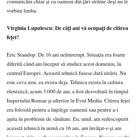
comunicăm chiar și cu oameni din țări străine deși nu le
vorbim limba.
Virginia Lupulescu: De câți ani vă ocupați de citirea
feței?
Eric Standop: De 16 ani neîntrerupt. Situația era foarte
diferită când am început să studiez acest domeniu, în
centrul Europei. Această tehnică fusese dată uitării. Nu
este ceva nou, ea exista deja. Tehnica exista în cultura
elenistică, acum 3.000 de ani, a fost dezvoltată în timpul
Imperiului Roman și ulterior în Evul Mediu. Citirea feței
era folosită pentru a înțelege oamenii sau pentru a-i
ajuta în probleme de sănătate. Eu, unul, am redescoperit
această tehnică în urmă cu 16 ani, am învățat-o și am
încercat să le-o ofer oamenilor, în Europa. Nu prea mulți