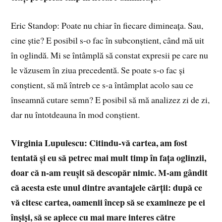
Eric Standop: Poate nu chiar în fiecare dimineața. Sau,
cine știe? E posibil s-o fac în subconștient, când mă uit
în oglindă. Mi se întâmplă să constat expresii pe care nu
le văzusem în ziua precedentă. Se poate s-o fac și
conștient, să mă întreb ce s-a întâmplat acolo sau ce
înseamnă cutare semn? E posibil să mă analizez zi de zi,
dar nu întotdeauna în mod conștient.
Virginia Lupulescu: Citindu-vă cartea, am fost
tentată și eu să petrec mai mult timp în fața oglinzii,
doar că n-am reușit să descopăr nimic. M-am gândit
că acesta este unul dintre avantajele cărții: după ce
vă citesc cartea, oamenii încep să se examineze pe ei
înșiși, să se aplece cu mai mare interes către