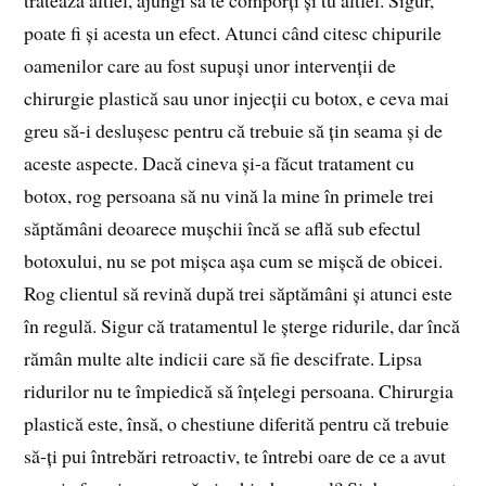
poate fi și acesta un efect. Atunci când citesc chipurile
oamenilor care au fost supuși unor intervenții de
chirurgie plastică sau unor injecții cu botox, e ceva mai
greu să-i deslușesc pentru că trebuie să țin seama și de
aceste aspecte. Dacă cineva și-a făcut tratament cu
botox, rog persoana să nu vină la mine în primele trei
săptămâni deoarece mușchii încă se află sub efectul
botoxului, nu se pot mișca așa cum se mișcă de obicei.
Rog clientul să revină după trei săptămâni și atunci este
în regulă. Sigur că tratamentul le șterge ridurile, dar încă
rămân multe alte indicii care să fie descifrate. Lipsa
ridurilor nu te împiedică să înțelegi persoana. Chirurgia
plastică este, însă, o chestiune diferită pentru că trebuie
să-ți pui întrebări retroactiv, te întrebi oare de ce a avut