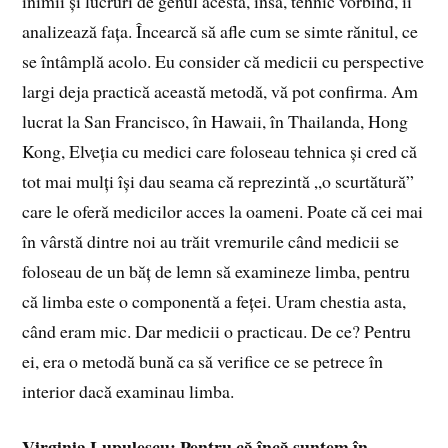
inimii și lucruri de genul acesta, însă, tehnic vorbind, îi
analizează fața. Încearcă să afle cum se simte rănitul, ce
se întâmplă acolo. Eu consider că medicii cu perspective
largi deja practică această metodă, vă pot confirma. Am
lucrat la San Francisco, în Hawaii, în Thailanda, Hong
Kong, Elveția cu medici care foloseau tehnica și cred că
tot mai mulți își dau seama că reprezintă „o scurtătură”
care le oferă medicilor acces la oameni. Poate că cei mai
în vârstă dintre noi au trăit vremurile când medicii se
foloseau de un băț de lemn să examineze limba, pentru
că limba este o componentă a feței. Uram chestia asta,
când eram mic. Dar medicii o practicau. De ce? Pentru
ei, era o metodă bună ca să verifice ce se petrece în
interior dacă examinau limba.
Virginia Lupulescu: Pentru că încă suntem în