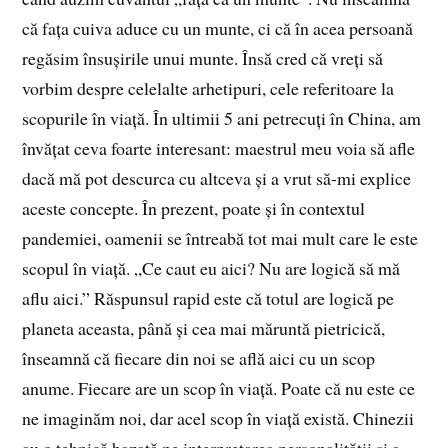
că fața cuiva aduce cu un munte, ci că în acea persoană
regăsim însușirile unui munte. Însă cred că vreți să
vorbim despre celelalte arhetipuri, cele referitoare la
scopurile în viață. În ultimii 5 ani petrecuți în China, am
învățat ceva foarte interesant: maestrul meu voia să afle
dacă mă pot descurca cu altceva și a vrut să-mi explice
aceste concepte. În prezent, poate și în contextul
pandemiei, oamenii se întreabă tot mai mult care le este
scopul în viață. „Ce caut eu aici? Nu are logică să mă
aflu aici.” Răspunsul rapid este că totul are logică pe
planeta aceasta, până și cea mai măruntă pietricică,
înseamnă că fiecare din noi se află aici cu un scop
anume. Fiecare are un scop în viață. Poate că nu este ce
ne imaginăm noi, dar acel scop în viață există. Chinezii