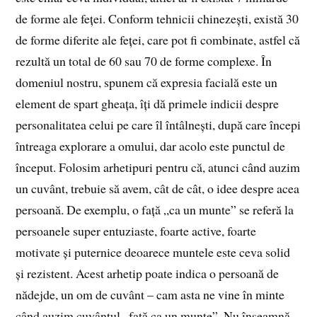
de forme ale feței. Conform tehnicii chinezești, există 30
de forme diferite ale feței, care pot fi combinate, astfel că
rezultă un total de 60 sau 70 de forme complexe. În
domeniul nostru, spunem că expresia facială este un
element de spart gheața, îți dă primele indicii despre
personalitatea celui pe care îl întâlnești, după care începi
întreaga explorare a omului, dar acolo este punctul de
început. Folosim arhetipuri pentru că, atunci când auzim
un cuvânt, trebuie să avem, cât de cât, o idee despre acea
persoană. De exemplu, o față „ca un munte” se referă la
persoanele super entuziaste, foarte active, foarte
motivate și puternice deoarece muntele este ceva solid
și rezistent. Acest arhetip poate indica o persoană de
nădejde, un om de cuvânt – cam asta ne vine în minte
când auzim cuvântul „față ca un munte”. Nu înseamnă