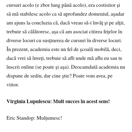
cursuri acolo (e zbor lung până acolo), era costisitor și
să mă stabilesc acolo ca să aprofundez domeniul, așadar
am ajuns la concluzia că, dacă vreau să-i învăț și pe alții,
trebuie să călătoresc, așa că am asociat citirea fețelor în
diverse locuri cu susținerea de cursuri în diverse locuri.
În prezent, academia este un fel de școală mobilă, deci,
dacă vrei să înveți, trebuie să afli unde mă aflu eu sau te
înscrii online (se poate și așa). Deocamdată academia nu
dispune de sediu, dar cine știe? Poate vom avea, pe
viitor.
Virginia Lupulescu: Mult succes în acest sens!
Eric Standop: Mulțumesc!