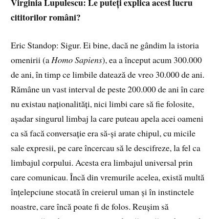
Virginia Lupulescu: Le puteți explica acest lucru
cititorilor români?
Eric Standop: Sigur. Ei bine, dacă ne gândim la istoria
omenirii (a
Homo Sapiens
), ea a început acum 300.000
de ani, în timp ce limbile datează de vreo 30.000 de ani.
Rămâne un vast interval de peste 200.000 de ani în care
nu existau naționalități, nici limbi care să fie folosite,
așadar singurul limbaj la care puteau apela acei oameni
ca să facă conversație era să-și arate chipul, cu micile
sale expresii, pe care încercau să le descifreze, la fel ca
limbajul corpului. Acesta era limbajul universal prin
care comunicau. Încă din vremurile acelea, există multă
înțelepciune stocată în creierul uman și în instinctele
noastre, care încă poate fi de folos. Reușim să