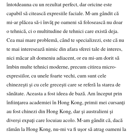
întotdeauna cu un rezultat perfect, dar oricine este
capabil să citească expresiile faciale. M-am gândit că
mi-ar plăcea să-i învăț pe oameni să folosească nu doar
o tehnică, ci o multitudine de tehnici care există deja.
Cea mai mare problemă, când te specializezi, este că nu
te mai interesează nimic din afara sferei tale de interes,
nici măcar alt domeniu adiacent, or eu mi-am dorit să
îmbin multe tehnici moderne, precum citirea micro-
expresiilor, cu unele foarte vechi, cum sunt cele
chinezești și cu cele grecești care se referă la starea de
sănătate. Aceasta a fost ideea de bază. Am început prin
înființarea academiei în Hong Kong, primii mei cursanți
au fost chinezi din Hong Kong, dar și australieni și
diverși expați care locuiau acolo. M-am gândit că, dacă
rămân la Hong Kong, nu-mi va fi ușor să atrag oameni la