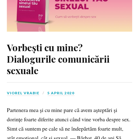
Vorbești cu mine?
Dialogurile comunicării
sexuale
VIOREL VRABIE
5 APRIL 2020
Partenera mea și cu mine pare că avem așteptări și
dorințe foarte diferite atunci când vine vorba despre sex.
Simt că suntem pe cale să ne îndepărtăm foarte mult,
atât emoțional, cât și sexual. — Bărbat, 40 de ani Să