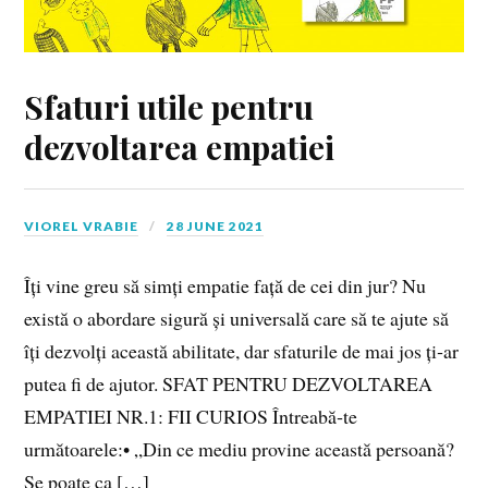
Sfaturi utile pentru
dezvoltarea empatiei
VIOREL VRABIE
28 JUNE 2021
Îți vine greu să simți empatie față de cei din jur? Nu
există o abordare sigură și universală care să te ajute să
îți dezvolți această abilitate, dar sfaturile de mai jos ți‑ar
putea fi de ajutor. SFAT PENTRU DEZVOLTAREA
EMPATIEI NR.1: FII CURIOS Întreabă‑te
următoarele:• „Din ce mediu provine această persoană?
Se poate ca […]