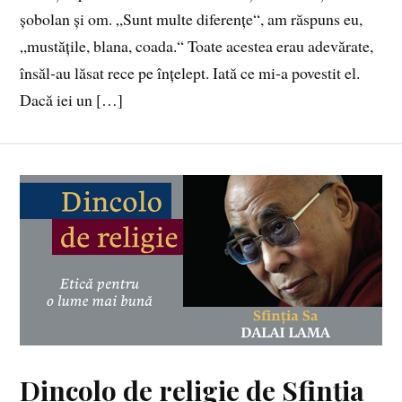
șobolan și om. „Sunt multe diferențe“, am răspuns eu,
„mustățile, blana, coada.“ Toate acestea erau adevărate,
însăl‑au lăsat rece pe înțelept. Iată ce mi‑a povestit el.
Dacă iei un […]
Dincolo de religie de Sfinția