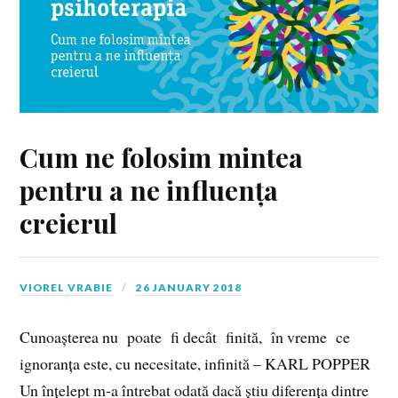
Cum ne folosim mintea
pentru a ne influența
creierul
VIOREL VRABIE
26 JANUARY 2018
Cunoașterea nu poate fi decât finită, în vreme ce
ignoranța este, cu necesitate, infinită – KARL POPPER
Un înțelept m‑a întrebat odată dacă știu diferența dintre