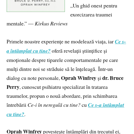
„Un ghid onest pentru
exorcizarea traumei
mentale.” —
Kirkus Reviews
Primele noastre experiențe ne modelează viața, iar
Ce s-
a întâmplat cu tine?
oferă revelații științifice și
emoționale despre tiparele comportamentale pe care
mulți dintre noi se străduie să le înțeleagă. Într-un
Oprah Winfrey
dr. Bruce
dialog cu note personale,
și
Perry
, cunoscut psihiatru specializat în tratarea
traumelor, propun o nouă abordare, prin schimbarea
întrebării
Ce-i în neregulă cu tine?
cu
Ce s-a întâmplat
cu tine?
.
Oprah Winfrey
povestește întâmplări din trecutul ei,