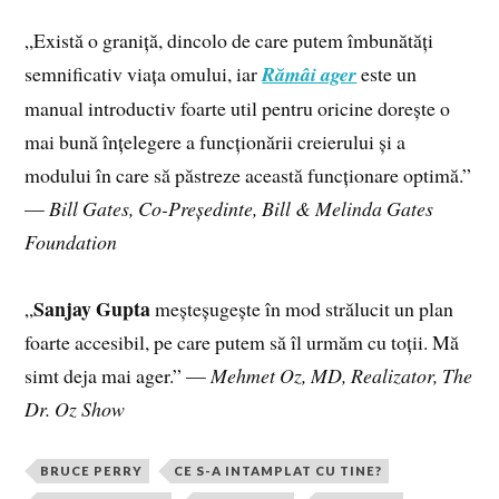
„Există o graniță, dincolo de care putem îmbunătăți
semnificativ viața omului, iar
Rămâi ager
este un
manual introductiv foarte util pentru oricine dorește o
mai bună înțelegere a funcționării creierului și a
modului în care să păstreze această funcționare optimă.”
—
Bill Gates, Co-Președinte, Bill & Melinda Gates
Foundation
Sanjay Gupta
„
meșteșugește în mod strălucit un plan
foarte accesibil, pe care putem să îl urmăm cu toții. Mă
simt deja mai ager.” —
Mehmet Oz, MD, Realizator, The
Dr. Oz Show
BRUCE PERRY
CE S-A INTAMPLAT CU TINE?