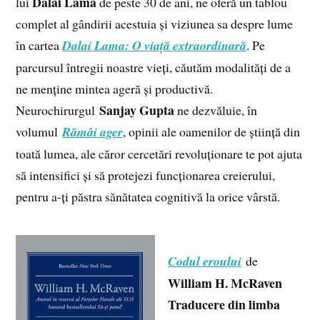
Dalai Lama
lui
de peste 30 de ani, ne oferă un tablou
complet al gândirii acestuia și viziunea sa despre lume
în cartea
Dalai Lama: O viață extraordinară
. Pe
parcursul întregii noastre vieți, căutăm modalități de a
ne menține mintea ageră și productivă.
Sanjay Gupta
Neurochirurgul
ne dezvăluie, în
volumul
Rămâi ager
, opinii ale oamenilor de știință din
toată lumea, ale căror cercetări revoluționare te pot ajuta
să intensifici și să protejezi funcționarea creierului,
pentru a-ți păstra sănătatea cognitivă la orice vârstă.
Codul eroului
de
William H. McRaven
Traducere din limba