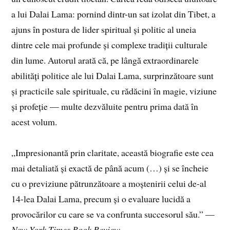
a lui Dalai Lama: pornind dintr-un sat izolat din Tibet, a
ajuns în postura de lider spiritual și politic al uneia
dintre cele mai profunde și complexe tradiții culturale
din lume. Autorul arată că, pe lângă extraordinarele
abilități politice ale lui Dalai Lama, surprinzătoare sunt
și practicile sale spirituale, cu rădăcini în magie, viziune
și profeție — multe dezvăluite pentru prima dată în
acest volum.
„Impresionantă prin claritate, această biografie este cea
mai detaliată și exactă de până acum (…) și se încheie
cu o previziune pătrunzătoare a moștenirii celui de-al
14-lea Dalai Lama, precum și o evaluare lucidă a
provocărilor cu care se va confrunta succesorul său.” —
New York Times Book Review