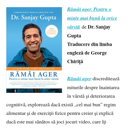
Rămâi ager. Pentru o
minte mai bună la orice
Dr. Sanjay
vârstă
de
Gupta
Traducere din limba
engleză de George
Chiriță
Rămâi ager
discreditează
miturile despre înaintarea
în vârstă și deteriorarea
cognitivă, explorează dacă există „cel mai bun” regim
alimentar și de exerciții fizice pentru creier și explică
dacă este mai sănătos să joci jocuri video, care îți