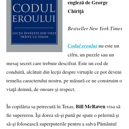
engleză de George
Chiriță
Bestseller New York Times
Codul eroului
nu este un
cifru, un puzzle sau un
mesaj secret care trebuie descifrat. Este un cod de
conduită, alcătuit din lecții despre virtuțile ce pot deveni
temelia caracterului nostru, pe măsură ce ne construim o
viață demnă, de onoare și respect.
Bill McRaven
În copilăria sa petrecută în Texas,
visa să
fie supererou. Își dorea să-și pună pe spate o pelerină și
să-și folosească superputerile pentru a salva Pământul