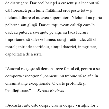
de distrugere. Dar acel băiețel a crescut și a început să
călătorească prin lume, întâlnind eroi peste tot – și
niciunul dintre ei nu avea superputeri. Niciunul nu purta
pelerină sau glugă. Dar cu toții aveau calități care le
dădeau puterea să-i ajute pe alții, să facă lucruri
importante, să salveze lumea: curaj – atât fizic, cât și
moral; spirit de sacrificiu, simțul datoriei, integritate,
capacitatea de a ierta.
“Autorul reușește să demonstreze faptul că, pentru a se
comporta excepțional, oamenii nu trebuie să se afle în
circumstanțe excepționale. O carte profundă și
însuflețitoare.” —
Kirkus Reviews
„Această carte este despre eroi și despre virtuțile lor…