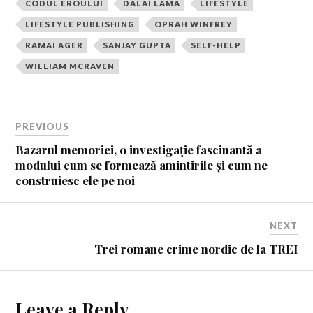
CODUL EROULUI
DALAI LAMA
LIFESTYLE
LIFESTYLE PUBLISHING
OPRAH WINFREY
RAMAI AGER
SANJAY GUPTA
SELF-HELP
WILLIAM MCRAVEN
PREVIOUS
Bazarul memoriei, o investigație fascinantă a
modului cum se formează amintirile și cum ne
construiesc ele pe noi
NEXT
Trei romane crime nordic de la TREI
Leave a Reply