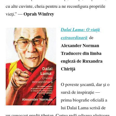
cu alte cuvinte, cheia pentru a ne reconfigura propriile
Oprah Winfrey
vieți.” —
Dalai Lama: O viață
extraordinară
de
Alexander Norman
Traducere din limba
engleză de Ruxandra
Chiriță
O poveste șocantă, dar și o
sursă de inspirație —
prima biografie oficială a
lui Dalai Lama scrisă de
un cunoscut erudit tibetan. Cartea redă odiseea uluitoare