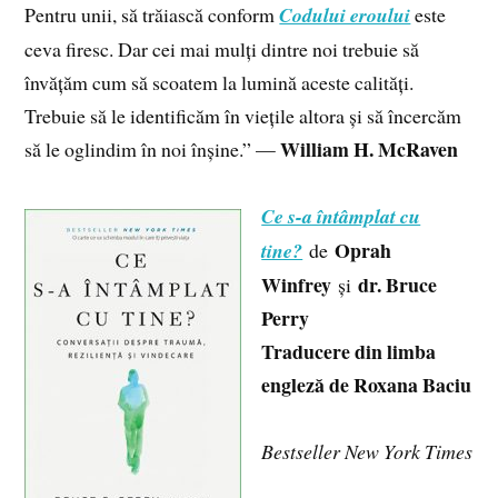
Pentru unii, să trăiască conform
Codului eroului
este
ceva firesc. Dar cei mai mulți dintre noi trebuie să
învățăm cum să scoatem la lumină aceste calități.
Trebuie să le identificăm în viețile altora și să încercăm
William H. McRaven
să le oglindim în noi înșine.” —
Ce s-a întâmplat cu
Oprah
tine?
de
Winfrey
dr. Bruce
și
Perry
Traducere din limba
engleză de Roxana Baciu
Bestseller New York Times