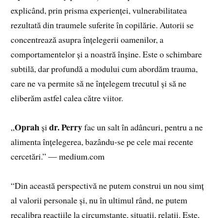
explicând, prin prisma experienței, vulnerabilitatea
rezultată din traumele suferite în copilărie. Autorii se
concentrează asupra înțelegerii oamenilor, a
comportamentelor și a noastră înșine. Este o schimbare
subtilă, dar profundă a modului cum abordăm trauma,
care ne va permite să ne înțelegem trecutul și să ne
eliberăm astfel calea către viitor.
Oprah
dr. Perry
„
și
fac un salt în adâncuri, pentru a ne
alimenta înțelegerea, bazându-se pe cele mai recente
cercetări.” — medium.com
“Din această perspectivă ne putem construi un nou simț
al valorii personale și, nu în ultimul rând, ne putem
recalibra reacțiile la circumstanțe, situații, relații. Este,