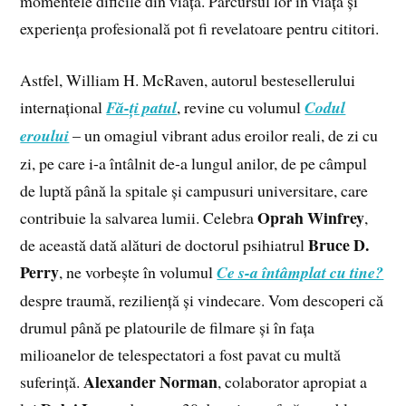
momentele dificile din viață. Parcursul lor în viață și
experiența profesională pot fi revelatoare pentru cititori.
Astfel, William H. McRaven, autorul bestesellerului
internațional
Fă-ți patul
, revine cu volumul
Codul
eroului
– un omagiul vibrant adus eroilor reali, de zi cu
zi, pe care i-a întâlnit de-a lungul anilor, de pe câmpul
de luptă până la spitale și campusuri universitare, care
Oprah Winfrey
contribuie la salvarea lumii. Celebra
,
Bruce D.
de această dată alături de doctorul psihiatrul
Perry
, ne vorbește în volumul
Ce s-a întâmplat cu tine?
despre traumă, reziliență și vindecare. Vom descoperi că
drumul până pe platourile de filmare și în fața
milioanelor de telespectatori a fost pavat cu multă
Alexander Norman
suferință.
, colaborator apropiat a