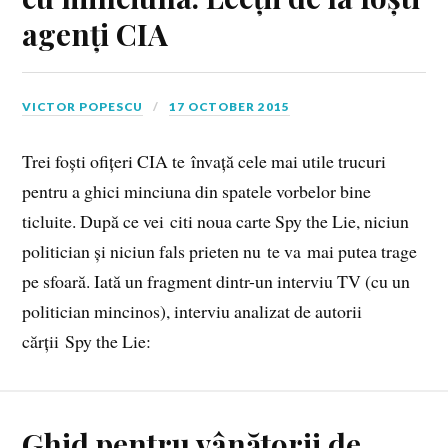
agenți CIA
VICTOR POPESCU
17 OCTOBER 2015
Trei foști ofițeri CIA te învață cele mai utile trucuri
pentru a ghici minciuna din spatele vorbelor bine
ticluite. După ce vei citi noua carte Spy the Lie, niciun
politician și niciun fals prieten nu te va mai putea trage
pe sfoară. Iată un fragment dintr-un interviu TV (cu un
politician mincinos), interviu analizat de autorii
cărții Spy the Lie:
Ghid pentru vânătorii de