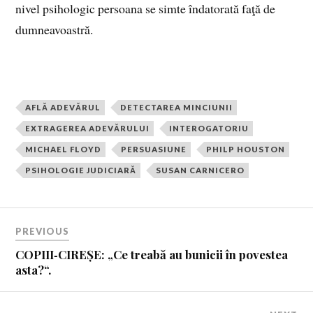
nivel psihologic persoana se simte îndatorată faţă de
dumneavoastră.
AFLĂ ADEVĂRUL
DETECTAREA MINCIUNII
EXTRAGEREA ADEVĂRULUI
INTEROGATORIU
MICHAEL FLOYD
PERSUASIUNE
PHILP HOUSTON
PSIHOLOGIE JUDICIARĂ
SUSAN CARNICERO
PREVIOUS
COPIII‑CIREȘE: „Ce treabă au bunicii în povestea
asta?“.