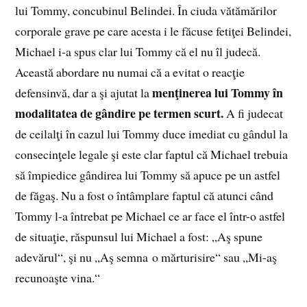
lui Tommy, concubinul Belindei. În ciuda vătămărilor
corporale grave pe care acesta i le făcuse fetiţei Belindei,
Michael i-a spus clar lui Tommy că el nu îl judecă.
Această abordare nu numai că a evitat o reacţie
menţinerea lui Tommy în
defensinvă, dar a şi ajutat la
modalitatea de gândire pe termen scurt.
A fi judecat
de ceilalţi în cazul lui Tommy duce imediat cu gândul la
consecinţele legale şi este clar faptul că Michael trebuia
să împiedice gândirea lui Tommy să apuce pe un astfel
de făgaş. Nu a fost o întâmplare faptul că atunci când
Tommy l-a întrebat pe Michael ce ar face el într-o astfel
de situaţie, răspunsul lui Michael a fost: „Aş spune
adevărul“, şi nu „Aş semna o mărturisire“ sau „Mi-aş
recunoaşte vina.“