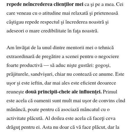
repede neîncrederea clienţilor mei
ca şi pe a mea. Cei
care veneau cu o atitudine mai relaxată şi prietenoasă
câştigau repede respectul şi încrederea noastră şi
adeseori o mare credibilitate în faţa noastră.
Am învăţat de la unul dintre mentorii mei o tehnică
extraordinară de pregătire a scenei pentru o negociere
foarte productivă — să aduc nişte gustări: gogoşi,
prăjiturele, sandvişuri, chiar nu contează ce anume. Este
uşor şi este ieftin, dar mai ales este eficient deoarece
două principii-cheie ale influenţei.
reuneşte
Primul
este acela că oamenii sunt mult mai uşor de convins cînd
mănâncă, poate pentru că asociază mâncatul cu o
activitate plăcută. Al doilea este acela că faceţi ceva
drăguţ pentru ei. Asta nu doar că vă face plăcut, dar la