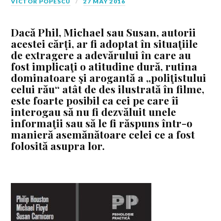
VICTOR POPESCU
27 MAY 2016
Dacă Phil, Michael sau Susan, autorii
acestei cărți, ar fi adoptat în situaţiile
de extragere a adevărului în care au
fost implicaţi o atitudine dură, rutina
dominatoare şi arogantă a „poliţistului
celui rău“ atât de des ilustrată în filme,
este foarte posibil ca cei pe care îi
interogau să nu fi dezvăluit unele
informaţii sau să le fi răspuns într-o
manieră asemănătoare celei ce a fost
folosită asupra lor.