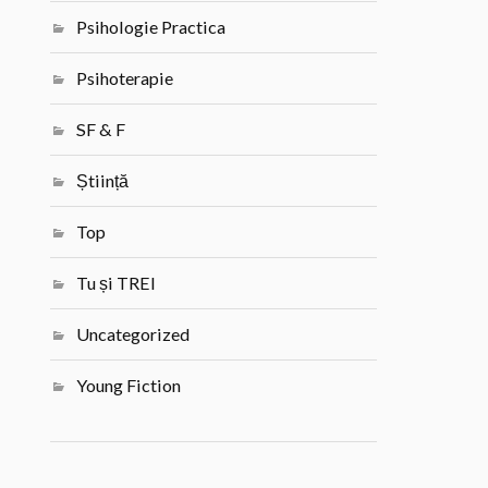
Psihologie Practica
Psihoterapie
SF & F
Știință
Top
Tu și TREI
Uncategorized
Young Fiction