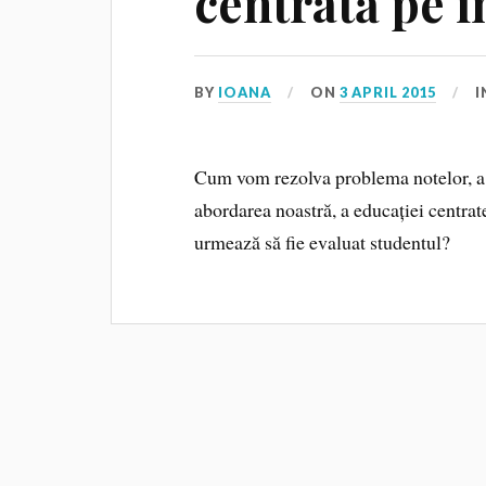
centrată pe î
BY
IOANA
ON
3 APRIL 2015
I
Cum vom rezolva problema notelor, a 
abordarea noastră, a educației centrate
urmează să fie evaluat studentul?