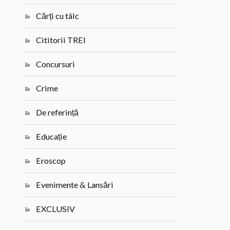
Cărți cu tâlc
Cititorii TREI
Concursuri
Crime
De referință
Educație
Eroscop
Evenimente & Lansări
EXCLUSIV