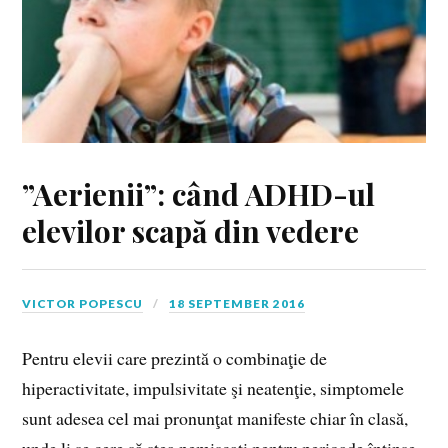
”Aerienii”: când ADHD-ul
elevilor scapă din vedere
VICTOR POPESCU
18 SEPTEMBER 2016
Pentru elevii care prezintă o combinaţie de
hiperactivitate, impulsivitate şi neatenţie, simptomele
sunt adesea cel mai pronunţat manifeste chiar în clasă,
unde li se cere să stea nemişcaţi pentru perioade întinse