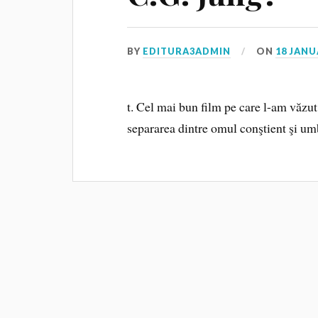
BY
EDITURA3ADMIN
ON
18 JANU
t. Cel mai bun film pe care l-am văzut
separarea dintre omul conştient şi um