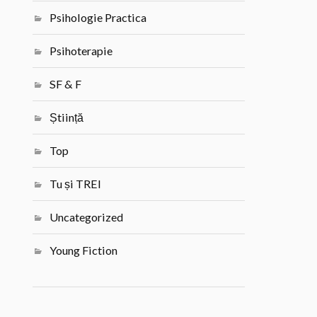
Psihologie Practica
Psihoterapie
SF & F
Știință
Top
Tu și TREI
Uncategorized
Young Fiction