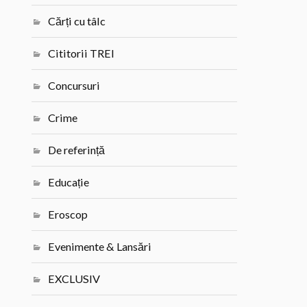
Cărți cu tâlc
Cititorii TREI
Concursuri
Crime
De referință
Educație
Eroscop
Evenimente & Lansări
EXCLUSIV