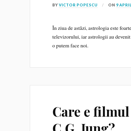
BY
VICTOR POPESCU
ON
9 APRI
În ziua de astăzi, astrologia este foar
televizorului, iar astrologii au deveni
o putem face noi.
Care e filmul 
C.G. Jung?