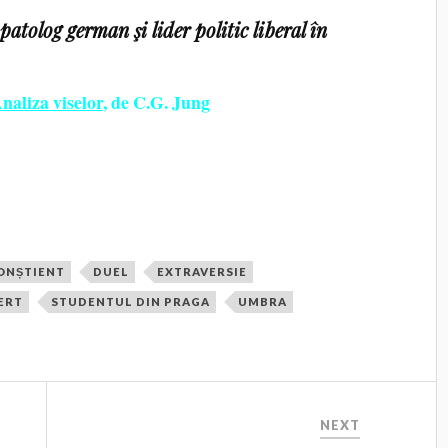
atolog german şi lider politic liberal în
naliza viselor
, de C.G. Jung
ONȘTIENT
DUEL
EXTRAVERSIE
ERT
STUDENTUL DIN PRAGA
UMBRA
NEXT