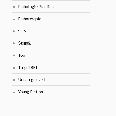
Psihologie Practica
Psihoterapie
SF & F
Știință
Top
Tu și TREI
Uncategorized
Young Fiction