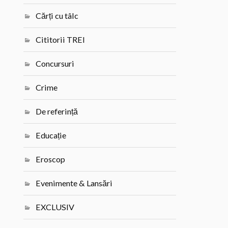
Cărți cu tâlc
Cititorii TREI
Concursuri
Crime
De referință
Educație
Eroscop
Evenimente & Lansări
EXCLUSIV