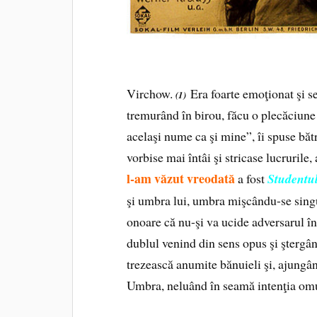
Virchow.
Era foarte emoţionat şi se
(1)
tremurând în birou, făcu o plecăciun
acelaşi nume ca şi mine”, îi spuse bă
vorbise mai întâi şi stricase lucrurile,
l-am văzut vreodată
a fost
Studentu
şi umbra lui, umbra mişcându-se singu
onoare că nu-şi va ucide adversarul în
dublul venind din sens opus şi ştergân
trezească anumite bănuieli şi, ajungând
Umbra, neluând în seamă intenţia omul