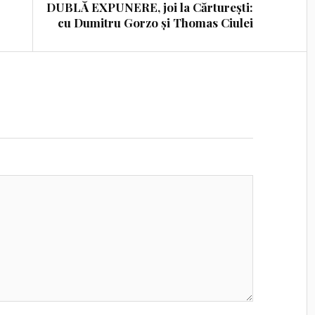
DUBLĂ EXPUNERE, joi la Cărturești:
cu Dumitru Gorzo și Thomas Ciulei