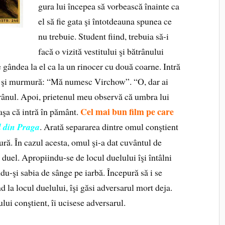
gura lui începea să vorbească înainte ca
el să fie gata şi întotdeauna spunea ce
nu trebuie. Student fiind, trebuia să-i
facă o vizită vestitului şi bătrânului
 gândea la el ca la un rinocer cu două coarne. Intră
e şi murmură: “Mă numesc Virchow”. “O, dar ai
trânul. Apoi, prietenul meu observă că umbra lui
Cel mai bun film pe care
 aşa că intră în pământ.
l din Praga
. Arată separarea dintre omul conştient
ră. În cazul acesta, omul şi-a dat cuvântul de
 duel. Apropiindu-se de locul duelului îşi întâlni
du-şi sabia de sânge pe iarbă. Începură să i se
 la locul duelului, îşi găsi adversarul mort deja.
ui conştient, îi ucisese adversarul.