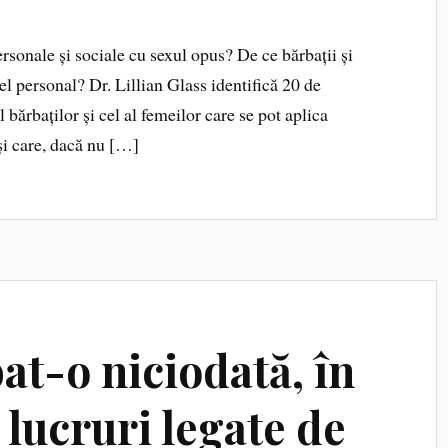
sonale și sociale cu sexul opus? De ce bărbații și
l personal? Dr. Lillian Glass identifică 20 de
bărbaților și cel al femeilor care se pot aplica
 și care, dacă nu […]
at-o niciodată, în
 lucruri legate de