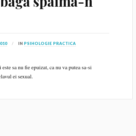
 baga spaima-n
2010
IN
PSIHOLOGIE PRACTICA
 este sa nu fie epuizat, ca nu va putea sa-si
lavul ei sexual.