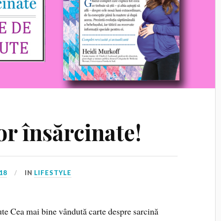
or însărcinate!
18
IN
LIFESTYLE
te Cea mai bine vândută carte despre sarcină