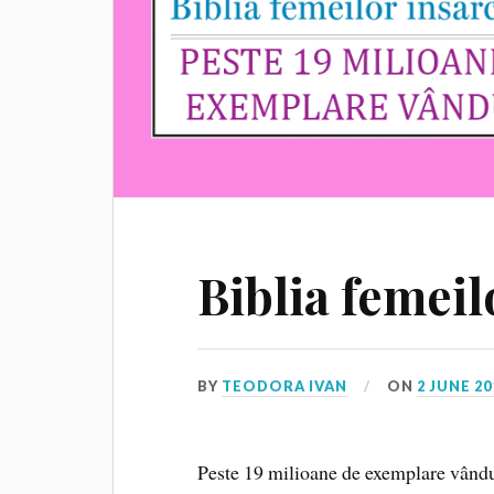
Biblia femeil
BY
TEODORA IVAN
ON
2 JUNE 20
Peste 19 milioane de exemplare vându