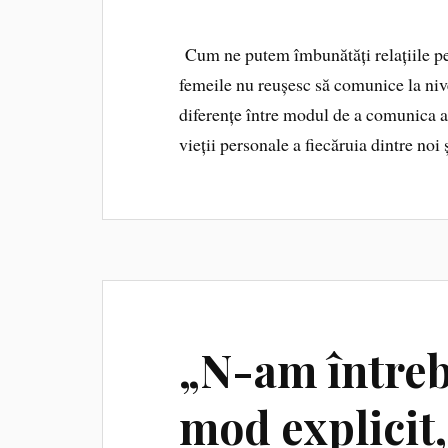
Cum ne putem îmbunătăți relațiile per
femeile nu reușesc să comunice la nive
diferențe între modul de a comunica al 
vieții personale a fiecăruia dintre noi
„N-am întreb
mod explicit,