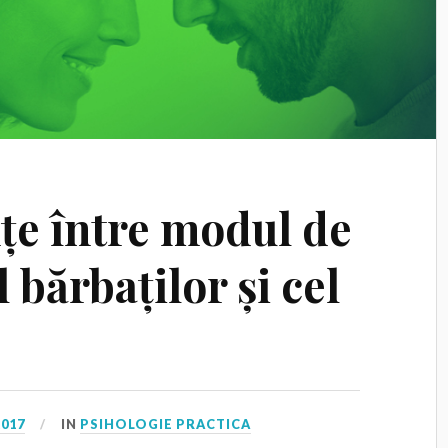
nțe între modul de
 bărbaților și cel
2017
IN
PSIHOLOGIE PRACTICA