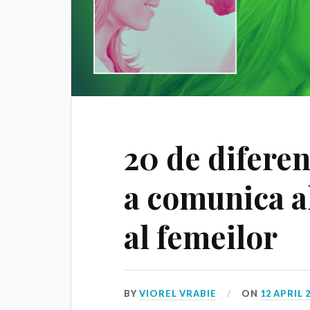
20 de difere
a comunica al
al femeilor
BY
VIOREL VRABIE
ON
12 APRIL 