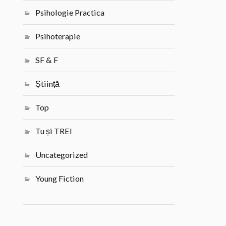
Psihologie Practica
Psihoterapie
SF & F
Știință
Top
Tu și TREI
Uncategorized
Young Fiction