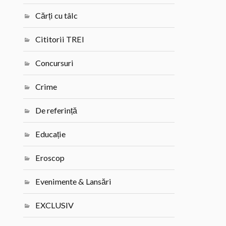
Cărți cu tâlc
Cititorii TREI
Concursuri
Crime
De referință
Educație
Eroscop
Evenimente & Lansări
EXCLUSIV