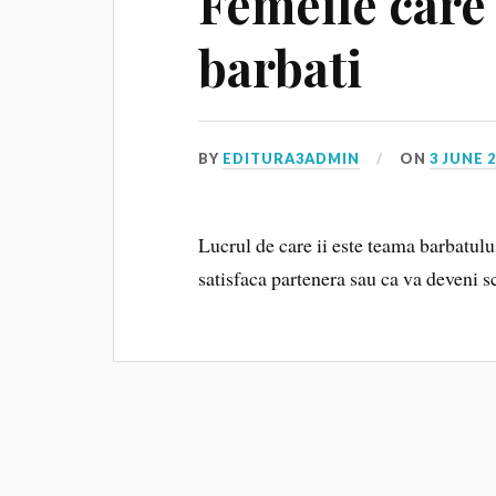
Femeile care
barbati
BY
EDITURA3ADMIN
ON
3 JUNE 
Lucrul de care ii este teama barbatului
satisfaca partenera sau ca va deveni sc