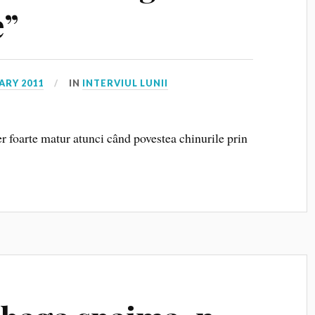
e”
ARY 2011
IN
INTERVIUL LUNII
aer foarte matur atunci când povestea chinurile prin