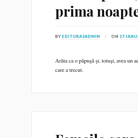
prima noapt
BY
EDITURA3ADMIN
ON
17 JANU
Arăta ca o păpuşă şi, totuşi, avea un 
care a trecut.