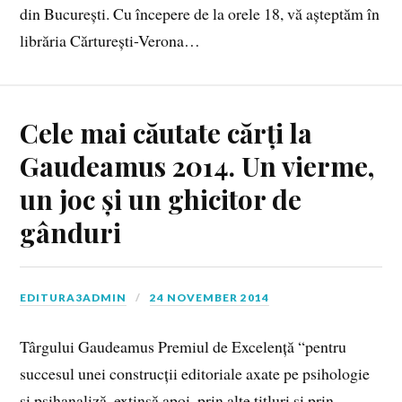
din București. Cu începere de la orele 18, vă așteptăm în
librăria Cărturești-Verona…
Cele mai căutate cărți la
Gaudeamus 2014. Un vierme,
un joc și un ghicitor de
gânduri
EDITURA3ADMIN
24 NOVEMBER 2014
Târgului Gaudeamus Premiul de Excelență “pentru
succesul unei construcții editoriale axate pe psihologie
și psihanaliză, extinsă apoi, prin alte titluri și prin