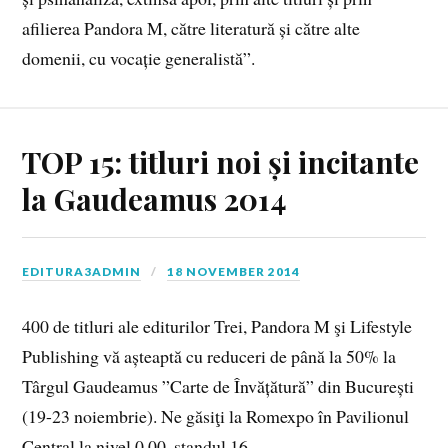
afilierea Pandora M, către literatură și către alte
domenii, cu vocație generalistă”.
TOP 15: titluri noi și incitante
la Gaudeamus 2014
EDITURA3ADMIN
18 NOVEMBER 2014
400 de titluri ale editurilor Trei, Pandora M şi Lifestyle
Publishing vă așteaptă cu reduceri de până la 50% la
Târgul Gaudeamus ”Carte de Învățătură” din București
(19-23 noiembrie). Ne găsiţi la Romexpo în Pavilionul
Central la nivel 0.00, standul 16.