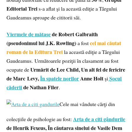
Editorial Trei
s-a aflat şi la această ediţie a Târgului
Gaudeamus aproape de cititorii săi.
Viermele de mătase
de Robert Galbraith
(pseudonimul lui J.K. Rowling)
cel mai căutat
a fost
roman de la Editura Trei
la această ediţie a Târgului
Gaudeamus. Următoarele poziţii în clasament au fost
Urmărit de Lee Child, Un alt fel de fericire
ocupate de
de Marc Levy,
În spatele norilor
Anne Holt
Şocul
şi
căderii
de Nathan Filer
.
Cele mai vândute cărţi din
Arta de a citi gândurile
colecţiile de psihologie au fost:
de Henrik Fexeus, În căutarea sinelui de Vasile Dem