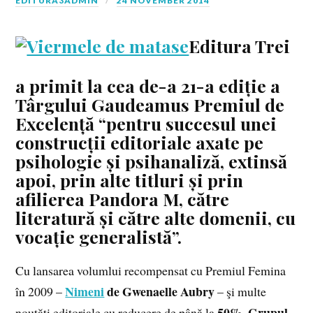
EDITURA3ADMIN
24 NOVEMBER 2014
Editura Trei
a primit la cea de-a 21-a ediție a
Târgului Gaudeamus
Premiul de
Excelență
“pentru succesul unei
construcții editoriale axate pe
psihologie și psihanaliză, extinsă
apoi, prin alte titluri și prin
afilierea Pandora M, către
literatură și către alte domenii, cu
vocație generalistă”.
Cu lansarea volumlui recompensat cu Premiul Femina
Nimeni
de Gwenaelle Aubry
în 2009 –
– şi multe
50%
Grupul
noutăţi editoriale cu reducere de până la
,