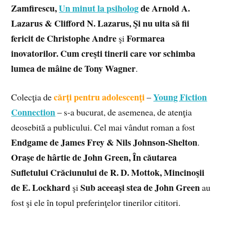
Zamfirescu,
Un minut la psiholog
de Arnold A.
Lazarus & Clifford N. Lazarus, Şi nu uita să fii
fericit de Christophe Andre
Formarea
şi
inovatorilor. Cum creşti tinerii care vor schimba
lumea de mâine de Tony Wagner
.
cărţi pentru adolescenţi
Young Fiction
Colecţia de
–
Connection
– s-a bucurat, de asemenea, de atenţia
deosebită a publicului. Cel mai vândut roman a fost
Endgame de James Frey & Nils Johnson-Shelton
.
Oraşe de hârtie de John Green, În căutarea
Sufletului Crăciunului de R. D. Mottok, Mincinoşii
de E. Lockhard
Sub aceeaşi stea de John Green
şi
au
fost şi ele în topul preferinţelor tinerilor cititori.