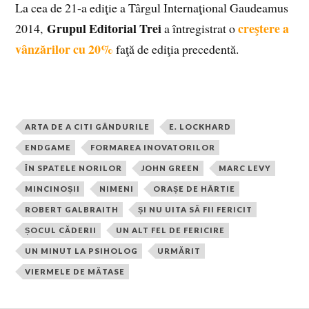
La cea de 21-a ediţie a Târgul Internaţional Gaudeamus
Grupul Editorial Trei
creştere a
2014,
a întregistrat o
vânzărilor cu 20%
faţă de ediţia precedentă.
ARTA DE A CITI GÂNDURILE
E. LOCKHARD
ENDGAME
FORMAREA INOVATORILOR
ÎN SPATELE NORILOR
JOHN GREEN
MARC LEVY
MINCINOȘII
NIMENI
ORAȘE DE HÂRTIE
ROBERT GALBRAITH
ȘI NU UITA SĂ FII FERICIT
ȘOCUL CĂDERII
UN ALT FEL DE FERICIRE
UN MINUT LA PSIHOLOG
URMĂRIT
VIERMELE DE MĂTASE