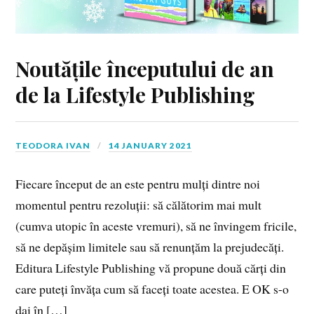
Noutățile începutului de an
de la Lifestyle Publishing
TEODORA IVAN
14 JANUARY 2021
Fiecare început de an este pentru mulți dintre noi
momentul pentru rezoluții: să călătorim mai mult
(cumva utopic în aceste vremuri), să ne învingem fricile,
să ne depășim limitele sau să renunțăm la prejudecăți.
Editura Lifestyle Publishing vă propune două cărți din
care puteți învăța cum să faceți toate acestea. E OK s-o
dai în […]