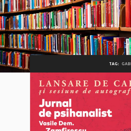
TAG:
GAB