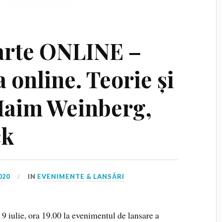
arte ONLINE –
 online. Teorie și
 Haim Weinberg,
ck
020
IN
EVENIMENTE & LANSĂRI
, 9 iulie, ora 19.00 la evenimentul de lansare a