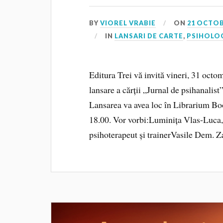
BY
VIOREL VRABIE
ON
21 OCTOB
IN
LANSARI DE CARTE
,
PSIHOLO
Editura Trei vă invită vineri, 31 octo
lansare a cărții „Jurnal de psihanalist
Lansarea va avea loc în Librarium B
18.00. Vor vorbi:Luminița Vlas-Luca,
psihoterapeut și trainerVasile Dem. Z