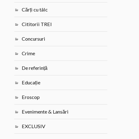
Cărți cu tâlc
Cititorii TREI
Concursuri
Crime
De referință
Educație
Eroscop
Evenimente & Lansări
EXCLUSIV