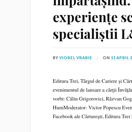
experiențe sc
specialiștii
BY
VIOREL VRABIE
ON
11 APRIL 
Editura Trei, Târgul de Cariere și Cărtu
evenimentul de lansare a cărții Învă
vorbi: Călin Grigorovici, Răzvan Gog
HumModerator: Victor Popescu Evenime
Facebook ale Cărturești, Editura Trei