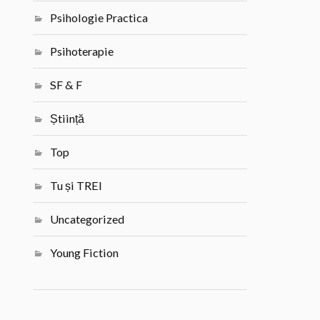
Psihologie Practica
Psihoterapie
SF & F
Știință
Top
Tu și TREI
Uncategorized
Young Fiction