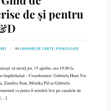
rise de și pentru
 L&D
2021
IN
LANSARI DE CARTE
,
PSIHOLOGIE
rești vă invită joi, 15 aprilie, ora 19.00 la
țăm împărtășind – Coordonator: Gabriela Hum Vor
a, Zamfira Stan, Mónika Pál și Gabriela
ntul va putea fi urmărit live pe canalele de
 […]