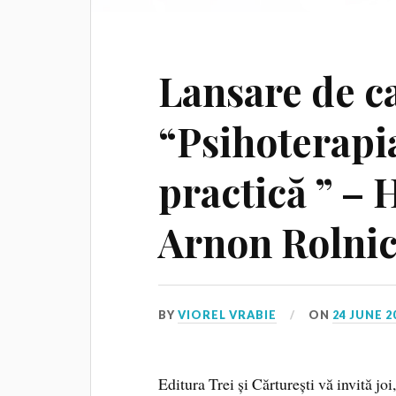
Lansare de c
“Psihoterapia
practică ” –
Arnon Rolni
BY
VIOREL VRABIE
ON
24 JUNE 2
Editura Trei și Cărturești vă invită joi