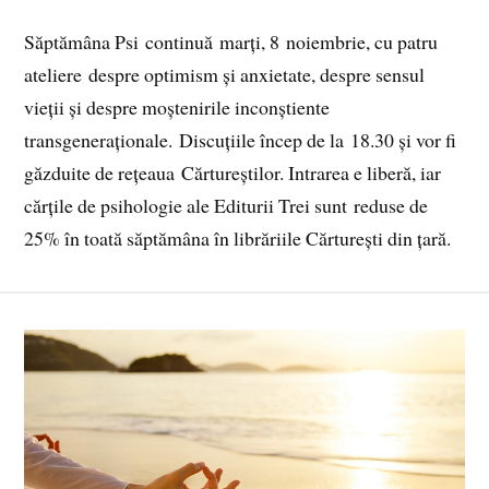
Săptămâna Psi continuă marți, 8 noiembrie, cu patru
ateliere despre optimism și anxietate, despre sensul
vieții și despre moștenirile inconștiente
transgeneraționale. Discuțiile încep de la 18.30 și vor fi
găzduite de rețeaua Cărtureștilor. Intrarea e liberă, iar
cărțile de psihologie ale Editurii Trei sunt reduse de
25% în toată săptămâna în librăriile Cărturești din țară.