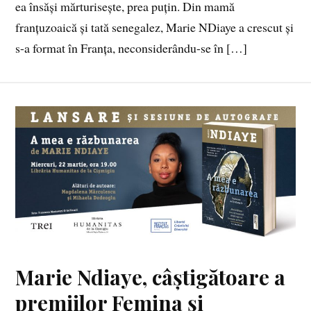
ea însăși mărturisește, prea puțin. Din mamă
franțuzoaică și tată senegalez, Marie NDiaye a crescut și
s-a format în Franța, neconsiderându-se în […]
Marie Ndiaye, câștigătoare a
premiilor Femina și