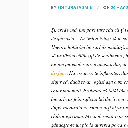
BY
EDITURA3ADMIN
ON
26 MAY 
Şi, crede‑mă, îmi pare tare rău că‑ţi 
despre asta… Ar trebui totuşi să fii su
Uneori, hotărâm lucruri de mânioşi, d
să ne lăsăm călăuziţi de sentimente, în
ne‑am putea descurca acuma, dar, de
desface.
Nu vreau să te influenţez, dar
sigur că, dacă te‑ar regăsi aşa cum eşt
chiar mai mult. Probabil că tatăl tău 
bucurie ar fi în sufletul lui dacă te‑ar
după socoteala ta, sunt totuşi nişte l
chibzuieşti bine. Mi‑ai desenat‑o pe s
gândeşte‑te un pic la durerea pe care 