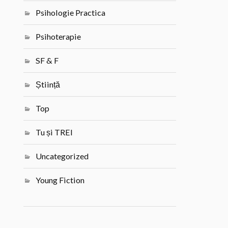
Psihologie Practica
Psihoterapie
SF & F
Știință
Top
Tu și TREI
Uncategorized
Young Fiction