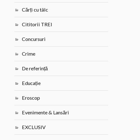
Cărți cu tâlc
Cititorii TREI
Concursuri
Crime
De referință
Educație
Eroscop
Evenimente & Lansări
EXCLUSIV