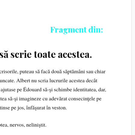
Fragment din:
să scrie toate acestea.
crisorile, puteau să facă două săptămâni sau chiar
uncate. Albert nu scria lucrurile acestea decât
l ajutase pe Édouard să‑şi schimbe identitatea, dar,
tea să‑şi imagineze cu adevărat consecinţele pe
inse pe jos, înfă­şurat în veston.
ea, nervos, neliniştit.