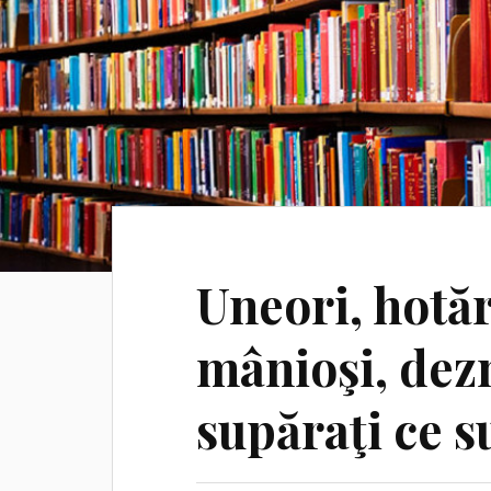
Uneori, hotă
mânioşi, dezn
supăraţi ce 