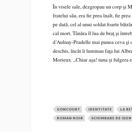
În visele sale, dezgropau un corp şi M
fratelui său, era fie prea înalt, fie pr
pe dată, cel al unui soldat foarte bătr
cal mort. Tânăra îl lua de braţ şi între
d’Aulnay‑Pradelle mai punea ceva şi de 
deschis, încât îi luminau faţa lui Albe
Morieux. „Chiar aşa! tuna şi fulgera el
GONCOURT
IDENTITATE
LA R
ROMAN NOIR
SCHIMBARE DE IDEN