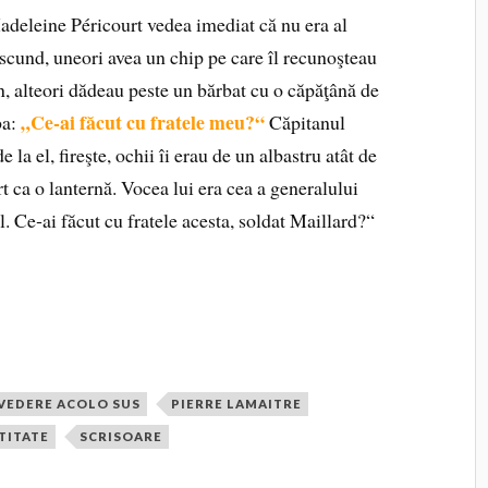
adeleine Péri­court vedea imediat că nu era al
ea scund, uneori avea un chip pe care îl recu­noşteau
ân, alteori dădeau peste un bărbat cu o căpăţână de
„Ce‑ai făcut cu fratele meu?“
ba:
Căpitanul
la el, fireşte, ochii îi erau de un albastru atât de
rt ca o lanternă. Vocea lui era cea a generalului
. Ce‑ai făcut cu fratele acesta, soldat Maillard?“
EVEDERE ACOLO SUS
PIERRE LAMAITRE
TITATE
SCRISOARE