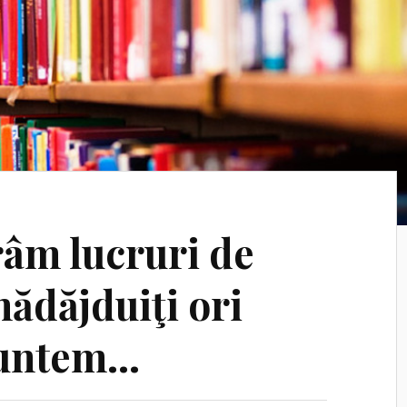
râm lucruri de
ădăjduiţi ori
suntem…