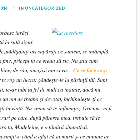
2014
IN
UNCATEGORIZED
vorbesc iarăşi
tă la sută sigur.
eznădăjduiţi ori supăraţi ce suntem, se întâmplă
 fine, pricepi tu ce vreau să zic. Nu ştiu cum
 bine, de rău, am găsi noi ceva…
Ce se face se şi
 te rog un lucru: gândeşte‑te la părinţii tăi. Sunt
i, te‑ar iubi la fel de mult ca înainte, dacă nu
e un om de treabă şi devotat, închipuieşte‑ţi ce
 şti în viaţă. Nu vreau să te influenţez. Oricum, va fi
ucruri pe care, după părerea mea, trebuie să le
ora ta, Madeleine, e o tânără simpatică,
a simţit‑o când a aflat că ai murit şi ce minune ar