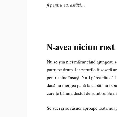
fi pentru ea, astăzi…
N‑avea niciun rost 
Nu se ştia nici măcar când ajungeau s
patru pe drum. Iar zarurile fuseseră ar
pentru sine însuşi. Nu‑i părea rău că‑
dacă nu mergea până la capăt, nu izbu
care le bănuia destul de sumbre. Se înt
Se suci şi se răsuci aproape toată noapt