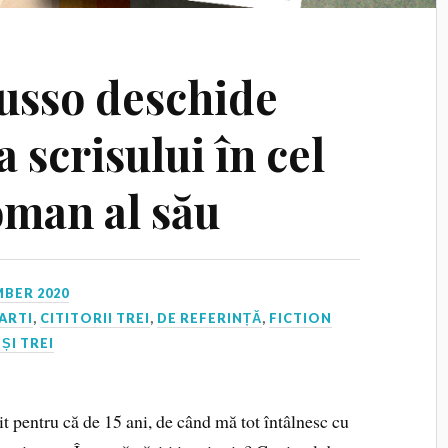
usso deschide
 scrisului în cel
oman al său
BER 2020
ARTI
,
CITITORII TREI
,
DE REFERINȚĂ
,
FICTION
 ȘI TREI
nit pentru că de 15 ani, de când mă tot întâlnesc cu