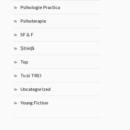
Psihologie Practica
Psihoterapie
SF & F
Știință
Top
Tu și TREI
Uncategorized
Young Fiction