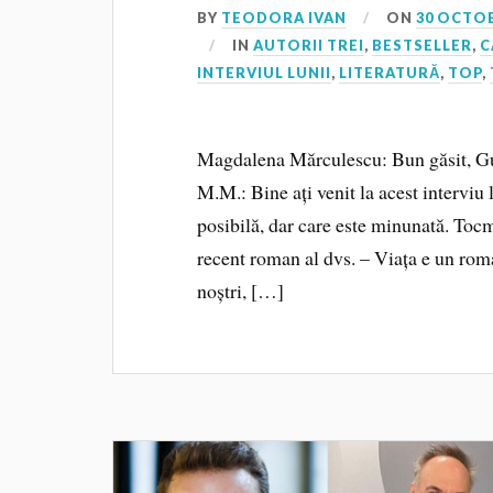
BY
TEODORA IVAN
ON
30 OCTOB
IN
AUTORII TREI
,
BESTSELLER
,
C
INTERVIUL LUNII
,
LITERATURĂ
,
TOP
,
Magdalena Mărculescu: Bun găsit, G
M.M.: Bine ați venit la acest interviu 
posibilă, dar care este minunată. Toc
recent roman al dvs. – Viața e un roma
noștri, […]