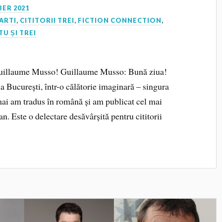
ER 2021
ARTI
,
CITITORII TREI
,
FICTION CONNECTION
,
TU ȘI TREI
uillaume Musso! Guillaume Musso: Bună ziua!
la București, într-o călătorie imaginară – singura
mai am tradus în română și am publicat cel mai
n. Este o delectare desăvârșită pentru cititorii