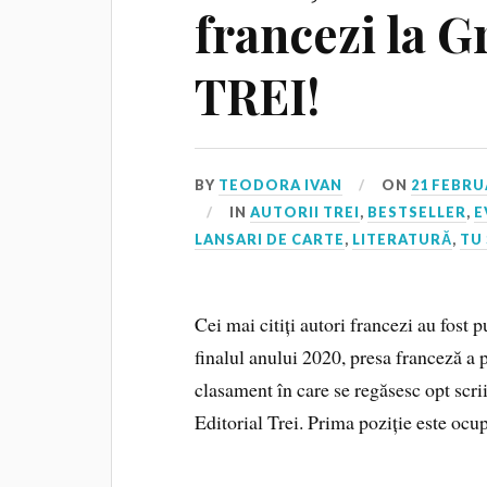
francezi la G
TREI!
BY
TEODORA IVAN
ON
21 FEBRU
IN
AUTORII TREI
,
BESTSELLER
,
E
LANSARI DE CARTE
,
LITERATURĂ
,
TU 
Cei mai citiți autori francezi au fost p
finalul anului 2020, presa franceză a
clasament în care se regăsesc opt scrii
Editorial Trei. Prima poziție este oc