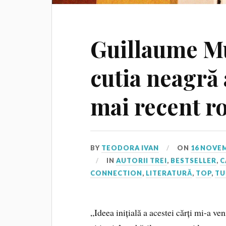
Guillaume M
cutia neagră a
mai recent r
BY
TEODORA IVAN
ON
16 NOVEM
IN
AUTORII TREI
,
BESTSELLER
,
C
CONNECTION
,
LITERATURĂ
,
TOP
,
TU
„Ideea inițială a acestei cărți mi-a ve