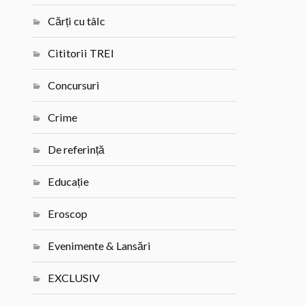
Cărți cu tâlc
Cititorii TREI
Concursuri
Crime
De referință
Educație
Eroscop
Evenimente & Lansări
EXCLUSIV