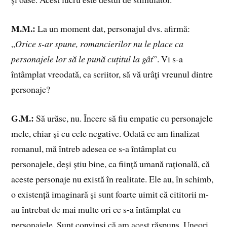
M.M.:
La un moment dat, personajul dvs. afirmă:
„
Orice s-ar spune, romancierilor nu le place ca
personajele lor să le pună cuțitul la gât
”. Vi s-a
întâmplat vreodată, ca scriitor, să vă urâți vreunul dintre
personaje?
G.M.:
Să urăsc, nu. Încerc să fiu empatic cu personajele
mele, chiar și cu cele negative. Odată ce am finalizat
romanul, mă întreb adesea ce s-a întâmplat cu
personajele, deși știu bine, ca ființă umană rațională, că
aceste personaje nu există în realitate. Ele au, în schimb,
o existență imaginară și sunt foarte uimit că cititorii m-
au întrebat de mai multe ori ce s-a întâmplat cu
personajele. Sunt convinși că am acest răspuns. Uneori