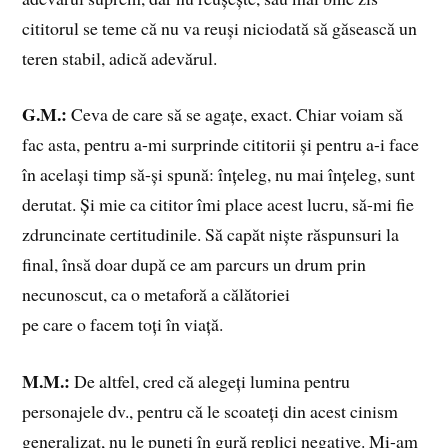
cititorul se teme că nu va reuși niciodată să găsească un
teren stabil, adică adevărul.
G.M.:
Ceva de care să se agațe, exact. Chiar voiam să
fac asta, pentru a-mi surprinde cititorii și pentru a-i face
în același timp să-și spună: înțeleg, nu mai înțeleg, sunt
derutat. Și mie ca cititor îmi place acest lucru, să-mi fie
zdruncinate certitudinile. Să capăt niște răspunsuri la
final, însă doar după ce am parcurs un drum prin
necunoscut, ca o metaforă a călătoriei
pe care o facem toți în viață.
M.M.:
De altfel, cred că alegeți lumina pentru
personajele dv., pentru că le scoateți din acest cinism
generalizat, nu le puneți în gură replici negative. Mi-am