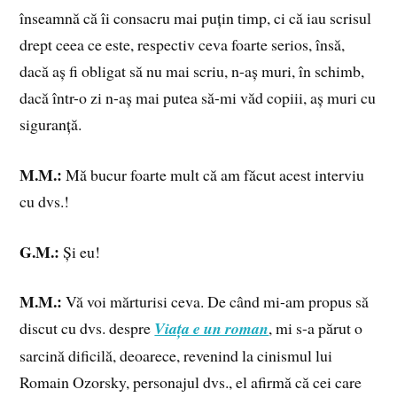
înseamnă că îi consacru mai puțin timp, ci că iau scrisul
drept ceea ce este, respectiv ceva foarte serios, însă,
dacă aș fi obligat să nu mai scriu, n-aș muri, în schimb,
dacă într-o zi n-aș mai putea să-mi văd copiii, aș muri cu
siguranță.
M.M.:
Mă bucur foarte mult că am făcut acest interviu
cu dvs.!
G.M.:
Și eu!
M.M.:
Vă voi mărturisi ceva. De când mi-am propus să
discut cu dvs. despre
Viața e un roman
, mi s-a părut o
sarcină dificilă, deoarece, revenind la cinismul lui
Romain Ozorsky, personajul dvs., el afirmă că cei care