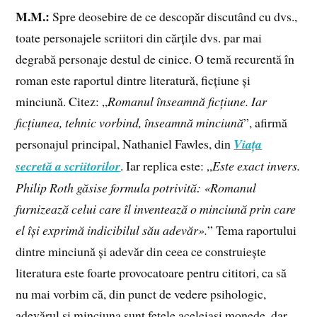
M.M.:
Spre deosebire de ce descopăr discutând cu dvs.,
toate personajele scriitori din cărțile dvs. par mai
degrabă personaje destul de cinice. O temă recurentă în
roman este raportul dintre literatură, ficțiune și
minciună. Citez: „
Romanul înseamnă ficțiune. Iar
ficțiunea, tehnic vorbind, înseamnă minciună
”, afirmă
personajul principal, Nathaniel Fawles, din
Viața
secretă a scriitorilor
. Iar replica este: „
Este exact invers.
Philip Roth găsise formula potrivită: «Romanul
furnizează celui care îl inventează o minciună prin care
el își exprimă indicibilul său adevăr».
” Tema raportului
dintre minciună și adevăr din ceea ce construiește
literatura este foarte provocatoare pentru cititori, ca să
nu mai vorbim că, din punct de vedere psihologic,
adevărul și minciuna sunt fețele aceleiași monede, dar