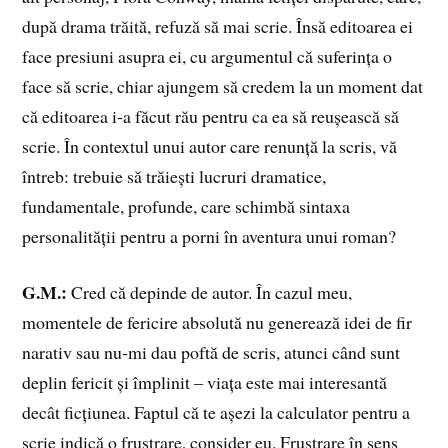
după drama trăită, refuză să mai scrie. Însă editoarea ei
face presiuni asupra ei, cu argumentul că suferința o
face să scrie, chiar ajungem să credem la un moment dat
că editoarea i-a făcut rău pentru ca ea să reușească să
scrie. În contextul unui autor care renunță la scris, vă
întreb: trebuie să trăiești lucruri dramatice,
fundamentale, profunde, care schimbă sintaxa
personalității pentru a porni în aventura unui roman?
G.M.:
Cred că depinde de autor. În cazul meu,
momentele de fericire absolută nu generează idei de fir
narativ sau nu-mi dau poftă de scris, atunci când sunt
deplin fericit și împlinit – viața este mai interesantă
decât ficțiunea. Faptul că te așezi la calculator pentru a
scrie indică o frustrare, consider eu. Frustrare în sens