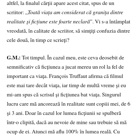
altfel, la finalul cărții apare acest citat, spus de un
scriitor: „
Toată viața am considerat că granița dintre
realitate și ficțiune este foarte neclară
”. Vi s-a întâmplat
vreodată, în calitate de scriitor, să simțiți confuzia dintre
cele două, în timp ce scrieți?
G.M.:
Tot timpul. În cazul meu, este ceva deosebit de
semnificativ că ficțiunea a jucat mereu un rol la fel de
important ca viața. François Truffaut afirma că filmul
este mai tare decât viața, iar timp de multă vreme și eu
mi-am spus că scrisul și ficțiunea bat viața. Singurul
lucru care mă ancorează în realitate sunt copiii mei, de 6
și 3 ani. Doar în cazul lor lumea ficțiunii se spulberă
într-o clipită, dacă au nevoie de mine sau trebuie să mă
ocup de ei. Atunci mă aflu 100% în lumea reală. Cu