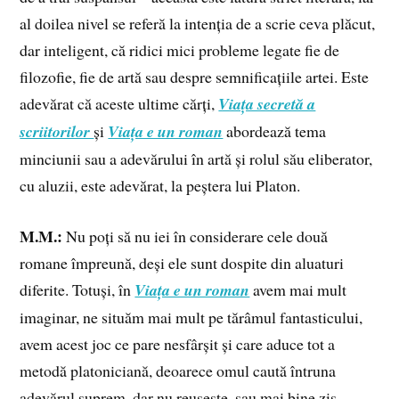
al doilea nivel se referă la intenția de a scrie ceva plăcut,
dar inteligent, că ridici mici probleme legate fie de
filozofie, fie de artă sau despre semnificațiile artei. Este
adevărat că aceste ultime cărți,
Viața secretă a
scriitorilor
și
Viața e un roman
abordează tema
minciunii sau a adevărului în artă și rolul său eliberator,
cu aluzii, este adevărat, la peștera lui Platon.
M.M.:
Nu poți să nu iei în considerare cele două
romane împreună, deși ele sunt dospite din aluaturi
diferite. Totuși, în
Viața e un roman
avem mai mult
imaginar, ne situăm mai mult pe tărâmul fantasticului,
avem acest joc ce pare nesfârșit și care aduce tot a
metodă platoniciană, deoarece omul caută întruna
adevărul suprem, dar nu reușește, sau mai bine zis