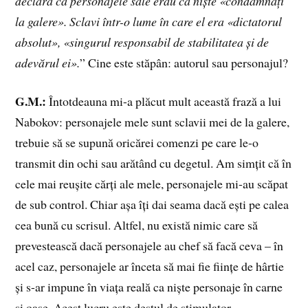
declara că personajele sale erau ca niște «condamnați
la galere». Sclavi într-o lume în care el era «dictatorul
absolut», «singurul responsabil de stabilitatea și de
adevărul ei».
” Cine este stăpân: autorul sau personajul?
G.M.:
Întotdeauna mi-a plăcut mult această frază a lui
Nabokov: personajele mele sunt sclavii mei de la galere,
trebuie să se supună oricărei comenzi pe care le-o
transmit din ochi sau arătând cu degetul. Am simțit că în
cele mai reușite cărți ale mele, personajele mi-au scăpat
de sub control. Chiar așa îți dai seama dacă ești pe calea
cea bună cu scrisul. Altfel, nu există nimic care să
prevestească dacă personajele au chef să facă ceva – în
acel caz, personajele ar înceta să mai fie ființe de hârtie
și s-ar impune în viața reală ca niște personaje în carne
și oase. Acest lucru este destul de stimulator.