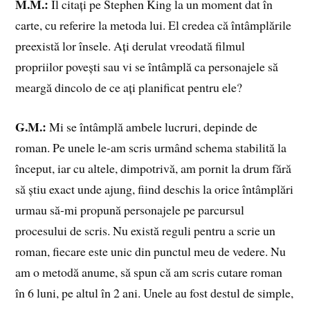
M.M.:
Îl citați pe Stephen King la un moment dat în
carte, cu referire la metoda lui. El credea că întâmplările
preexistă lor însele. Ați derulat vreodată filmul
propriilor povești sau vi se întâmplă ca personajele să
meargă dincolo de ce ați planificat pentru ele?
G.M.:
Mi se întâmplă ambele lucruri, depinde de
roman. Pe unele le-am scris urmând schema stabilită la
început, iar cu altele, dimpotrivă, am pornit la drum fără
să știu exact unde ajung, fiind deschis la orice întâmplări
urmau să-mi propună personajele pe parcursul
procesului de scris. Nu există reguli pentru a scrie un
roman, fiecare este unic din punctul meu de vedere. Nu
am o metodă anume, să spun că am scris cutare roman
în 6 luni, pe altul în 2 ani. Unele au fost destul de simple,