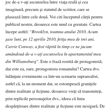
joc de-a v-ați ascunselea între viața reală și cea
imaginară, precum și statutul de scriitor, care se
plasează între cele două. Voi citi începutul cărții pentru
publicul nostru, deoarece este unul cu greutate. Cartea
începe astfel: “
Brooklyn, toamna anului 2010. Acum
șase luni, pe 12 aprilie 2010, fetița mea de trei ani,
Carrie Conway, a fost răpită în timp ce ne jucam
amândouă de-a v-ați ascunselea în apartamentul meu
din Williamsburg
”. Este o frază rostită de protagonistă,
dar este ea, oare, protagonista romanului? Cartea dvs.
înlănțuie evenimente ca într-un scenariu suprarealist,
astfel că, la un moment dat, se estompează granițele
dintre realitate și ficțiune, deoarece vreți să transmiteți,
prin replicile personajelor dvs., ideea că linia
despărțitoare dintre realitate și ficțiune este nesigură. De