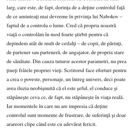
larg, care este, de fapt, dorința de a deține controlul față
de ce aminteați mai devreme în privința lui Nabokov –
faptul de a controla o lume. Cred că propria noastră
viață o controlăm în mod foarte știrbit pentru că
depindem atât de mult de ceilalți – de copii, de părinți,
de partener sau parteneră, de angajator, de propria stare
de sănătate. Din cauza tuturor acestor parametri, nu prea
țineți frâiele propriei vieți. Scriitorul face eforturi pentru
a crea o poveste, personaje, un întreg univers, deci poate
avea iluzia neobișnuită că el este șeful, el conduce și
stăpânește ceva ce, de fapt, nu stăpânește în viața reală.
Iar momentele în care nu are impresia că deține
controlul sunt momente de frustrare, de suferință și doar
arareori clipe când este cu adevărat fericit.