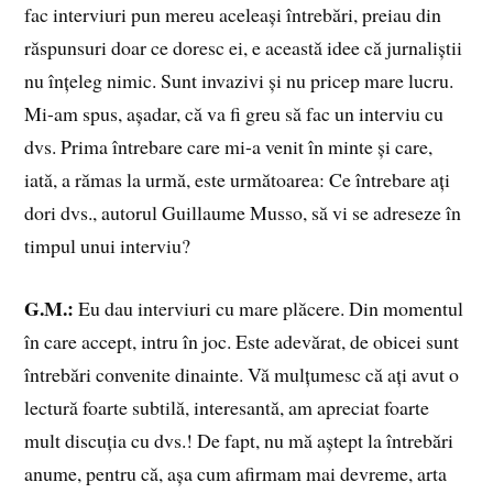
fac interviuri pun mereu aceleași întrebări, preiau din
răspunsuri doar ce doresc ei, e această idee că jurnaliștii
nu înțeleg nimic. Sunt invazivi și nu pricep mare lucru.
Mi-am spus, așadar, că va fi greu să fac un interviu cu
dvs. Prima întrebare care mi-a venit în minte și care,
iată, a rămas la urmă, este următoarea: Ce întrebare ați
dori dvs., autorul Guillaume Musso, să vi se adreseze în
timpul unui interviu?
G.M.:
Eu dau interviuri cu mare plăcere. Din momentul
în care accept, intru în joc. Este adevărat, de obicei sunt
întrebări convenite dinainte. Vă mulțumesc că ați avut o
lectură foarte subtilă, interesantă, am apreciat foarte
mult discuția cu dvs.! De fapt, nu mă aștept la întrebări
anume, pentru că, așa cum afirmam mai devreme, arta