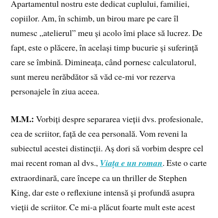
Apartamentul nostru este dedicat cuplului, familiei,
copiilor. Am, în schimb, un birou mare pe care îl
numesc „atelierul” meu și acolo îmi place să lucrez. De
fapt, este o plăcere, în același timp bucurie și suferință
care se îmbină. Dimineața, când pornesc calculatorul,
sunt mereu nerăbdător să văd ce-mi vor rezerva
personajele în ziua aceea.
M.M.:
Vorbiți despre separarea vieții dvs. profesionale,
cea de scriitor, față de cea personală. Vom reveni la
subiectul acestei distincții. Aș dori să vorbim despre cel
mai recent roman al dvs.,
Viața e un roman
. Este o carte
extraordinară, care începe ca un thriller de Stephen
King, dar este o reflexiune intensă și profundă asupra
vieții de scriitor. Ce mi-a plăcut foarte mult este acest