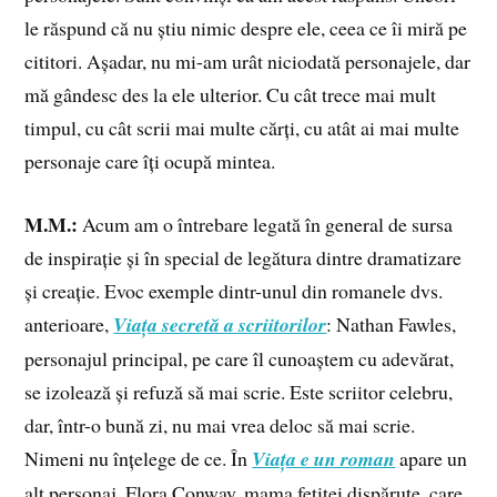
le răspund că nu știu nimic despre ele, ceea ce îi miră pe
cititori. Așadar, nu mi-am urât niciodată personajele, dar
mă gândesc des la ele ulterior. Cu cât trece mai mult
timpul, cu cât scrii mai multe cărți, cu atât ai mai multe
personaje care îți ocupă mintea.
M.M.:
Acum am o întrebare legată în general de sursa
de inspirație și în special de legătura dintre dramatizare
și creație. Evoc exemple dintr-unul din romanele dvs.
anterioare,
Viața secretă a scriitorilor
: Nathan Fawles,
personajul principal, pe care îl cunoaștem cu adevărat,
se izolează și refuză să mai scrie. Este scriitor celebru,
dar, într-o bună zi, nu mai vrea deloc să mai scrie.
Nimeni nu înțelege de ce. În
Viața e un roman
apare un
alt personaj, Flora Conway, mama fetiței dispărute, care,