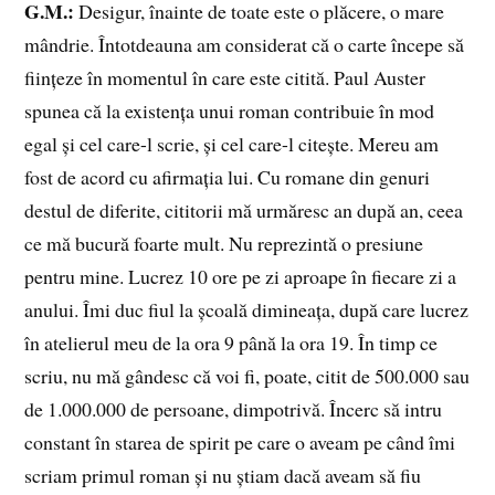
G.M.:
Desigur, înainte de toate este o plăcere, o mare
mândrie. Întotdeauna am considerat că o carte începe să
ființeze în momentul în care este citită. Paul Auster
spunea că la existența unui roman contribuie în mod
egal și cel care-l scrie, și cel care-l citește. Mereu am
fost de acord cu afirmația lui. Cu romane din genuri
destul de diferite, cititorii mă urmăresc an după an, ceea
ce mă bucură foarte mult. Nu reprezintă o presiune
pentru mine. Lucrez 10 ore pe zi aproape în fiecare zi a
anului. Îmi duc fiul la școală dimineața, după care lucrez
în atelierul meu de la ora 9 până la ora 19. În timp ce
scriu, nu mă gândesc că voi fi, poate, citit de 500.000 sau
de 1.000.000 de persoane, dimpotrivă. Încerc să intru
constant în starea de spirit pe care o aveam pe când îmi
scriam primul roman și nu știam dacă aveam să fiu