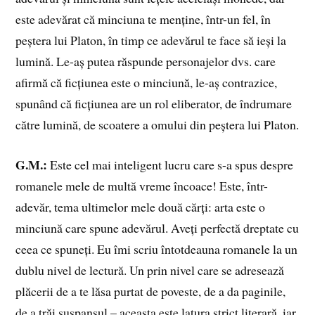
este adevărat că minciuna te menține, într-un fel, în
peștera lui Platon, în timp ce adevărul te face să ieși la
lumină. Le-aș putea răspunde personajelor dvs. care
afirmă că ficțiunea este o minciună, le-aș contrazice,
spunând că ficțiunea are un rol eliberator, de îndrumare
către lumină, de scoatere a omului din peștera lui Platon.
G.M.:
Este cel mai inteligent lucru care s-a spus despre
romanele mele de multă vreme încoace! Este, într-
adevăr, tema ultimelor mele două cărți: arta este o
minciună care spune adevărul. Aveți perfectă dreptate cu
ceea ce spuneți. Eu îmi scriu întotdeauna romanele la un
dublu nivel de lectură. Un prin nivel care se adresează
plăcerii de a te lăsa purtat de poveste, de a da paginile,
de a trăi suspansul – aceasta este latura strict literară, iar