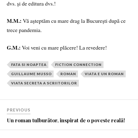
dvs. și de editura dvs.!
M.M.:
Vă așteptăm cu mare drag la București după ce
trece pandemia.
G.M.:
Voi veni cu mare plăcere! La revedere!
FATA SI NOAPTEA
FICTION CONNECTION
GUILLAUME MUSSO
ROMAN
VIATA E UN ROMAN
VIATA SECRETA A SCRIITORILOR
PREVIOUS
Un roman tulburător, inspirat de o poveste reală!