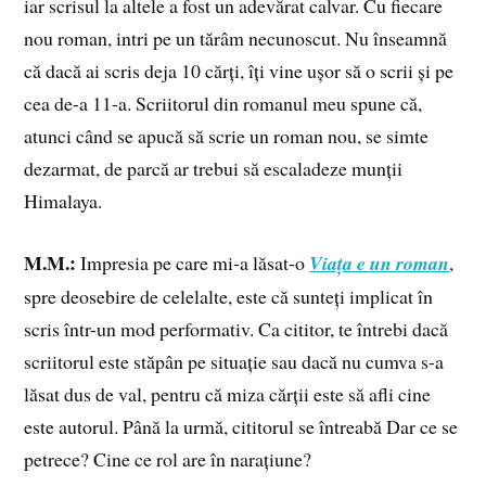
iar scrisul la altele a fost un adevărat calvar. Cu fiecare
nou roman, intri pe un tărâm necunoscut. Nu înseamnă
că dacă ai scris deja 10 cărți, îți vine ușor să o scrii și pe
cea de-a 11-a. Scriitorul din romanul meu spune că,
atunci când se apucă să scrie un roman nou, se simte
dezarmat, de parcă ar trebui să escaladeze munții
Himalaya.
M.M.:
Impresia pe care mi-a lăsat-o
Viața e un roman
,
spre deosebire de celelalte, este că sunteți implicat în
scris într-un mod performativ. Ca cititor, te întrebi dacă
scriitorul este stăpân pe situație sau dacă nu cumva s-a
lăsat dus de val, pentru că miza cărții este să afli cine
este autorul. Până la urmă, cititorul se întreabă Dar ce se
petrece? Cine ce rol are în narațiune?