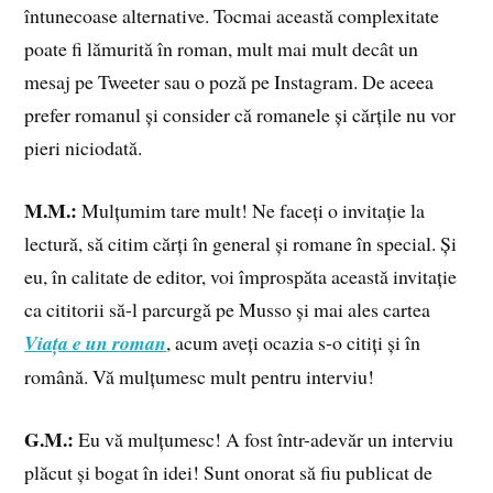
întunecoase alternative. Tocmai această complexitate
poate fi lămurită în roman, mult mai mult decât un
mesaj pe Tweeter sau o poză pe Instagram. De aceea
prefer romanul și consider că romanele și cărțile nu vor
pieri niciodată.
M.M.:
Mulțumim tare mult! Ne faceți o invitație la
lectură, să citim cărți în general și romane în special. Și
eu, în calitate de editor, voi împrospăta această invitație
ca cititorii să-l parcurgă pe Musso și mai ales cartea
Viața e un roman
, acum aveți ocazia s-o citiți și în
română. Vă mulțumesc mult pentru interviu!
G.M.:
Eu vă mulțumesc! A fost într-adevăr un interviu
plăcut și bogat în idei! Sunt onorat să fiu publicat de