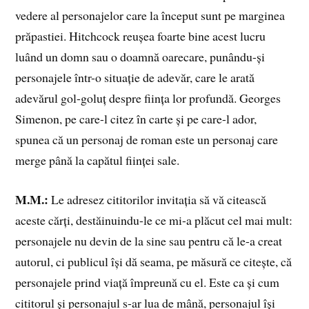
vedere al personajelor care la început sunt pe marginea
prăpastiei. Hitchcock reușea foarte bine acest lucru
luând un domn sau o doamnă oarecare, punându-și
personajele într-o situație de adevăr, care le arată
adevărul gol-goluț despre ființa lor profundă. Georges
Simenon, pe care-l citez în carte și pe care-l ador,
spunea că un personaj de roman este un personaj care
merge până la capătul ființei sale.
M.M.:
Le adresez cititorilor invitația să vă citească
aceste cărți, destăinuindu-le ce mi-a plăcut cel mai mult:
personajele nu devin de la sine sau pentru că le-a creat
autorul, ci publicul își dă seama, pe măsură ce citește, că
personajele prind viață împreună cu el. Este ca și cum
cititorul și personajul s-ar lua de mână, personajul își