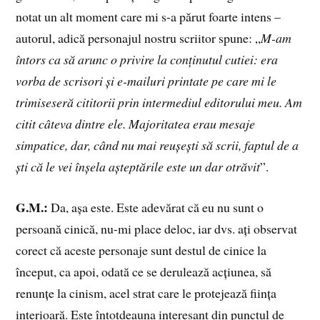
notat un alt moment care mi s-a părut foarte intens –
autorul, adică personajul nostru scriitor spune: „
M-am
întors ca să arunc o privire la conținutul cutiei: era
vorba de scrisori și e-mailuri printate pe care mi le
trimiseseră cititorii prin intermediul editorului meu. Am
citit câteva dintre ele. Majoritatea erau mesaje
simpatice, dar, când nu mai reușești să scrii, faptul de a
ști că le vei înșela așteptările este un dar otrăvit
”.
G.M.:
Da, așa este. Este adevărat că eu nu sunt o
persoană cinică, nu-mi place deloc, iar dvs. ați observat
corect că aceste personaje sunt destul de cinice la
început, ca apoi, odată ce se derulează acțiunea, să
renunțe la cinism, acel strat care le protejează ființa
interioară. Este întotdeauna interesant din punctul de