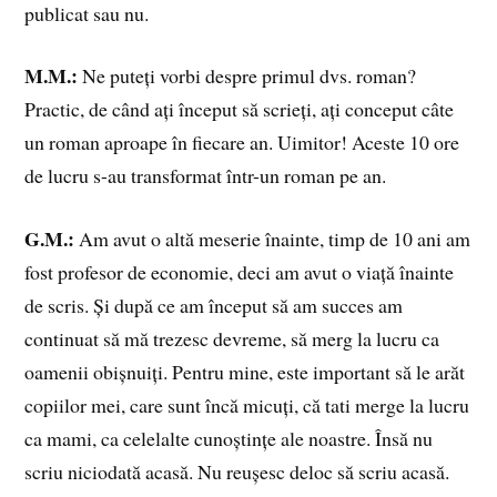
publicat sau nu.
M.M.:
Ne puteți vorbi despre primul dvs. roman?
Practic, de când ați început să scrieți, ați conceput câte
un roman aproape în fiecare an. Uimitor! Aceste 10 ore
de lucru s-au transformat într-un roman pe an.
G.M.:
Am avut o altă meserie înainte, timp de 10 ani am
fost profesor de economie, deci am avut o viață înainte
de scris. Și după ce am început să am succes am
continuat să mă trezesc devreme, să merg la lucru ca
oamenii obișnuiți. Pentru mine, este important să le arăt
copiilor mei, care sunt încă micuți, că tati merge la lucru
ca mami, ca celelalte cunoștințe ale noastre. Însă nu
scriu niciodată acasă. Nu reușesc deloc să scriu acasă.