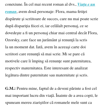
conexiune. În cel mai recent roman al dvs.,
Viața e un
roman
, avem două personaje: Flora, mama fetiței
dispărute și scriitoare de succes, care nu mai poate scrie
după dispariția fiicei ei, iar celălalt personaj, ce se
dovedește a fi un personaj chiar mai central decât Flora,
Ozorsky, care face un jurământ și renunță la scris
la un moment dat. Iată, avem în aceeași carte doi
scriitori care renunță să mai scrie. Mi se pare că
motivele care îi împing să renunțe sunt paternitatea,
respectiv maternitatea. Este interesant de analizat
legătura dintre paternitate sau maternitate și scris.
G.M.:
Pentru mine, faptul de a deveni părinte a fost cel
mai important lucru din viață. Înainte de a avea copii, le
spuneam mereu ziariștilor că romanele mele sunt ca