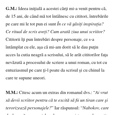
G.M.:
Ideea inițială a acestei cărți mi-a venit pentru că,
de 15 ani, de când mă tot întâlnesc cu cititori, întrebările
pe care mi le tot pun ei sunt
În ce vă găsiți inspirația?
Ce ritual de scris aveți? Cum arată ziua unui scriitor?
Cititorii îți pun întrebări despre personaje, ce s-a
întâmplat cu ele, așa că mi-am dorit să le dau puțin
acces la cutia neagră a scrisului, să le arăt cititorilor fața
nevăzută a procesului de scriere a unui roman, cu tot cu
entuziasmul pe care ți-l poate da scrisul și cu chinul la
care te supune uneori.
M.M.:
Citesc acum un extras din romanul dvs.: “
Ai vrut
să devii scriitor pentru că te excită să fii un tiran care și
terorizează personajele?
” Iar răspunsul: “
Nabokov, care