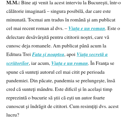
M.M.:
Bine ați venit la acest interviu la București, într-o
călătorie imaginară – singura posibilă, dar care este
minunată. Tocmai am tradus în română și am publicat
cel mai recent roman al dvs. –
Viața e un roman
. Este o
delectare desăvârșită pentru cititorii noștri, care vă
cunosc deja romanele. Am publicat până acum la
Editura Trei
Fata și noaptea
, apoi
Viața secretă a
scriitorilor
, iar acum,
Viața e un roman
. În Franța se
spune că sunteți autorul cel mai citit pe perioada
pandemiei. Din păcate, pandemia se prelungește, însă
cred că sunteți mândru. Este dificil și în același timp
reprezintă o bucurie să știi că ești un autor foarte
cunoscut și îndrăgit de cititori. Cum resimțiți dvs. acest
lucru?