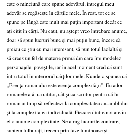
este o minciună care spune adevărul, întregul meu
adevăr se regăsește în cărțile mele. În rest, tot ce se
spune pe lângă este mult mai puțin important decât ce
ați citit în cărți. Nu caut, nu aștept vreo întrebare anume,
doar să spun lucruri bune și mai puțin bune, încerc să
preiau ce știu eu mai interesant, să pun totul laolaltă și
să creez un fel de materie primă din care îmi modelez
personajele, poveștile, iar în acel moment cred că sunt
întru totul în interiorul cărților mele. Kundera spunea că
„Esența romanului este esența complexității”. Eu ador
romanele atât ca cititor, cât și ca scriitor pentru că în
roman ai timp să reflectezi la complexitatea ansamblului
și la complexitatea individuală. Fiecare dintre noi are în
el o anume complexitate. Ne atrag lucrurile contrare,
suntem tulburați, trecem prin faze luminoase și