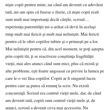
niște copii pentru mine, iar când am devenit cu adevărat
tată, mi-am spus că fusese o iluzie, că niște copii reali
sunt mult mai importanți decât cărțile, scrisul…
experiența paternității mi-a arătat că devii în același
timp mult mai fericit și mult mai neliniștit. Mai fericit
pentru că le oferi copiilor iubire și o primești pe a lor.
Mai neliniștit pentru că, din acel moment, te poți aștepta
prin copiii tăi, ți se reactiveze conștiința fragilității
vieții, mai ales atunci când sunt mici, plus că există și
alte probleme, ești foarte angoasat cu privire la lumea pe
care le-o vei lăsa copiilor. Copiii ar fi singurul lucru
pentru care aș putea să renunț la scris. Nu există
concurență. Scrisul era centrul vieții mele, dar, de când
am devenit tată, copiii sunt centrul vieții mele și, de
atunci, scrisul a devenit ceva mai accesoriu. Nu