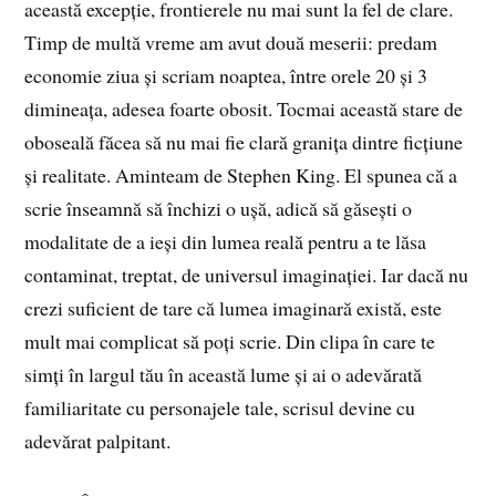
această excepție, frontierele nu mai sunt la fel de clare.
Timp de multă vreme am avut două meserii: predam
economie ziua și scriam noaptea, între orele 20 și 3
dimineața, adesea foarte obosit. Tocmai această stare de
oboseală făcea să nu mai fie clară granița dintre ficțiune
și realitate. Aminteam de Stephen King. El spunea că a
scrie înseamnă să închizi o ușă, adică să găsești o
modalitate de a ieși din lumea reală pentru a te lăsa
contaminat, treptat, de universul imaginației. Iar dacă nu
crezi suficient de tare că lumea imaginară există, este
mult mai complicat să poți scrie. Din clipa în care te
simți în largul tău în această lume și ai o adevărată
familiaritate cu personajele tale, scrisul devine cu
adevărat palpitant.