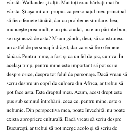
vârstă: Wallander și alții. Mai toți erau bărbați mai în
vârsta. Și așa mi-am propus ca personajul meu principal
să fie o femeie tânără, dar cu probleme similare: bea,
muncește prea mult, e un pic ciudat, nu e un părinte bun,
se rușinează de asta? M-am gândit, deci, să construiesc
un astfel de personaj îndrăgit, dar care să fie o femeie
tânără. Pentru mine, a fost și ca un fel de joc, cumva. În
același timp, pentru mine este important să pot scrie
despre orice, despre tot felul de personaje. Dacă vreau să
scriu despre un copil de culoare din Africa, ar trebui să
pot face asta. Este dreptul meu. Acum, acest drept este
pus sub semnul întrebării, ceea ce, pentru mine, este o
nebunie. Din perspectiva mea, poate învechită, nu poate
exista apropriere culturală. Dacă vreau să scriu despre
București, ar trebui să pot merge acolo și să scriu de