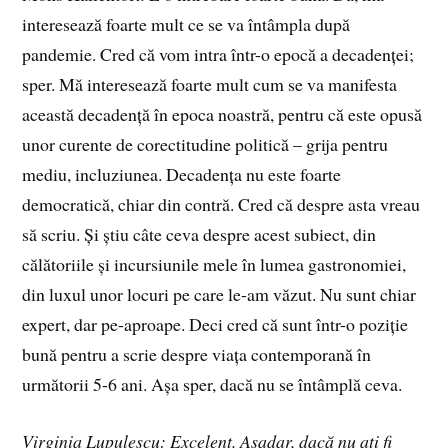
interesează foarte mult ce se va întâmpla după
pandemie. Cred că vom intra într-o epocă a decadenței;
sper. Mă interesează foarte mult cum se va manifesta
această decadență în epoca noastră, pentru că este opusă
unor curente de corectitudine politică – grija pentru
mediu, incluziunea. Decadența nu este foarte
democratică, chiar din contră. Cred că despre asta vreau
să scriu. Și știu câte ceva despre acest subiect, din
călătoriile și incursiunile mele în lumea gastronomiei,
din luxul unor locuri pe care le-am văzut. Nu sunt chiar
expert, dar pe-aproape. Deci cred că sunt într-o poziție
bună pentru a scrie despre viața contemporană în
următorii 5-6 ani. Așa sper, dacă nu se întâmplă ceva.
Virginia Lupulescu: Excelent. Așadar, dacă nu ați fi