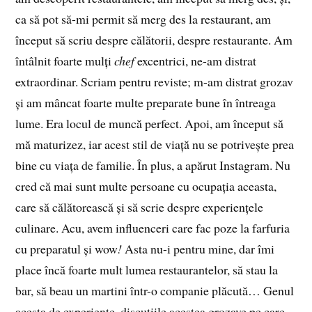
ca să pot să-mi permit să merg des la restaurant, am
început să scriu despre călătorii, despre restaurante. Am
întâlnit foarte mulți
chef
excentrici, ne-am distrat
extraordinar. Scriam pentru reviste; m-am distrat grozav
și am mâncat foarte multe preparate bune în întreaga
lume. Era locul de muncă perfect. Apoi, am început să
mă maturizez, iar acest stil de viață nu se potrivește prea
bine cu viața de familie. În plus, a apărut Instagram. Nu
cred că mai sunt multe persoane cu ocupația aceasta,
care să călătorească și să scrie despre experiențele
culinare. Acu, avem influenceri care fac poze la farfuria
cu preparatul și wow
!
Asta nu-i pentru mine, dar îmi
place încă foarte mult lumea restaurantelor, să stau la
bar, să beau un martini într-o companie plăcută… Genul
acesta de experiențe, discuțiile acestea grozave pe care