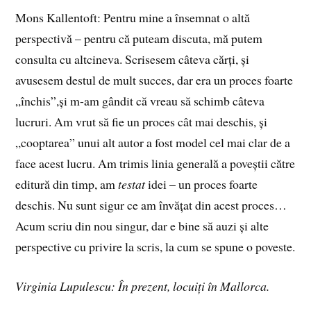
Mons Kallentoft: Pentru mine a însemnat o altă
perspectivă – pentru că puteam discuta, mă putem
consulta cu altcineva. Scrisesem câteva cărți, și
avusesem destul de mult succes, dar era un proces foarte
„închis”,și m-am gândit că vreau să schimb câteva
lucruri. Am vrut să fie un proces cât mai deschis, și
„cooptarea” unui alt autor a fost model cel mai clar de a
face acest lucru. Am trimis linia generală a poveștii către
editură din timp, am
testat
idei – un proces foarte
deschis. Nu sunt sigur ce am învățat din acest proces…
Acum scriu din nou singur, dar e bine să auzi și alte
perspective cu privire la scris, la cum se spune o poveste.
Virginia Lupulescu: În prezent, locuiți în Mallorca.