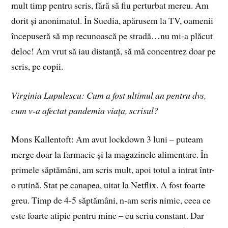
mult timp pentru scris, fără să fiu perturbat mereu. Am
dorit și anonimatul. În Suedia, apărusem la TV, oamenii
începuseră să mp recunoască pe stradă…nu mi-a plăcut
deloc! Am vrut să iau distanță, să mă concentrez doar pe
scris, pe copii.
Virginia Lupulescu: Cum a fost ultimul an pentru dvs,
cum v-a afectat pandemia viața, scrisul?
Mons Kallentoft: Am avut lockdown 3 luni – puteam
merge doar la farmacie și la magazinele alimentare. În
primele săptămâni, am scris mult, apoi totul a intrat într-
o rutină. Stat pe canapea, uitat la Netflix. A fost foarte
greu. Timp de 4-5 săptămâni, n-am scris nimic, ceea ce
este foarte atipic pentru mine – eu scriu constant. Dar