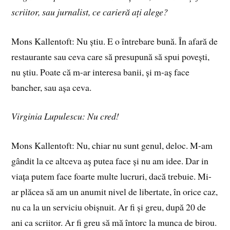
scriitor, sau jurnalist, ce carieră ați alege?
Mons Kallentoft: Nu știu. E o întrebare bună. În afară de
restaurante sau ceva care să presupună să spui povești,
nu știu. Poate că m-ar interesa banii, și m-aș face
bancher, sau așa ceva.
Virginia Lupulescu: Nu cred!
Mons Kallentoft: Nu, chiar nu sunt genul, deloc. M-am
gândit la ce altceva aș putea face și nu am idee. Dar in
viața putem face foarte multe lucruri, dacă trebuie. Mi-
ar plăcea să am un anumit nivel de libertate, în orice caz,
nu ca la un serviciu obișnuit. Ar fi și greu, după 20 de
ani ca scriitor. Ar fi greu să mă întorc la munca de birou.