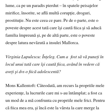
lume, ca pe un paradis pierdut – în spatele peisajelor
mirifice, însorite, se află multă corupție, droguri,
prostituție. Nu este ceea ce pare. Pe de o parte, este o
poveste despre acest tată care își caută fiica și să aducă
familia împreună și, pe de altă parte, este o poveste
despre latura nevăzută a insulei Mallorca.
Virginia Lupulescu: Înțeleg. Cum a fost să vă puneți în
locul unui tată care își caută fiica, având în vedere că
aveți și dvs o fiică adolescentă?
Mons Kallentoft: Câteodată, am recurs la propriile mele
experiențe, la lucrurile care mi s-au întâmplat; a fost ca
un mod de a mă confrunta cu propriile mele frici. Pentru
că fiica mea era, și încă este la vârsta la care merge la