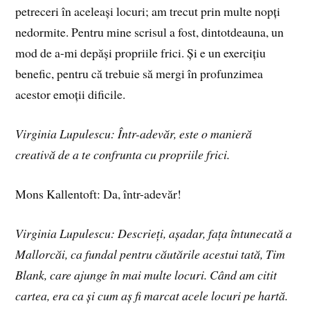
petreceri în aceleași locuri; am trecut prin multe nopți
nedormite. Pentru mine scrisul a fost, dintotdeauna, un
mod de a-mi depăși propriile frici. Și e un exercițiu
benefic, pentru că trebuie să mergi în profunzimea
acestor emoții dificile.
Virginia Lupulescu: Într-adevăr, este o manieră
creativă de a te confrunta cu propriile frici.
Mons Kallentoft: Da, într-adevăr!
Virginia Lupulescu: Descrieți, așadar, fața întunecată a
Mallorcăi, ca fundal pentru căutările acestui tată, Tim
Blank, care ajunge în mai multe locuri. Când am citit
cartea, era ca și cum aș fi marcat acele locuri pe hartă.