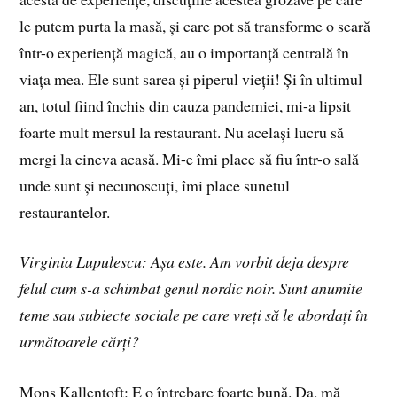
le putem purta la masă, și care pot să transforme o seară
într-o experiență magică, au o importanță centrală în
viața mea. Ele sunt sarea și piperul vieții! Și în ultimul
an, totul fiind închis din cauza pandemiei, mi-a lipsit
foarte mult mersul la restaurant. Nu același lucru să
mergi la cineva acasă. Mi-e îmi place să fiu într-o sală
unde sunt și necunoscuți, îmi place sunetul
restaurantelor.
Virginia Lupulescu: Așa este. Am vorbit deja despre
felul cum s-a schimbat genul nordic noir. Sunt anumite
teme sau subiecte sociale pe care vreți să le abordați în
următoarele cărți?
Mons Kallentoft: E o întrebare foarte bună. Da, mă