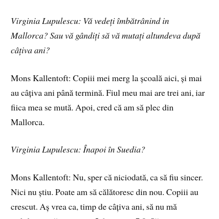
Virginia Lupulescu: Vă vedeți îmbătrânind in
Mallorca? Sau vă gândiți să vă mutați altundeva după
câțiva ani?
Mons Kallentoft: Copiii mei merg la școală aici, și mai
au câțiva ani până termină. Fiul meu mai are trei ani, iar
fiica mea se mută. Apoi, cred că am să plec din
Mallorca.
Virginia Lupulescu: Înapoi în Suedia?
Mons Kallentoft: Nu, sper că niciodată, ca să fiu sincer.
Nici nu știu. Poate am să călătoresc din nou. Copiii au
crescut. Aș vrea ca, timp de câțiva ani, să nu mă