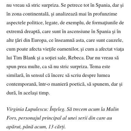
nu vreau să stric surpriza. Se petrece tot în Spania, dar și
în zona continentală, și analizează mai în profunzime
aspectele politice, legate, de exemplu, de formațiunile de
extremă dreaptă, care sunt în ascensiune în Spania și în
alte țări din Europa, ce înseamnă asta, care sunt cauzele,
cum poate afecta viețile oamenilor, și cum a afectat viața
lui Tim Blank și a soției sale, Rebeca. Dar nu vreau să
spun prea multe, ca să nu stric surpriza. Tema este
similară, în sensul că încerc să scriu despre lumea
contemporană, într-o manieră poetică, să spunem, dar și
dură, în același timp.
Virginia Lupulescu: Înțeleg. Să trecem acum la Malin
Fors, personajul principal al unei serii din care au
apărut, până acum, 13 cărți.