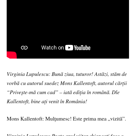
Virginia Lupulescu: Bună ziua, tuturor! Astăzi, stăm de
vorbă cu autorul suedez Mons Kallentoft, autorul cărții
“Privește-mă cum cad” – iată ediția în română. Dle
Kallentoft, bine ați venit în România!
Mons Kallentoft: Mulțumesc! Este prima mea „vizită”.
Virginia Lupulescu: Poate anul viitor chiar veți face o