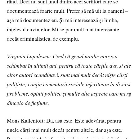
rând. Deci nu sunt unul dintre acei scriitori care se
documentează foarte mult. Prefer să mă uit la oameni –
așa mă documentez eu. Și mă interesează și limba,
înțelesul cuvintelor. Mi se par mult mai interesante
decât criminalistica, de exemplu.
Virginia Lupulescu: Cred că genul nordic noir s-a
schimbat în ultimii ani, pentru că toate cărțile dvs, și ale
altor autori scandinavi, sunt mai mult decât niște cărți
polițiste; conțin comentarii sociale referitoare la diverse
probleme, opinii politice și multe alte aspecte care merg
dincolo de ficțiune.
Mons Kallentoft: Da, așa este. Este adevărat, pentru
unele cărți mai mult decât pentru altele, dar așa este.
Recent, și cărțile în format audio au început să fie foarte