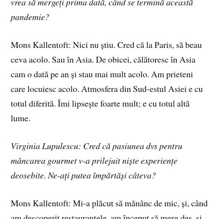
vrea să mergeți prima dată, când se termină această
pandemie?
Mons Kallentoft: Nici nu știu. Cred că la Paris, să beau
ceva acolo. Sau în Asia. De obicei, călătoresc în Asia
cam o dată pe an și stau mai mult acolo. Am prieteni
care locuiesc acolo. Atmosfera din Sud-estul Asiei e cu
totul diferită. Îmi lipsește foarte mult; e cu totul altă
lume.
Virginia Lupulescu: Cred că pasiunea dvs pentru
mâncarea gourmet v-a prilejuit niște experiențe
deosebite. Ne-ați putea împărtăși câteva?
Mons Kallentoft: Mi-a plăcut să mănânc de mic, și, când
am descoperit restaurantele, am început să merg des, și,