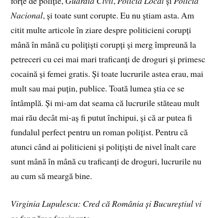
forțe de poliție,
Guardia Civil
,
Policia Local
și
Policia
Nacional
, și toate sunt corupte. Eu nu știam asta. Am
citit multe articole în ziare despre politicieni corupți
mână în mână cu polițiști corupți și merg împreună la
petreceri cu cei mai mari traficanți de droguri și primesc
cocaină și femei gratis. Și toate lucrurile astea erau, mai
mult sau mai puțin, publice. Toată lumea știa ce se
întâmplă. Și mi-am dat seama că lucrurile stăteau mult
mai rău decât mi-aș fi putut închipui, și că ar putea fi
fundalul perfect pentru un roman polițist. Pentru că
atunci când ai politicieni și polițiști de nivel înalt care
sunt mână în mână cu traficanți de droguri, lucrurile nu
au cum să meargă bine.
Virginia Lupulescu: Cred că România și Bucureștiul vi
se for părea fascinante…