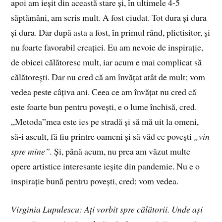
apoi am ieșit din această stare și, în ultimele 4-5
săptămâni, am scris mult. A fost ciudat. Tot dura și dura
și dura. Dar după asta a fost, în primul rând, plictisitor, și
nu foarte favorabil creației. Eu am nevoie de inspirație,
de obicei călătoresc mult, iar acum e mai complicat să
călătorești. Dar nu cred că am învățat atât de mult; vom
vedea peste câțiva ani. Ceea ce am învățat nu cred că
este foarte bun pentru povești, e o lume închisă, cred.
„Metoda”mea este ies pe stradă și să mă uit la omeni,
să-i ascult, fă fiu printre oameni și să văd ce povești
„vin
spre mine”.
Și, până acum, nu prea am văzut multe
opere artistice interesante ieșite din pandemie. Nu e o
inspirație bună pentru povești, cred; vom vedea.
Virginia Lupulescu: Ați vorbit spre călătorii. Unde ași