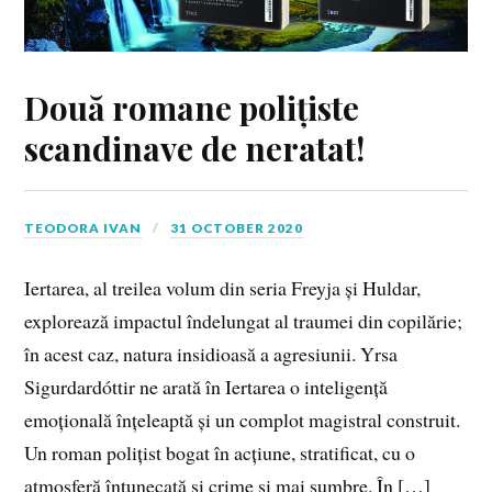
Două romane polițiste
scandinave de neratat!
TEODORA IVAN
31 OCTOBER 2020
Iertarea, al treilea volum din seria Freyja și Huldar,
explorează impactul îndelungat al traumei din copilărie;
în acest caz, natura insidioasă a agresiunii. Yrsa
Sigurdardóttir ne arată în Iertarea o inteligență
emoțională înțeleaptă și un complot magistral construit.
Un roman polițist bogat în acțiune, stratificat, cu o
atmosferă întunecată și crime și mai sumbre. În […]