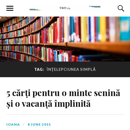
TAG:
ÎNŢELEPCIUNEA SIMPLĂ
5 cărți pentru o minte senină
și o vacanță împlinită
IOANA
8 JUNE 2015