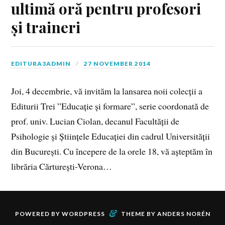
ultimă oră pentru profesori
și traineri
EDITURA3ADMIN
27 NOVEMBER 2014
Joi, 4 decembrie, vă invităm la lansarea noii colecții a
Editurii Trei ”Educație și formare”, serie coordonată de
prof. univ. Lucian Ciolan, decanul Facultății de
Psihologie și Științele Educației din cadrul Universității
din București. Cu începere de la orele 18, vă așteptăm în
librăria Cărturești-Verona…
&
POWERED BY
WORDPRESS
THEME BY
ANDERS NORÉN