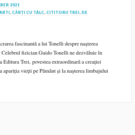
BER 2021
ARTI
,
CĂRȚI CU TÂLC
,
CITITORII TREI
,
DE
I
ucrarea fascinantă a lui Tonelli despre nașterea
st Celebrul fizician Guido Tonelli ne dezvăluie în
 Editura Trei, povestea extraordinară a creației
a apariția vieții pe Pământ și la nașterea limbajului