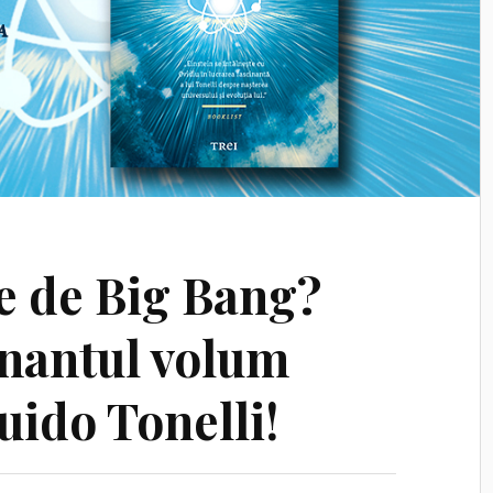
te de Big Bang?
inantul volum
uido Tonelli!