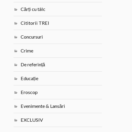
Cărți cu tâlc
Cititorii TREI
Concursuri
Crime
De referință
Educație
Eroscop
Evenimente & Lansări
EXCLUSIV