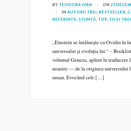
BY
TEODORA IVAN
ON
27 DECEM
IN
AUTORII TREI
,
BESTSELLER
,
C
REFERINȚĂ
,
ȘTIINȚĂ
,
TOP
,
TU ȘI TRE
„Einstein se întâlnește cu Ovidiu în l
universului și evoluția lui.“ – Bookli
volumul Geneza, apărut în traducere la
noastre — de la originea universului l
uman. Evocând cele […]