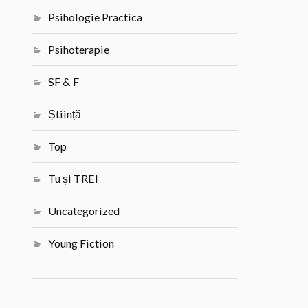
Psihologie Practica
Psihoterapie
SF & F
Știință
Top
Tu și TREI
Uncategorized
Young Fiction