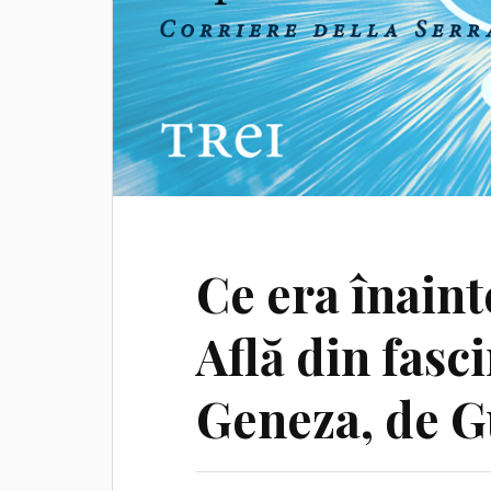
Ce era înain
Află din fasc
Geneza, de G