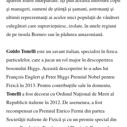
aparent foarte îndepărtate. Își pun această întrebare copii
și manageri, oameni de știință și șamani, astronauți și
ultimii reprezentanți ai acelor mici populații de vânători
culegători care supraviețuiesc, izolate, în unele regiuni
de pe insula Borneo sau în pădurea amazoniană.
Guido Tonelli
este un savant italian, specialist în fizica
particulelor, care a jucat un rol major în descoperirea
bosonului Higgs. Această descoperire le-a adus lui
François Englert și Peter Higgs Premiul Nobel pentru
Fizică în 2013. Pentru contribuțiile sale în domeniu,
Tonelli
a fost decorat cu Ordinul Național de Merit al
Republicii italiene în 2012. De asemenea, a fost
recompensat cu Premiul Enrico Fermi din partea
Societății italiene de Fizică și cu un premiu special din