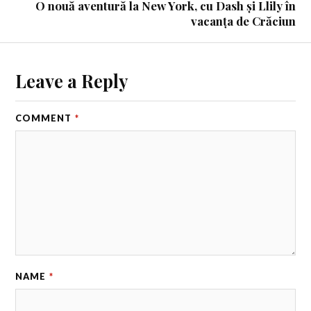
O nouă aventură la New York, cu Dash și Llily în
vacanța de Crăciun
Leave a Reply
COMMENT
*
NAME
*