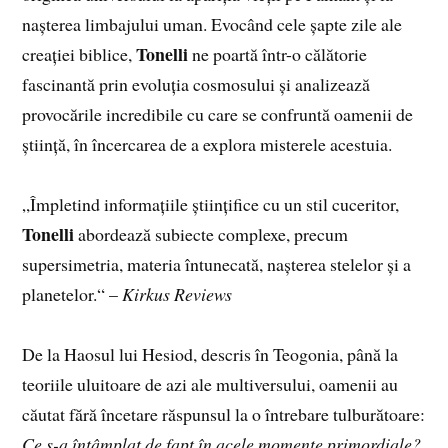
nașterea limbajului uman. Evocând cele șapte zile ale
Tonelli
creației biblice,
ne poartă într-o călătorie
fascinantă prin evoluția cosmosului și analizează
provocările incredibile cu care se confruntă oamenii de
știință, în încercarea de a explora misterele acestuia.
„Împletind informațiile științifice cu un stil cuceritor,
Tonelli
abordează subiecte complexe, precum
supersimetria, materia întunecată, nașterea stelelor și a
planetelor.“ –
Kirkus Reviews
De la Haosul lui Hesiod, descris în Teogonia, până la
teoriile uluitoare de azi ale multiversului, oamenii au
căutat fără încetare răspunsul la o întrebare tulburătoare:
Ce s-a întâmplat de fapt în acele momente primordiale?