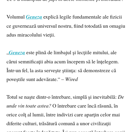
Volumul
Geneza
explică legile fundamentale ale fizicii
ce guvernează universul nostru, fiind totodată un omagiu
adus miracolului vieții.
„
Geneza
este plină de limbajul și lecțiile mitului, ale
cărui semnificații abia acum începem să le înțelegem.
Într-un fel, la asta servește știința: să demonstreze că
poveștile sunt adevărate.“ –
Wired
Totul se naște dintr-o întrebare, simplă și inevitabilă:
De
unde vin toate astea?
O întrebare care încă răsună, în
orice colț al lumii, între indivizi care aparțin celor mai
diferite culturi, trăsătură comună a unor civilizații