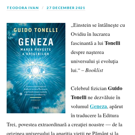
TEODORA IVAN
27 DECEMBER 2021
„Einstein se întâlnește cu
Ovidiu în lucrarea
Tonelli
fascinantă a lui
despre nașterea
universului și evoluția
lui.“ –
Booklist
Guido
Celebrul fizician
Tonelli
ne dezvăluie în
Geneza
volumul
, apărut
în traducere la Editura
Trei, povestea extraordinară a creației noastre — de la
originea universului la apariția vieții pe Pământ și la