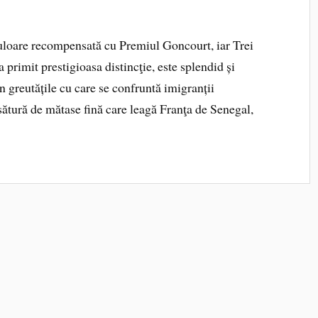
loare recompensată cu Premiul Goncourt, iar Trei
 primit prestigioasa distincţie, este splendid și
n greutățile cu care se confruntă imigranții
esătură de mătase fină care leagă Franţa de Senegal,