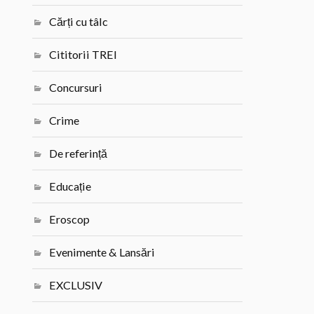
Cărți cu tâlc
Cititorii TREI
Concursuri
Crime
De referință
Educație
Eroscop
Evenimente & Lansări
EXCLUSIV