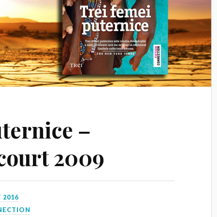
uternice –
court 2009
 2016
NECTION