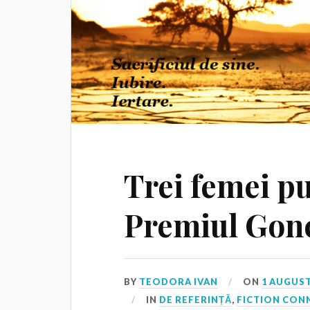
Trei femei p
Premiul Gon
BY
TEODORA IVAN
ON
1 AUGUST
IN
DE REFERINȚĂ
,
FICTION CON