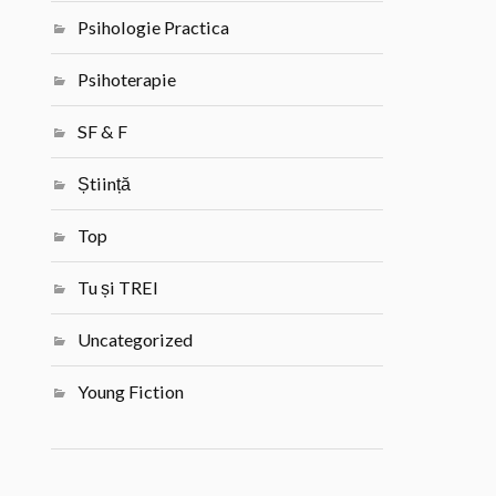
Psihologie Practica
Psihoterapie
SF & F
Știință
Top
Tu și TREI
Uncategorized
Young Fiction