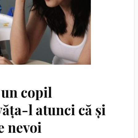
 un copil
ța-l atunci că și
le nevoi