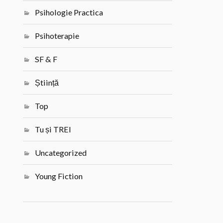
Psihologie Practica
Psihoterapie
SF & F
Știință
Top
Tu și TREI
Uncategorized
Young Fiction