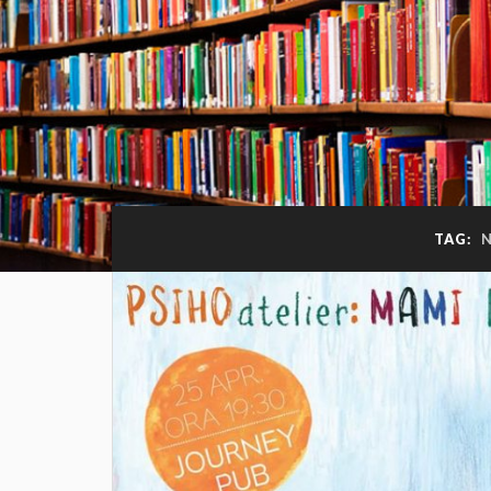
TAG:
N