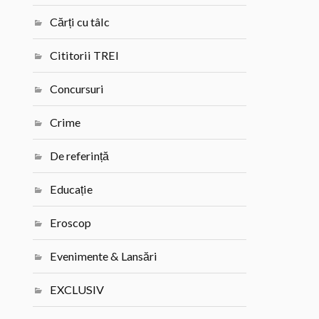
Cărți cu tâlc
Cititorii TREI
Concursuri
Crime
De referință
Educație
Eroscop
Evenimente & Lansări
EXCLUSIV