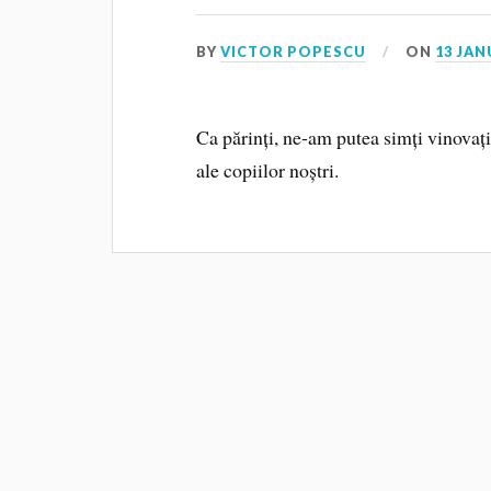
BY
VICTOR POPESCU
ON
13 JAN
Ca părinți, ne‑am putea simți vinovaț
ale copiilor noștri.