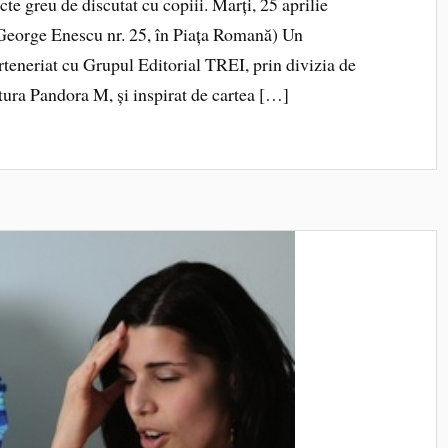
cte greu de discutat cu copiii. Marți, 25 aprilie
. George Enescu nr. 25, în Piața Romană) Un
teneriat cu Grupul Editorial TREI, prin divizia de
tura Pandora M, și inspirat de cartea […]