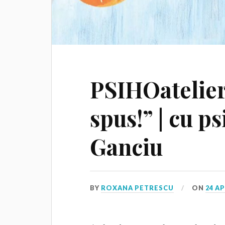
PSIHOatelie
spus!” | cu p
Ganciu
BY
ROXANA PETRESCU
ON
24 AP