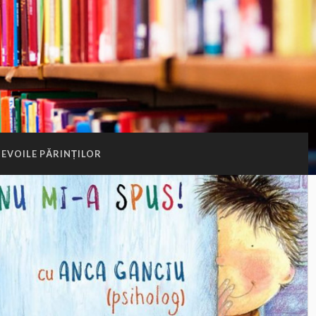
EVOILE PĂRINȚILOR