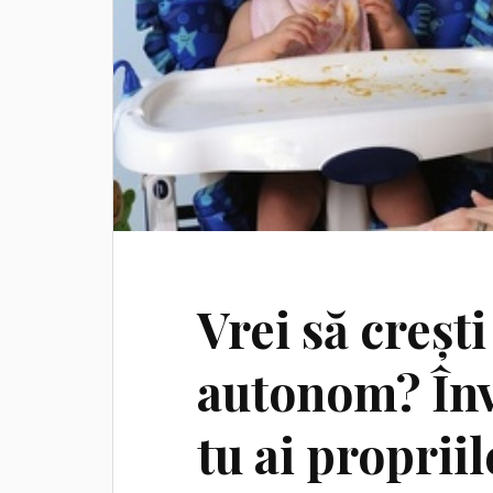
Vrei să crești
autonom? Învă
tu ai proprii