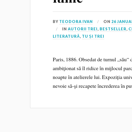
BY
TEODORA IVAN
ON
26 JANUA
IN
AUTORII TREI
,
BESTSELLER
,
C
LITERATURĂ
,
TU ȘI TREI
Paris, 1886. Obsedat de turnul „său“ d
ambiționat să îl ridice în mijlocul pa
noapte în atelierele lui. Expoziția uni
nevoie să-și recapete încrederea în pu