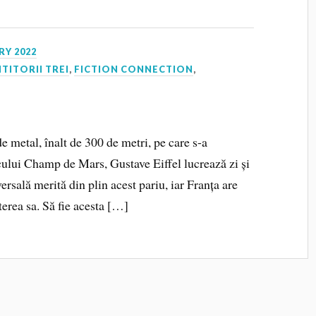
RY 2022
ITITORII TREI
,
FICTION CONNECTION
,
e metal, înalt de 300 de metri, pe care s-a
rcului Champ de Mars, Gustave Eiffel lucrează zi și
versală merită din plin acest pariu, iar Franța are
terea sa. Să fie acesta […]