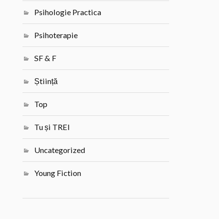
Psihologie Practica
Psihoterapie
SF & F
Știință
Top
Tu și TREI
Uncategorized
Young Fiction