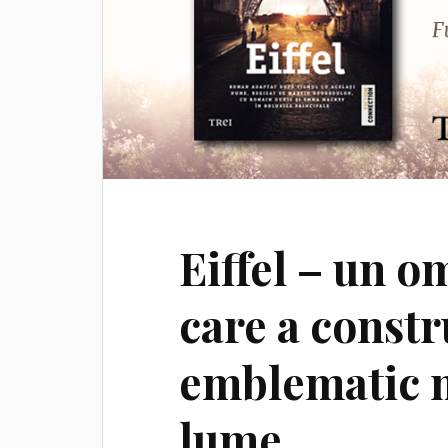
Eiffel – un o
care a constr
emblematic 
lume