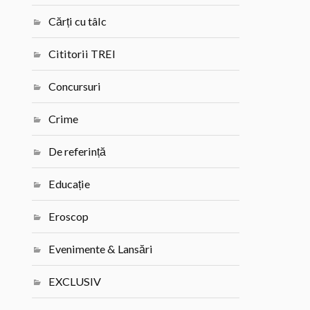
Cărți cu tâlc
Cititorii TREI
Concursuri
Crime
De referință
Educație
Eroscop
Evenimente & Lansări
EXCLUSIV