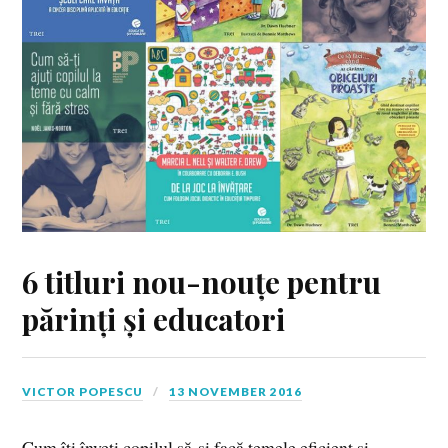
6 titluri nou-nouțe pentru
părinți și educatori
VICTOR POPESCU
13 NOVEMBER 2016
Cum îți înveți copilul să-și facă temele eficient și