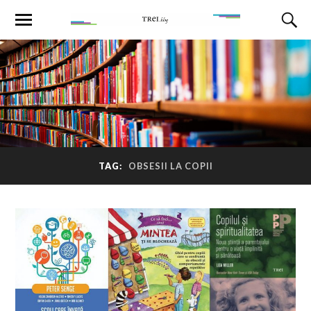
TAG:
OBSESII LA COPII