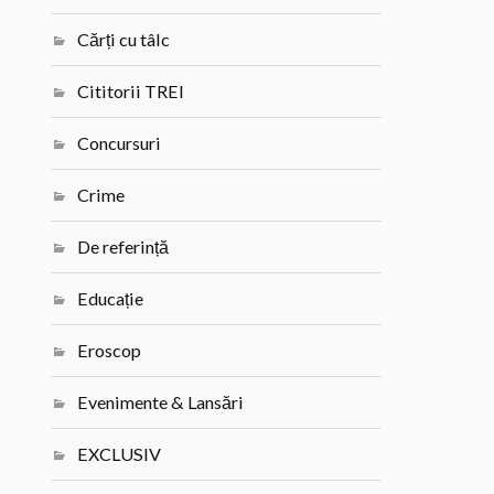
Cărți cu tâlc
Cititorii TREI
Concursuri
Crime
De referință
Educație
Eroscop
Evenimente & Lansări
EXCLUSIV