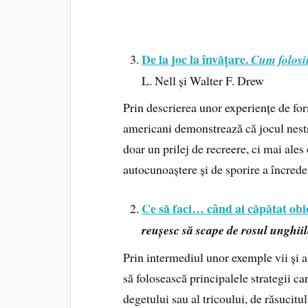
De la joc la învățare.
Cum folosim
L. Nell și Walter F. Drew
Prin descrierea unor experiențe de for
americani demonstrează că jocul nestru
doar un prilej de recreere, ci mai ale
autocunoaștere și de sporire a încreder
Ce să faci… când ai căpătat obi
reușesc să scape de rosul unghiilo
Prin intermediul unor exemple vii și al
să folosească principalele strategii ca
degetului sau al tricoului, de răsucitul