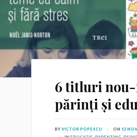
6 titluri nou
părinți și ed
BY
VICTOR POPESCU
ON
13 NO