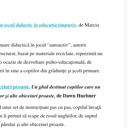
 jocul didactic în educația timpurie
, de Marcia
mare didactică în jocul “autoactiv”, autorii
cturat, bazat pe materiale reciclate, reprezintă nu
s o ocazie de dezvoltare psiho-educațională, de
ii în sine a copiilor din grădinițe și școli primare.
ceiuri proaste.
Un ghid destinat copiilor care nu
de Dawn Huebner
r și alte obiceiuri proaste,
 unui set de instrucţiuni pas cu pas, copilul învaţă
re îi permit să scape de rosul unghiilor, de suptul
 părului și alte obiceiuri proaste.