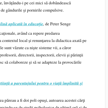
ve, învățându-i pe cei mici să dobândească
a de gândurile şi pornirile compulsive.
lină aplicată în educație
,
de Peter Senge
caționale, având ca repere predarea
a contextul local și renunțarea la didactica axată pe
e sunt văzute ca niște sisteme vii, a căror
ofesorii, directorii, inspectorii, elevii și părinții
tesc să colaboreze și să se adapteze la provocările
tiinţă a parentajului pentru o viaţă împlinită şi
ea păreau a fi doi poli opuşi, autoarea acestei cărţi
servindu-se de studii psihologice de ultimă oră şi de