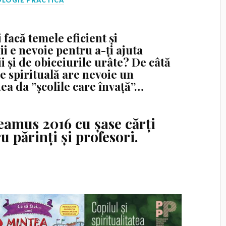
OLOGIE PRACTICA
i facă temele eficient și
i e nevoie pentru a-ți ajuta
i și de obiceiurile urâte? De câtă
e spirituală are nevoie un
ea da ”școlile care învață”…
amus 2016 cu șase cărți
u părinți și profesori.