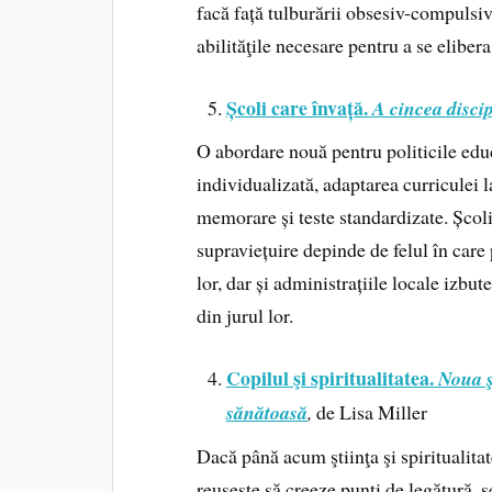
facă față tulburării obsesiv-compulsi
abilităţile necesare pentru a se eliber
Școli care învață.
A cincea discip
O abordare nouă pentru politicile edu
individualizată, adaptarea curriculei l
memorare și teste standardizate. Școlil
supraviețuire depinde de felul în care pr
lor, dar și administrațiile locale izbu
din jurul lor.
Copilul şi spiritualitatea.
Noua ş
sănătoasă
,
de Lisa Miller
Dacă până acum ştiinţa şi spiritualitat
reuşeşte să creeze punţi de legătură, 