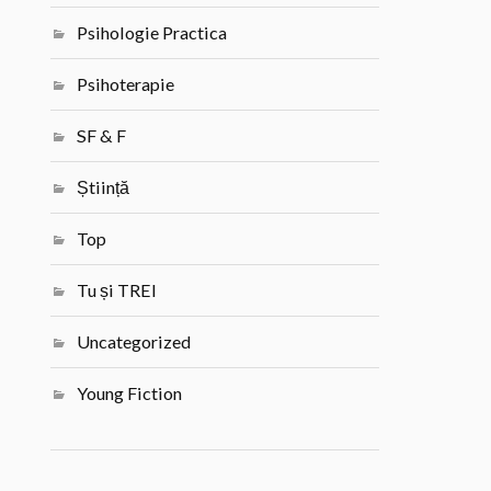
Psihologie Practica
Psihoterapie
SF & F
Știință
Top
Tu și TREI
Uncategorized
Young Fiction