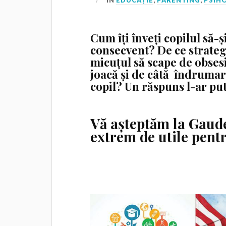
IN
EDUCAȚIE
,
PARENTING
,
PSIH
Cum îți înveți copilul să-ș
consecvent? De ce strategi
micuțul să scape de obsesi
joacă și de câtă îndrumar
copil? Un răspuns l-ar put
Vă așteptăm la Gaude
extrem de utile pentr