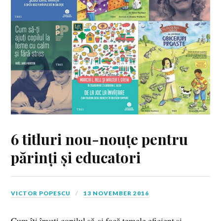
6 titluri nou-nouțe pentru
părinți și educatori
VICTOR POPESCU
13 NOVEMBER 2016
Cum îți înveți copilul să-și facă temele eficient și