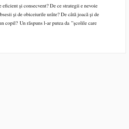
e eficient și consecvent? De ce strategii e nevoie
bsesii și de obiceiurile urâte? De câtă joacă și de
un copil? Un răspuns l-ar putea da ”școlile care