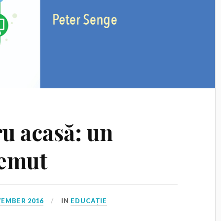
u acasă: un
temut
VEMBER 2016
IN
EDUCAȚIE