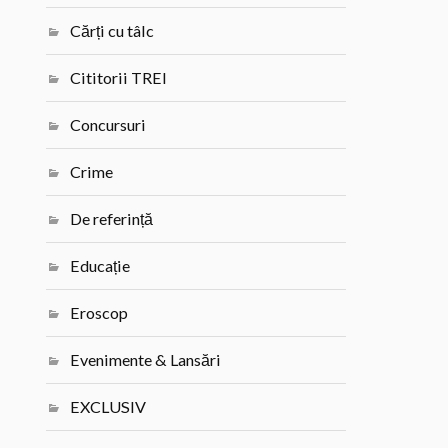
Cărți cu tâlc
Cititorii TREI
Concursuri
Crime
De referință
Educație
Eroscop
Evenimente & Lansări
EXCLUSIV