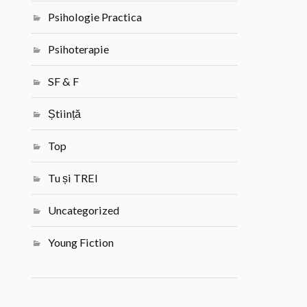
Psihologie Practica
Psihoterapie
SF & F
Știință
Top
Tu și TREI
Uncategorized
Young Fiction