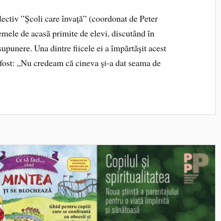
lectiv ”Școli care învață” (coordonat de Peter
temele de acasă primite de elevi, discutând în
upunere. Una dintre fiicele ei a împărtăşit acest
a fost: „Nu credeam că cineva şi‑a dat seama de