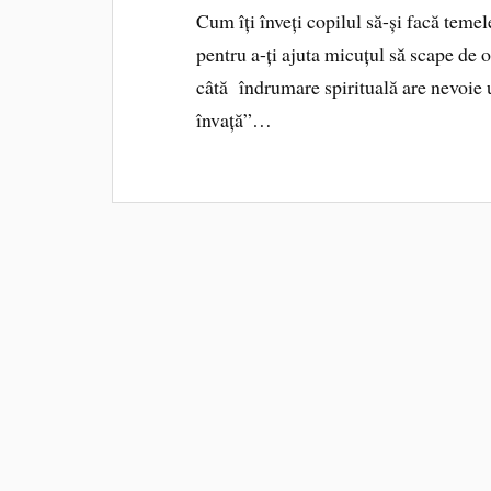
Cum îți înveți copilul să-și facă temel
pentru a-ți ajuta micuțul să scape de o
câtă îndrumare spirituală are nevoie 
învață”…