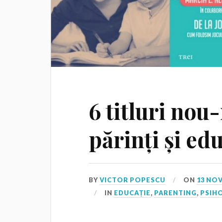
6 titluri nou
părinți și ed
BY
VICTOR POPESCU
ON
13 NO
IN
EDUCAȚIE
,
PARENTING
,
PSIH