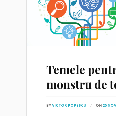
Temele pentr
monstru de 
BY
VICTOR POPESCU
ON
25 NO