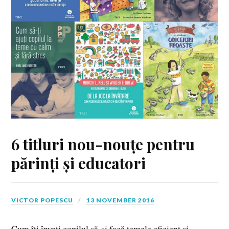
6 titluri nou-nouțe pentru
părinți și educatori
VICTOR POPESCU
13 NOVEMBER 2016
Cum îți înveți copilul să-și facă temele eficient și