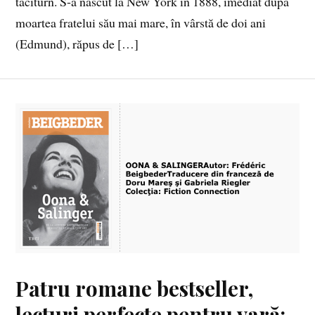
taciturn. S‑a născut la New York în 1888, imediat după
moartea fratelui său mai mare, în vârstă de doi ani
(Edmund), răpus de […]
Patru romane bestseller,
lecturi perfecte pentru vară: