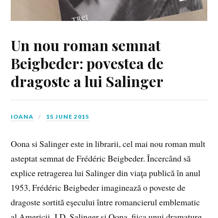
Un nou roman semnat
Beigbeder: povestea de
dragoste a lui Salinger
IOANA
15 JUNE 2015
Oona si Salinger este in librarii, cel mai nou roman mult
asteptat semnat de Frédéric Beigbeder. Încercând să
explice retragerea lui Salinger din viaţa publică în anul
1953, Frédéric Beigbeder imaginează o poveste de
dragoste sortită eşecului între romancierul emblematic
al Americii, J.D. Salinger şi Oona, fiica unui dramaturg