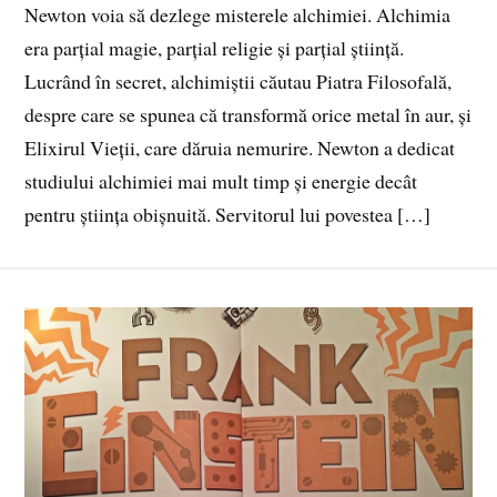
Newton voia să dezlege misterele alchimiei. Alchimia
era parțial magie, parțial religie și parțial știință.
Lucrând în secret, alchimiștii căutau Piatra Filosofală,
despre care se spunea că transformă orice metal în aur, și
Elixirul Vieții, care dăruia nemurire. Newton a dedicat
studiului alchimiei mai mult timp și energie decât
pentru știința obișnuită. Servitorul lui povestea […]