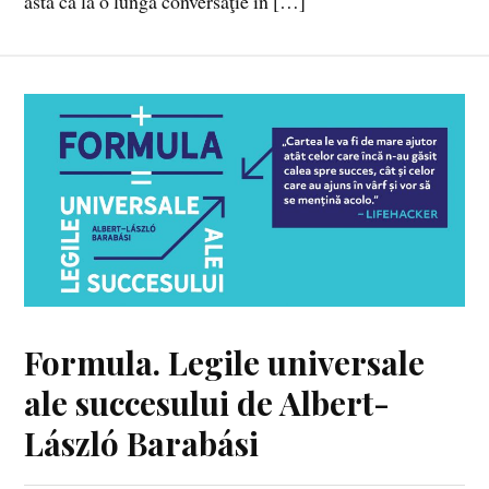
asta ca la o lungă conversaţie în […]
Formula. Legile universale
ale succesului de Albert-
László Barabási