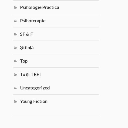
Psihologie Practica
Psihoterapie
SF & F
Știință
Top
Tu și TREI
Uncategorized
Young Fiction