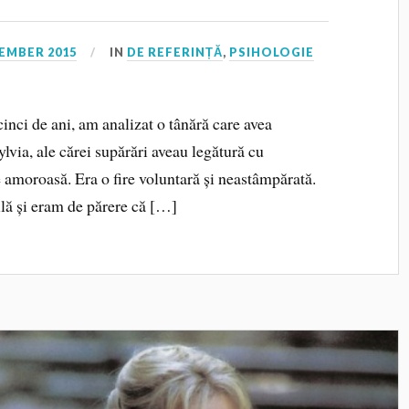
EMBER 2015
IN
DE REFERINȚĂ
,
PSIHOLOGIE
nci de ani, am analizat o tânără care avea
lvia, ale cărei supărări aveau legătură cu
ie amoroasă. Era o fire voluntară și neastâmpărată.
ilă și eram de părere că […]