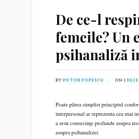
De ce-l resp
femeile? Un 
psihanaliză 
BY
VICTOR POPESCU
ON
3 DECE
Poate părea simplist principiul confor
interpersonal ar reprezenta cea mai imp
a avut consecinţe profunde asupra teori
asupra psihanalizei.