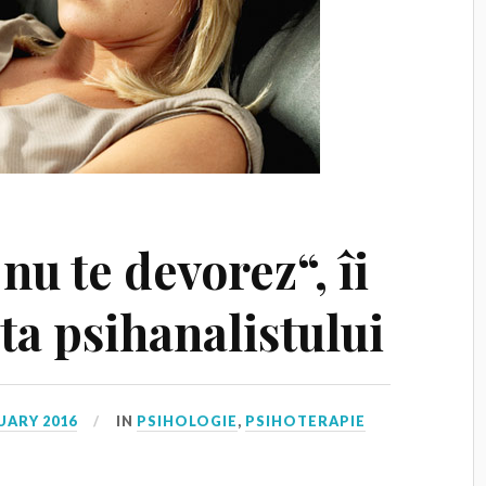
 nu te devorez“, îi
ta psihanalistului
UARY 2016
IN
PSIHOLOGIE
,
PSIHOTERAPIE