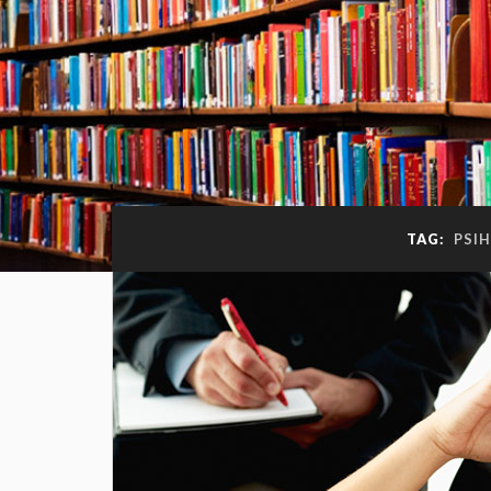
TAG:
PSI