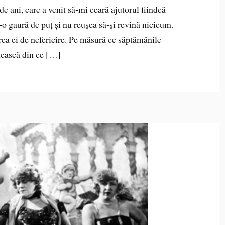
de ani, care a venit să‑mi ceară ajutorul fiindcă
‑o gaură de puț și nu reușea să‑și revină nicicum.
rea ei de nefericire. Pe măsură ce săptămânile
ățească din ce […]