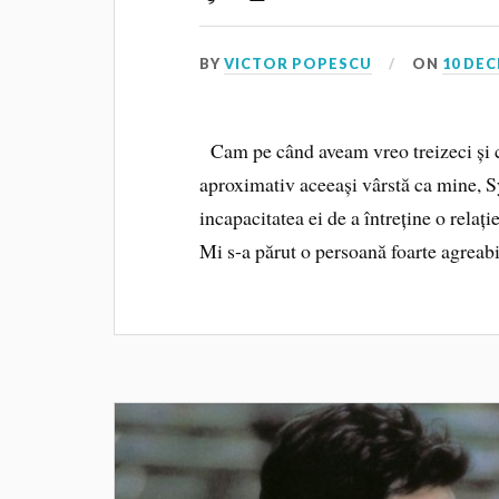
BY
VICTOR POPESCU
ON
10 DEC
Cam pe când aveam vreo treizeci și ci
aproximativ aceeași vârstă ca mine, Sy
incapacitatea ei de a întreține o relaț
Mi s‑a părut o persoană foarte agreab