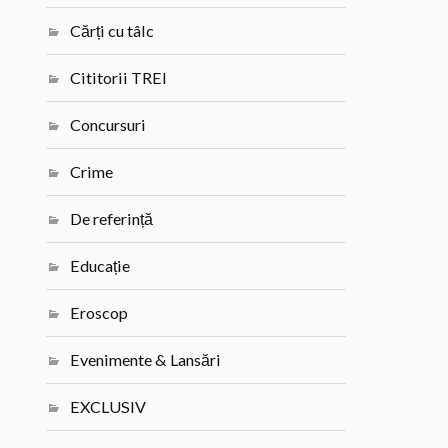
Cărți cu tâlc
Cititorii TREI
Concursuri
Crime
De referință
Educație
Eroscop
Evenimente & Lansări
EXCLUSIV