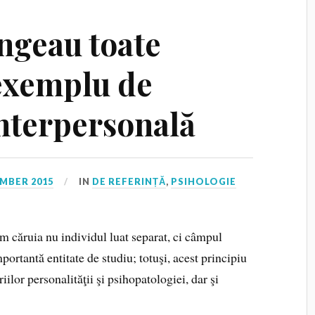
ingeau toate
exemplu de
interpersonală
MBER 2015
IN
DE REFERINȚĂ
,
PSIHOLOGIE
m căruia nu individul luat separat, ci câmpul
ortantă entitate de studiu; totuşi, acest principiu
ilor personalităţii şi psihopatologiei, dar şi