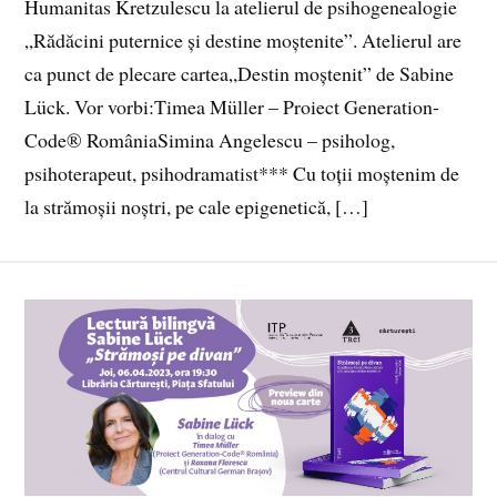
Humanitas Kretzulescu la atelierul de psihogenealogie
„Rădăcini puternice și destine moștenite”. Atelierul are
ca punct de plecare cartea„Destin moștenit” de Sabine
Lück. Vor vorbi:Timea Müller – Proiect Generation-
Code® RomâniaSimina Angelescu – psiholog,
psihoterapeut, psihodramatist*** Cu toții moștenim de
la strămoșii noștri, pe cale epigenetică, […]