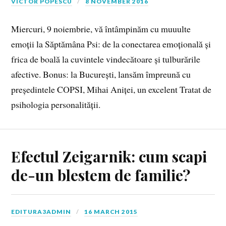
VICTOR POPESCU
8 NOVEMBER 2016
Miercuri, 9 noiembrie, vă întâmpinăm cu muuulte
emoții la Săptămâna Psi: de la conectarea emoțională și
frica de boală la cuvintele vindecătoare și tulburările
afective. Bonus: la București, lansăm împreună cu
președintele COPSI, Mihai Aniței, un excelent Tratat de
psihologia personalității.
Efectul Zeigarnik: cum scapi
de-un blestem de familie?
EDITURA3ADMIN
16 MARCH 2015