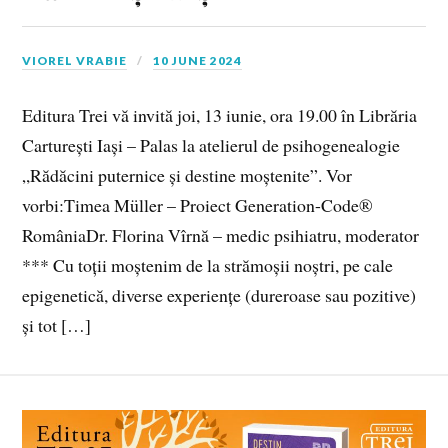
VIOREL VRABIE
10 JUNE 2024
Editura Trei vă invită joi, 13 iunie, ora 19.00 în Librăria
Carturești Iași – Palas la atelierul de psihogenealogie
„Rădăcini puternice și destine moștenite”. Vor
vorbi:Timea Müller – Proiect Generation-Code®
RomâniaDr. Florina Vîrnă – medic psihiatru, moderator
*** Cu toții moștenim de la strămoșii noștri, pe cale
epigenetică, diverse experiențe (dureroase sau pozitive)
și tot […]